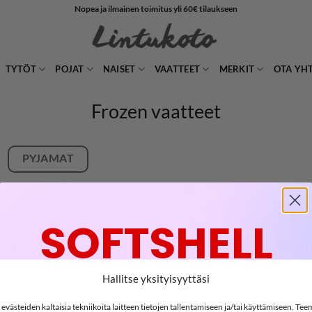
Nopea ja ilmainen toimitus yli 60€ tilaukseen
TYTÖT
POJAT
NAISET
VAATTEET
MERKIT
OTA YH
Frozen vaatteet
PYJAMAT
Elsa & Olof
SOFTSHELL
s pienelle Frozen 2 -elokuvan fanille. Mallistosta löytyy pyjamia ja 
illa ja suloisilla printeillään se tulee varmasti saavuttamaan suuren
-15%
Hallitse yksityisyyttäsi
a vähän isommillekin.
västeiden kaltaisia tekniikoita laitteen tietojen tallentamiseen ja/tai käyttämiseen. Te