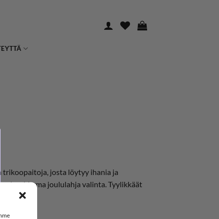
TEYTTÄ
trikoopaitoja, josta löytyy ihania ja
 suosion. Varma joululahja valinta. Tyylikkäät
emme