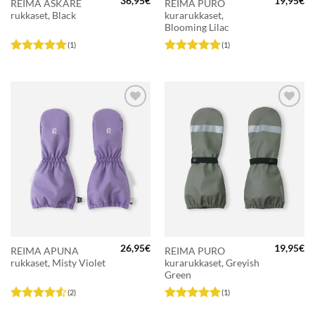
36,95
€
19,95
€
REIMA ASKARE
REIMA PURO
rukkaset, Black
kurarukkaset,
Blooming Lilac
(1)
(1)
Arvostelu
Arvostelu
tuotteesta:
5
tuotteesta:
5
/ 5
/ 5
LISÄÄ
LISÄÄ
SUOSIKKEIHIN
SUOSIKKEIHIN
26,95
€
19,95
€
REIMA APUNA
REIMA PURO
rukkaset, Misty Violet
kurarukkaset, Greyish
Green
(2)
(1)
Arvostelu
Arvostelu