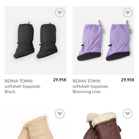
tuotteesta:
tuotteesta:
5
4.5
/ 5
/ 5
LISÄÄ
LISÄÄ
SUOSIKKEIHIN
SUOSIKKEIHIN
29,95
€
29,95
€
REIMA TOIMII
REIMA TOIMII
softshell-töppöset,
softshell-töppöset,
Black
Blooming Lilac
LISÄÄ
LISÄÄ
SUOSIKKEIHIN
SUOSIKKEIHIN