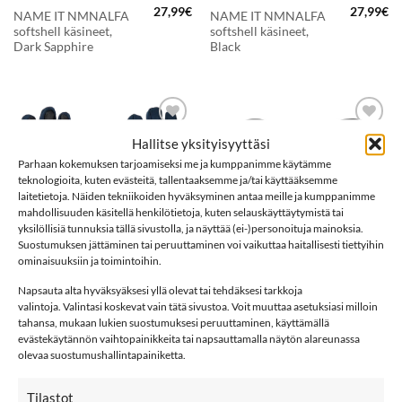
27,99
€
27,99
€
NAME IT NMNALFA
NAME IT NMNALFA
softshell käsineet,
softshell käsineet,
Dark Sapphire
Black
LISÄÄ
LISÄÄ
Hallitse yksityisyyttäsi
SUOSIKKEIHIN
SUOSIKKEIHIN
Parhaan kokemuksen tarjoamiseksi me ja kumppanimme käytämme
teknologioita, kuten evästeitä, tallentaaksemme ja/tai käyttääksemme
laitetietoja. Näiden tekniikoiden hyväksyminen antaa meille ja kumppanimme
mahdollisuuden käsitellä henkilötietoja, kuten selauskäyttäytymistä tai
yksilöllisiä tunnuksia tällä sivustolla, ja näyttää (ei-)personoituja mainoksia.
Suostumuksen jättäminen tai peruuttaminen voi vaikuttaa haitallisesti tiettyihin
ominaisuuksiin ja toimintoihin.
Napsauta alta hyväksyäksesi yllä olevat tai tehdäksesi tarkkoja
27,99
€
24,95
€
valintoja. Valintasi koskevat vain tätä sivustoa. Voit muuttaa asetuksiasi milloin
NAME IT NKNALFA
REIMA 5300060B
tahansa, mukaan lukien suostumuksesi peruuttaminen, käyttämällä
softshell sormikkaat,
OSATEN rukkaset,
evästekäytännön vaihtopainikkeita tai napsauttamalla näytön alareunassa
Dark Sapphire
Black
olevaa suostumushallintapainiketta.
(1)
Arvostelu
Tilastot
tuotteesta:
5