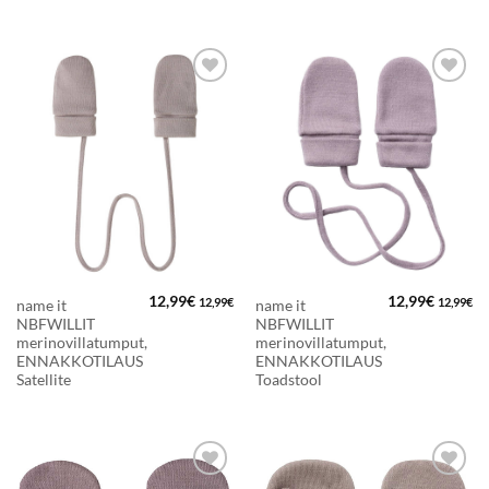
LISÄÄ
LISÄÄ
SUOSIKKEIHIN
SUOSIKKEIHIN
12,99
€
12,99
€
12,99
€
12,99
€
name it
name it
NBFWILLIT
NBFWILLIT
merinovillatumput,
merinovillatumput,
ENNAKKOTILAUS
ENNAKKOTILAUS
Satellite
Toadstool