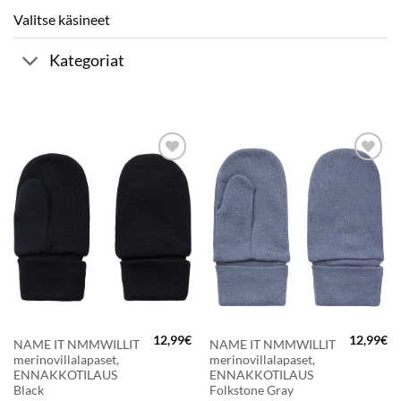
Valitse käsineet
Kategoriat
LISÄÄ
LISÄÄ
SUOSIKKEIHIN
SUOSIKKEIHIN
12,99
€
12,99
€
NAME IT NMMWILLIT
NAME IT NMMWILLIT
merinovillalapaset,
merinovillalapaset,
ENNAKKOTILAUS
ENNAKKOTILAUS
Black
Folkstone Gray