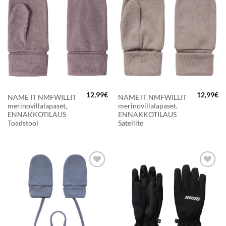
LISÄÄ
LISÄÄ
SUOSIKKEIHIN
SUOSIKKEIHIN
12,99
€
12,99
€
NAME IT NMFWILLIT
NAME IT NMFWILLIT
merinovillalapaset,
merinovillalapaset,
ENNAKKOTILAUS
ENNAKKOTILAUS
Toadstool
Satellite
LISÄÄ
LISÄÄ
SUOSIKKEIHIN
SUOSIKKEIHIN