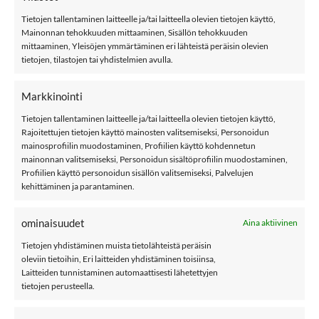
/ 5
Tietojen tallentaminen laitteelle ja/tai laitteella olevien tietojen käyttö,
Mainonnan tehokkuuden mittaaminen, Sisällön tehokkuuden
LISÄÄ
LISÄÄ
mittaaminen, Yleisöjen ymmärtäminen eri lähteistä peräisin olevien
SUOSIKKEIHIN
SUOSIKKEIHIN
tietojen, tilastojen tai yhdistelmien avulla.
Markkinointi
Tietojen tallentaminen laitteelle ja/tai laitteella olevien tietojen käyttö,
Rajoitettujen tietojen käyttö mainosten valitsemiseksi, Personoidun
mainosprofiilin muodostaminen, Profiilien käyttö kohdennetun
mainonnan valitsemiseksi, Personoidun sisältöprofiilin muodostaminen,
Profiilien käyttö personoidun sisällön valitsemiseksi, Palvelujen
12,99
€
4,99
€
NAME IT NKNMAGIC
NAME IT NKNMAGIC
kehittäminen ja parantaminen.
sormikkaat 2kpl, Grey
sormikkaat, Grey
Melange/BLACK
Melange
ominaisuudet
Aina aktiivinen
Tietojen yhdistäminen muista tietolähteistä peräisin
oleviin tietoihin, Eri laitteiden yhdistäminen toisiinsa,
Laitteiden tunnistaminen automaattisesti lähetettyjen
LISÄÄ
LISÄÄ
tietojen perusteella.
SUOSIKKEIHIN
SUOSIKKEIHIN