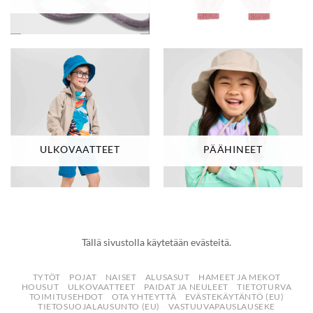
ULKOVAATTEET
PÄÄHINEET
Tällä sivustolla käytetään evästeitä.
TYTÖT
POJAT
NAISET
ALUSASUT
HAMEET JA MEKOT
HOUSUT
ULKOVAATTEET
PAIDAT JA NEULEET
TIETOTURVA
TOIMITUSEHDOT
OTA YHTEYTTÄ
EVÄSTEKÄYTÄNTÖ (EU)
TIETOSUOJALAUSUNTO (EU)
VASTUUVAPAUSLAUSEKE