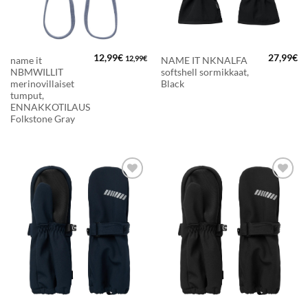
12,99
€
27,99
€
12,99
€
name it
NAME IT NKNALFA
NBMWILLIT
softshell sormikkaat,
merinovillaiset
Black
tumput,
ENNAKKOTILAUS
Folkstone Gray
LISÄÄ
LISÄÄ
SUOSIKKEIHIN
SUOSIKKEIHIN