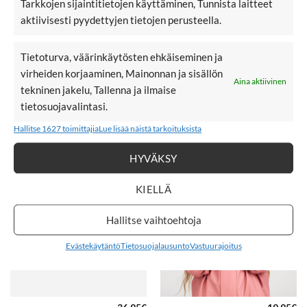
Tarkkojen sijaintitietojen käyttäminen, Tunnista laitteet
aktiivisesti pyydettyjen tietojen perusteella.
Tietoturva, väärinkäytösten ehkäiseminen ja
virheiden korjaaminen, Mainonnan ja sisällön
Aina aktiivinen
22,95
€
22,95
€
REIMA POIMII
REIMA POIMII
tekninen jakelu, Tallenna ja ilmaise
softshell-kintaat, Black
softshell-kintaat,
tietosuojavalintasi.
Blooming Lilac
Hallitse 1627 toimittajia
Lue lisää näistä tarkoituksista
HYVÄKSY
LISÄÄ
LISÄÄ
KIELLÄ
SUOSIKKEIHIN
SUOSIKKEIHIN
Hallitse vaihtoehtoja
Evästekäytäntö
Tietosuojalausunto
Vastuurajoitus