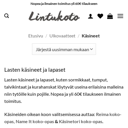
Skip
Nopea ja ilmainen toimitus yli 60€ tilaukseen
to
content
Etusivu
/
Ulkovaatteet
/
Käsineet
Lasten käsineet ja lapaset
Lasten käsineet ja lapaset, kuten sormikkaat, tumput,
talvikintaat ja kurahanskat löytyvät useina erilaisina malleina
niin tytöille kuin pojille. Nopea ja yli 60€ tilaukseen ilmainen
toimitus.
Käsineiden oikean koon valitsemisessa auttaa:
Reima koko-
opas,
Name It koko-opas
&
Käsinetori koko-opas
.