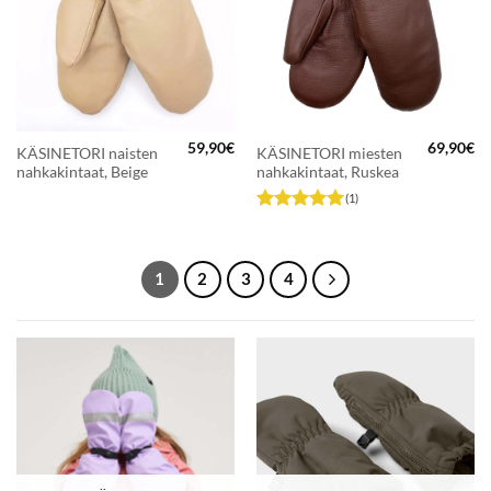
59,90
€
69,90
€
KÄSINETORI naisten
KÄSINETORI miesten
nahkakintaat, Beige
nahkakintaat, Ruskea
(1)
Arvostelu
tuotteesta:
5
/ 5
1
2
3
4