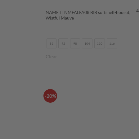
4
NAME IT NMFALFA08 BIB softshell-housut,
Wistful Mauve
86
92
98
104
110
116
Clear
-20%
LISÄÄ
SUOSIKKEIHI