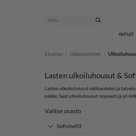
Skip
to
Etsi:
content
OUTLET
Etusivu
/
Ulkovaatteet
/
Ulkoiluhou
Lasten ulkoiluhousut & Sof
Lasten ulkoiluhousut välikaudeksi ja talveks
päälle. Saat ulkoiluhousut nopeasti ja yli 60
Valitse osasto
Softshellit