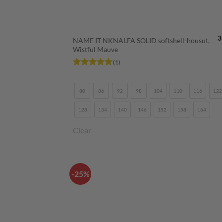
+
3
NAME IT NKNALFA SOLID softshell-housut,
Wistful Mauve
(1)
Arvostelu
tuotteesta:
5
/ 5
80
86
92
98
104
110
116
122
128
134
140
146
152
158
164
Clear
-25%
LISÄÄ
SUOSIKKEIHI