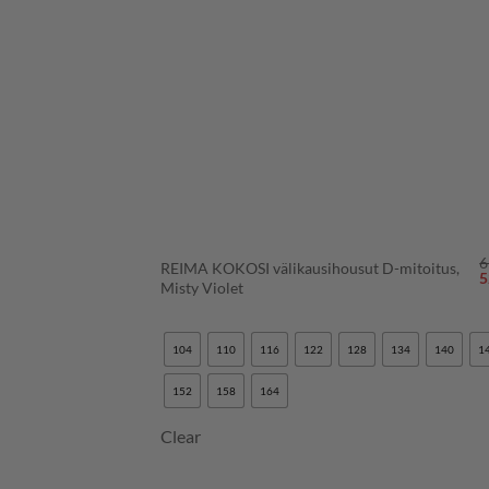
+
6
REIMA KOKOSI välikausihousut D-mitoitus,
A
5
Misty Violet
h
o
6
104
110
116
122
128
134
140
1
152
158
164
Clear