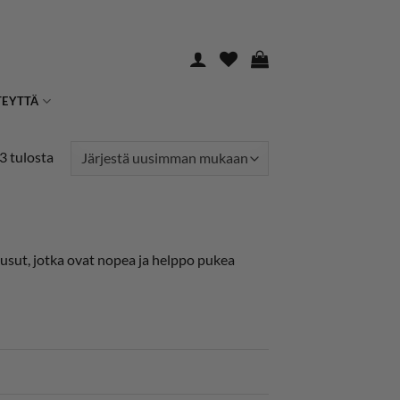
TEYTTÄ
Sorted
3 tulosta
by
latest
ousut, jotka ovat nopea ja helppo pukea