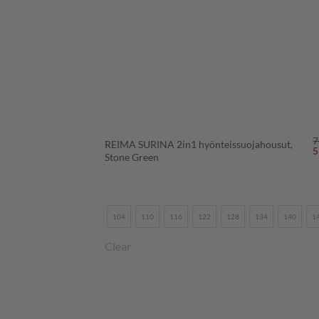
+
7
REIMA SURINA 2in1 hyönteissuojahousut,
A
5
Stone Green
h
o
7
104
110
116
122
128
134
140
1
Clear