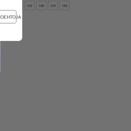
110
116
122
128
134
140
TOEHTOJA
LISÄÄ
SUOSIKKEIHIN