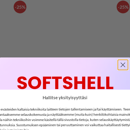
-25%
-25%
LISÄÄ
N
SUOSIKKEIHIN
SOFTSHELL
-15%
+
+
Hallitse yksityisyyttäsi
4,99
€
59,95
€
REIMA VALMIS softshell-housut, Soft Black
REIMA
lkuperäinen
Nykyinen
Alkuperäinen
Nykyinen
0,99
€
44,96
€
västeiden kaltaisia tekniikoita laitteen tietojen tallentamiseen ja/tai käyttämiseen. Te
inta
hinta
hinta
hinta
ntaaksemme selauskokemusta ja näyttääksemme (muita kuin) henkilökohtaisia mainok
li:
on:
oli:
on:
SOFTSHELL15
 näihin tekniikoihin voimme käsitellä tällä sivustolla tietoja, kuten selauskäyttäytymistä
15% ALENNUS KOODILLA:
4,99€.
20,99€.
59,95€.
44,96€.
ä tunnuksia. Suostumuksen epääminen tai peruuttaminen voi vaikuttaa haitallisesti tietty