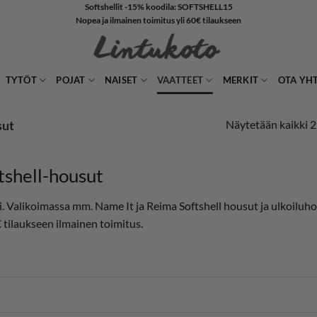
Softshellit -15% koodila: SOFTSHELL15
Nopea ja ilmainen toimitus yli 60€ tilaukseen
TYTÖT
POJAT
NAISET
VAATTEET
MERKIT
OTA YH
Näytetään kaikki 2
sut
tshell-housut
i. Valikoimassa mm. Name It ja Reima Softshell housut ja ulkoiluh
€ tilaukseen ilmainen toimitus.