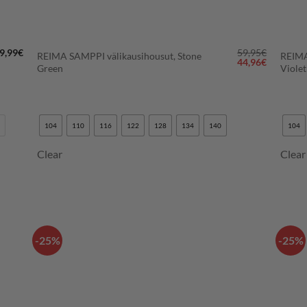
+
+
9,99
€
59,95
€
REIMA SAMPPI välikausihousut, Stone
REIMA
Alkuperäinen
Nykyinen
44,96
€
Green
Violet
hinta
hinta
oli:
on:
59,95€.
44,96€.
104
110
116
122
128
134
140
104
Clear
Clear
-25%
-25%
LISÄÄ
N
SUOSIKKEIHIN