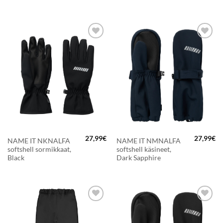
Arvostelu
Arvostelu
tuotteesta:
5
tuotteesta:
/ 5
3
/ 5
LISÄÄ
LISÄÄ
SUOSIKKEIHIN
SUOSIKKEIHIN
27,99
€
27,99
€
NAME IT NKNALFA
NAME IT NMNALFA
softshell sormikkaat,
softshell käsineet,
Black
Dark Sapphire
LISÄÄ
LISÄÄ
SUOSIKKEIHIN
SUOSIKKEIHIN