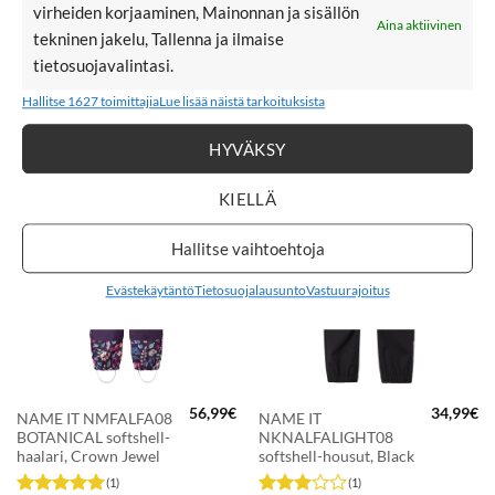
virheiden korjaaminen, Mainonnan ja sisällön
Aina aktiivinen
tekninen jakelu, Tallenna ja ilmaise
56,99
€
56,99
€
NAME IT NMFALFA08
name it NMFALFA08
tietosuojavalintasi.
FRILL softshell-
HEARTS softshell-
haalari, Wistful Mauve
haalari, Woodrose
Hallitse 1627 toimittajia
Lue lisää näistä tarkoituksista
HYVÄKSY
KIELLÄ
LISÄÄ
LISÄÄ
SUOSIKKEIHIN
SUOSIKKEIHIN
Hallitse vaihtoehtoja
Evästekäytäntö
Tietosuojalausunto
Vastuurajoitus
56,99
€
34,99
€
NAME IT NMFALFA08
NAME IT
BOTANICAL softshell-
NKNALFALIGHT08
haalari, Crown Jewel
softshell-housut, Black
(1)
(1)