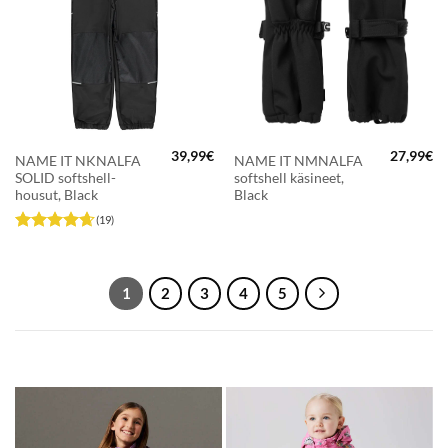
39,99
€
27,99
€
NAME IT NKNALFA
NAME IT NMNALFA
SOLID softshell-
softshell käsineet,
housut, Black
Black
(19)
Arvostelu
tuotteesta:
4.63
/ 5
1
2
3
4
5