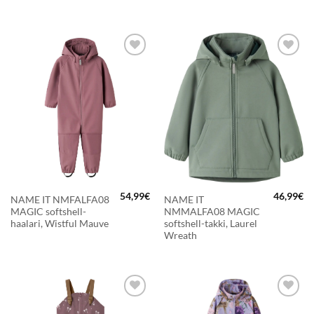
LISÄÄ
LISÄÄ
SUOSIKKEIHIN
SUOSIKKEIHIN
54,99
€
46,99
€
NAME IT NMFALFA08
NAME IT
MAGIC softshell-
NMMALFA08 MAGIC
haalari, Wistful Mauve
softshell-takki, Laurel
Wreath
LISÄÄ
LISÄÄ