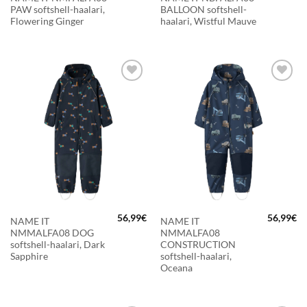
PAW softshell-haalari,
BALLOON softshell-
Flowering Ginger
haalari, Wistful Mauve
LISÄÄ
LISÄÄ
SUOSIKKEIHIN
SUOSIKKEIHIN
56,99
€
56,99
€
NAME IT
NAME IT
NMMALFA08 DOG
NMMALFA08
softshell-haalari, Dark
CONSTRUCTION
Sapphire
softshell-haalari,
Oceana