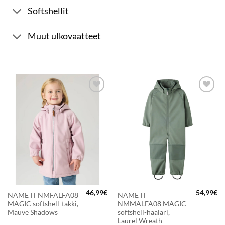
Softshellit
Muut ulkovaatteet
LISÄÄ
LISÄÄ
SUOSIKKEIHIN
SUOSIKKEIHIN
46,99
€
54,99
€
NAME IT NMFALFA08
NAME IT
MAGIC softshell-takki,
NMMALFA08 MAGIC
Mauve Shadows
softshell-haalari,
Laurel Wreath