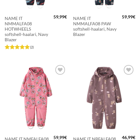
59,99
€
59,99
€
NAME IT
NAME IT
NMMALFA08
NMMALFA08 PAW
HOTWHEELS
softshell-haalari, Navy
softshell-haalari, Navy
Blazer
Blazer
(2)
Arvostelu
tuotteesta:
5
/ 5
LISÄÄ
LISÄÄ
SUOSIKKEIHIN
SUOSIKKEIHIN
59,99
€
46,99
€
NAME IT NMFALFA08
NAME IT NBFALFA08