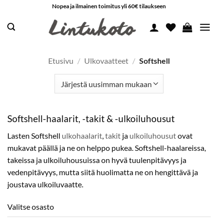
Skip
Nopea ja ilmainen toimitus yli 60€ tilaukseen
to
content
Etusivu
/
Ulkovaatteet
/
Softshell
Softshell-haalarit, -takit & -ulkoiluhousut
Lasten Softshell
ulkohaalarit
,
takit
ja
ulkoiluhousut
ovat
mukavat päällä ja ne on helppo pukea. Softshell-haalareissa,
takeissa ja ulkoiluhousuissa on hyvä tuulenpitävyys ja
vedenpitävyys, mutta siitä huolimatta ne on hengittävä ja
joustava ulkoiluvaatte.
Valitse osasto