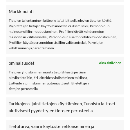
Markkinointi
Tietojen tallentaminen laitteelle ja/tai laitteella olevien tietojen käyttö,
Rajoitettujen tietojen käyttö mainosten valitsemiseksi, Personoidun
mainosprofiilin muodostaminen, Profiilien käyttö kohdennetun
mainonnan valitsemiseksi, Personoidun sisältöprofiilin muodostaminen,
Profiilien käyttö personoidun sisällön valitsemiseksi, Palvelujen
56,99
€
46,99
€
NAME IT NMFALFA08
NAME IT
kehittäminen ja parantaminen.
FRILL FLOWER
NBMALFA08 CUTE
softshell-haalari,
EXPLORER softshell-
Brown Lentil
haalari, Country Blue
ominaisuudet
Aina aktiivinen
Tietojen yhdistäminen muista tietolähteistä peräisin
oleviin tietoihin, Eri laitteiden yhdistäminen toisiinsa,
Laitteiden tunnistaminen automaattisesti lähetettyjen
tietojen perusteella.
LISÄÄ
LISÄÄ
SUOSIKKEIHIN
SUOSIKKEIHIN
Tarkkojen sijaintitietojen käyttäminen, Tunnista laitteet
aktiivisesti pyydettyjen tietojen perusteella.
Tietoturva, väärinkäytösten ehkäiseminen ja