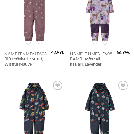
SUOSIKKEIHIN
SUOSIKKEIHIN
42,99
€
56,99
€
NAME IT NMFALFA08
NAME IT NMFALFA08
BIB softshell-housut,
BAMBI softshell-
Wistful Mauve
haalari, Lavender
LISÄÄ
LISÄÄ
SUOSIKKEIHIN
SUOSIKKEIHIN