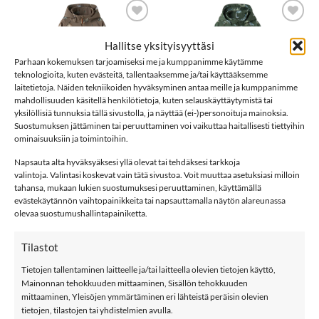
LISÄÄ
LISÄÄ
Hallitse yksityisyyttäsi
SUOSIKKEIHIN
SUOSIKKEIHIN
Parhaan kokemuksen tarjoamiseksi me ja kumppanimme käytämme
teknologioita, kuten evästeitä, tallentaaksemme ja/tai käyttääksemme
laitetietoja. Näiden tekniikoiden hyväksyminen antaa meille ja kumppanimme
mahdollisuuden käsitellä henkilötietoja, kuten selauskäyttäytymistä tai
yksilöllisiä tunnuksia tällä sivustolla, ja näyttää (ei-)personoituja mainoksia.
Suostumuksen jättäminen tai peruuttaminen voi vaikuttaa haitallisesti tiettyihin
ominaisuuksiin ja toimintoihin.
Napsauta alta hyväksyäksesi yllä olevat tai tehdäksesi tarkkoja
56,99
€
56,99
€
name it NMMALFA08
NAME IT
valintoja. Valintasi koskevat vain tätä sivustoa. Voit muuttaa asetuksiasi milloin
FARM softshell-
NMMALFA08 DINO
tahansa, mukaan lukien suostumuksesi peruuttaminen, käyttämällä
haalari, Walnut
softshell-haalari,
evästekäytännön vaihtopainikkeita tai napsauttamalla näytön alareunassa
Jungle Green
olevaa suostumushallintapainiketta.
(1)
Arvostelu
Tilastot
tuotteesta:
5
/ 5
Tietojen tallentaminen laitteelle ja/tai laitteella olevien tietojen käyttö,
Mainonnan tehokkuuden mittaaminen, Sisällön tehokkuuden
mittaaminen, Yleisöjen ymmärtäminen eri lähteistä peräisin olevien
LISÄÄ
LISÄÄ
SUOSIKKEIHIN
SUOSIKKEIHIN
tietojen, tilastojen tai yhdistelmien avulla.