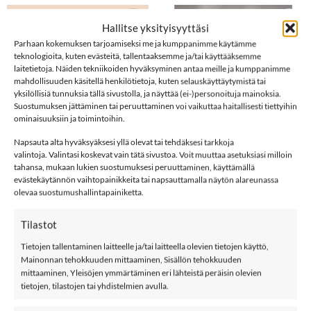
Hallitse yksityisyyttäsi
-40%
-50%
LISÄÄ
LISÄÄ
Parhaan kokemuksen tarjoamiseksi me ja kumppanimme käytämme
SUOSIKKEIHIN
SUOSIKKEIHIN
teknologioita, kuten evästeitä, tallentaaksemme ja/tai käyttääksemme
laitetietoja. Näiden tekniikoiden hyväksyminen antaa meille ja kumppanimme
mahdollisuuden käsitellä henkilötietoja, kuten selauskäyttäytymistä tai
yksilöllisiä tunnuksia tällä sivustolla, ja näyttää (ei-)personoituja mainoksia.
Suostumuksen jättäminen tai peruuttaminen voi vaikuttaa haitallisesti tiettyihin
ominaisuuksiin ja toimintoihin.
Napsauta alta hyväksyäksesi yllä olevat tai tehdäksesi tarkkoja
valintoja. Valintasi koskevat vain tätä sivustoa. Voit muuttaa asetuksiasi milloin
tahansa, mukaan lukien suostumuksesi peruuttaminen, käyttämällä
69,90
€
124,90
€
KAIKO THE T-SHIRT SS
VERSONPUOTI
evästekäytännön vaihtopainikkeita tai napsauttamalla näytön alareunassa
Alkuperäinen
Nykyinen
Alkuper
N
41,94
€
62,45
€
t-paita, Tulip
ELLEmekko
hinta
hinta
hinta
h
olevaa suostumushallintapainiketta.
oli:
on:
oli:
o
Metsäkylpy
69,90€.
41,94€.
124,90€
6
Tilastot
Tietojen tallentaminen laitteelle ja/tai laitteella olevien tietojen käyttö,
Mainonnan tehokkuuden mittaaminen, Sisällön tehokkuuden
-50%
-50%
LISÄÄ
LISÄÄ
mittaaminen, Yleisöjen ymmärtäminen eri lähteistä peräisin olevien
SUOSIKKEIHIN
SUOSIKKEIHIN
tietojen, tilastojen tai yhdistelmien avulla.