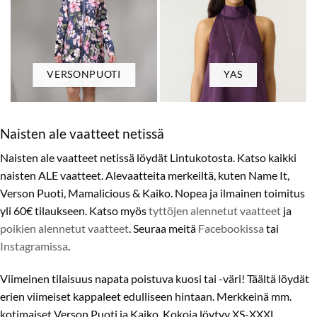
VERSONPUOTI
YAS
Naisten ale vaatteet netissä
Naisten ale vaatteet netissä löydät Lintukotosta. Katso kaikki
naisten ALE vaatteet. Alevaatteita merkeiltä, kuten Name It,
Verson Puoti, Mamalicious & Kaiko. Nopea ja ilmainen toimitus
yli 60€ tilaukseen. Katso myös
tyttöjen alennetut vaatteet
ja
poikien alennetut vaatteet
. Seuraa meitä
Facebookissa
tai
Instagramissa
.
Viimeinen tilaisuus napata poistuva kuosi tai -väri! Täältä löydät
erien viimeiset kappaleet edulliseen hintaan. Merkkeinä mm.
kotimaiset Verson Puoti ja Kaiko. Kokoja löytyy XS-XXXL.