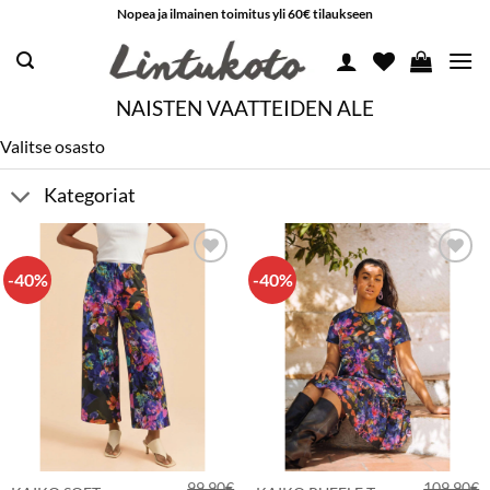
Skip
Nopea ja ilmainen toimitus yli 60€ tilaukseen
to
content
NAISTEN VAATTEIDEN ALE
Valitse osasto
Kategoriat
-40%
-40%
LISÄÄ
LISÄÄ
SUOSIKKEIHIN
SUOSIKKEIHIN
99,90
€
109,90
€