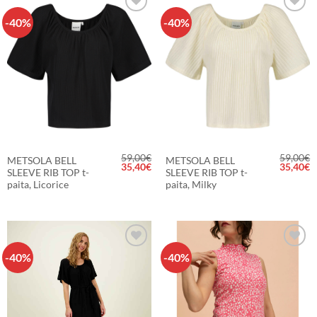
-40%
-40%
LISÄÄ
LISÄÄ
SUOSIKKEIHIN
SUOSIKKEIHIN
59,00
€
59,00
€
METSOLA BELL
METSOLA BELL
Alkuperäinen
Nykyinen
Alkuper
N
35,40
€
35,40
€
SLEEVE RIB TOP t-
SLEEVE RIB TOP t-
hinta
hinta
hinta
h
oli:
on:
oli:
o
paita, Licorice
paita, Milky
59,00€.
35,40€.
59,00€.
3
-40%
-40%
LISÄÄ
LISÄÄ
SUOSIKKEIHIN
SUOSIKKEIHIN