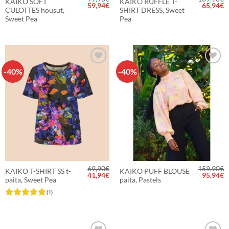
KAIKO SOFT
KAIKO RUFFLE T-
Alkuperäinen
Nykyinen
Alkuper
N
59,94
€
65,94
€
CULOTTES housut,
SHIRT DRESS, Sweet
hinta
hinta
hinta
h
oli:
on:
oli:
o
Sweet Pea
Pea
99,90€.
59,94€.
109,90€
6
-40%
-40%
LISÄÄ
LISÄÄ
SUOSIKKEIHIN
SUOSIKKEIHIN
69,90
€
159,90
€
KAIKO T-SHIRT SS t-
KAIKO PUFF BLOUSE
Alkuperäinen
Nykyinen
Alkuper
N
41,94
€
95,94
€
paita, Sweet Pea
paita, Pastels
hinta
hinta
hinta
h
oli:
on:
oli:
o
(1)
69,90€.
41,94€.
159,90€
9
Arvostelu
tuotteesta:
5
/ 5