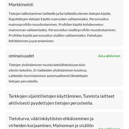
Markkinointi
Tietojen tallentaminen laitteelle ja/tai laitteella olevien tietojen käyttö,
Rajoitettujen tietojen käyttö mainosten valitsemiseksi, Personoidun
mainosprofiilin muodostaminen, Profiilien käyttö kohdennetun
mainonnan valitsemiseksi, Personoidun sisältöprofiilin muodostaminen,
Profiilien käyttö personoidun sisällön valitsemiseksi, Palvelujen
29,90
€
159,90
€
METSOLA X-MAS
NAKOA Hailey
kehittäminen ja parantaminen.
Alkuperäinen
Nykyinen
Alkuper
N
14,95
€
79,95
€
BEANIE tonttulakki,
kerrosmekko, Lagom
hinta
hinta
hinta
h
oli:
on:
oli:
o
Cloudy
29,90€.
14,95€.
159,90€
7
ominaisuudet
Aina aktiivinen
(1)
Arvostelu
Tietojen yhdistäminen muista tietolähteistä peräisin
tuotteesta:
oleviin tietoihin, Eri laitteiden yhdistäminen toisiinsa,
4
/ 5
Laitteiden tunnistaminen automaattisesti lähetettyjen
tietojen perusteella.
-40%
-40%
LISÄÄ
LISÄÄ
SUOSIKKEIHIN
SUOSIKKEIHIN
Tarkkojen sijaintitietojen käyttäminen, Tunnista laitteet
aktiivisesti pyydettyjen tietojen perusteella.
Tietoturva, väärinkäytösten ehkäiseminen ja
virheiden korjaaminen, Mainonnan ja sisällön
Aina aktiivinen