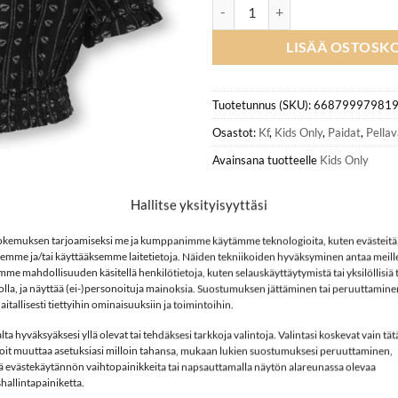
KIDS ONLY KOGBOLETTA paita, B
LISÄÄ OSTOSKO
Tuotetunnus (SKU):
66879997981
Osastot:
Kf
,
Kids Only
,
Paidat
,
Pellav
Avainsana tuotteelle
Kids Only
Hallitse yksityisyyttäsi
kemuksen tarjoamiseksi me ja kumppanimme käytämme teknologioita, kuten evästeitä
semme ja/tai käyttääksemme laitetietoja. Näiden tekniikoiden hyväksyminen antaa meille
e mahdollisuuden käsitellä henkilötietoja, kuten selauskäyttäytymistä tai yksilöllisiä
stolla, ja näyttää (ei-)personoituja mainoksia. Suostumuksen jättäminen tai peruuttamine
aitallisesti tiettyihin ominaisuuksiin ja toimintoihin.
ta hyväksyäksesi yllä olevat tai tehdäksesi tarkkoja valintoja. Valintasi koskevat vain tät
Voit muuttaa asetuksiasi milloin tahansa, mukaan lukien suostumuksesi peruuttaminen,
ä evästekäytännön vaihtopainikkeita tai napsauttamalla näytön alareunassa olevaa
allintapainiketta.