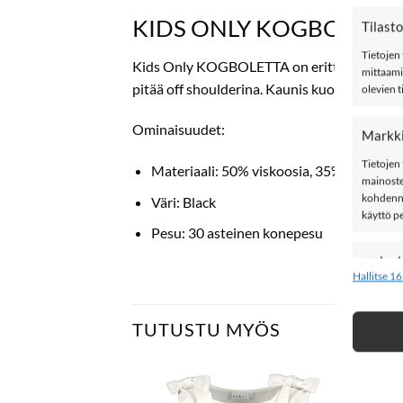
KIDS ONLY KOGBOLETTA p
Tilasto
Tietojen 
Kids Only KOGBOLETTA on erittäin kaunis pai
mittaami
pitää off shoulderina. Kaunis kuosi.
olevien t
Ominaisuudet:
Markki
Tietojen 
Materiaali: 50% viskoosia, 35% pellavaa 
mainoste
kohdenne
Väri: Black
käyttö p
Pesu: 30 asteinen konepesu
ominai
Hallitse 16
Tietojen 
yhdistämi
perusteel
TUTUSTU MYÖS
Tarkkoj
tietoje