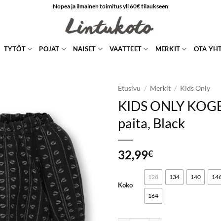
Nopea ja ilmainen toimitus yli 60€ tilaukseen
TYTÖT
POJAT
NAISET
VAATTEET
MERKIT
OTA YH
Etusivu
/
Merkit
/
Kids Only
KIDS ONLY KOG
LISÄÄ
paita, Black
SUOSIKKEIHIN
32,99
€
128
134
140
14
Koko
164