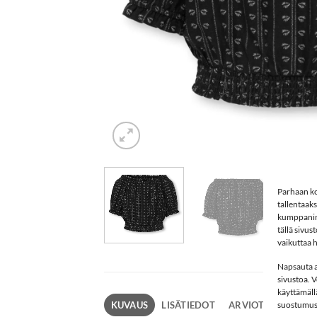
Parhaan ko
tallentaak
kumppanimm
tällä sivu
vaikuttaa h
Napsauta al
sivustoa. 
käyttämäll
KUVAUS
LISÄTIEDOT
ARVIOT (0)
suostumush