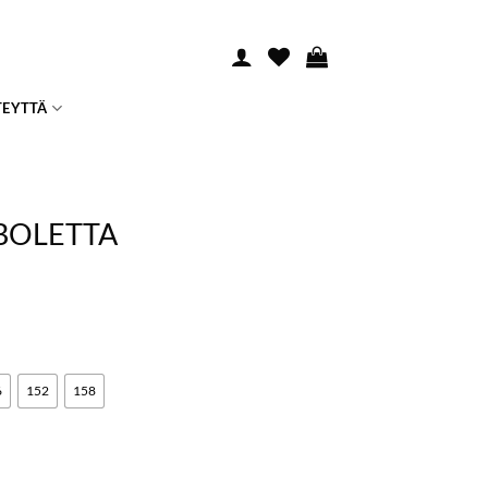
TEYTTÄ
BOLETTA
6
152
158