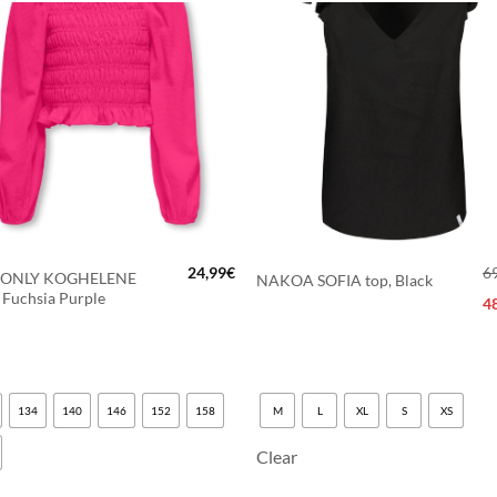
LISÄÄ
LISÄÄ
SUOSIKKEIHIN
SUOSIKKEIHI
urva, väärinkäytösten ehkäiseminen ja virheiden korjaaminen,
an ja sisällön tekninen jakelu, Tallenna ja ilmaise
Aina a
ojavalintasi.
+
24,99
€
6
 ONLY KOGHELENE
NAKOA SOFIA top, Black
, Fuchsia Purple
4
134
140
146
152
158
M
L
XL
S
XS
Clear