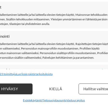
aita, Black
t
tallentaminen laitteelle ja/tai laitteella olevien tietojen käyttö, Mainonnan tehokkuuden
ta, jossa puhvimaiset lyhyet hihat, hihasuissa kuminauha. Kumina
nen, Sisällön tehokkuuden mittaaminen, Yleisöjen ymmärtäminen eri lähteistä peräisin
ietojen, tilastojen tai yhdistelmien avulla.
nointi
tallentaminen laitteelle ja/tai laitteella olevien tietojen käyttö, Rajoitettujen tietojen käy
ja 15% puuvillaa
n valitsemiseksi, Personoidun mainosprofiilin muodostaminen, Profiilien käyttö
tun mainonnan valitsemiseksi, Personoidun sisältöprofiilin muodostaminen, Profiilie
ersonoidun sisällön valitsemiseksi, Palvelujen kehittäminen ja parantaminen.
suudet
Aina a
23 toimittajia
Lue lisää näistä tarkoituksista
yhdistäminen muista tietolähteistä peräisin oleviin tietoihin, Eri laitteiden
nen toisiinsa, Laitteiden tunnistaminen automaattisesti lähetettyjen tietojen
la.
HYVÄKSY
KIELLÄ
Hallitse vaihto
en sijaintitietojen käyttäminen, Tunnista laitteet aktiivisesti pyyde
Evästekäytäntö
Tietosuojalausunto
Vastuurajoitus
n perusteella.