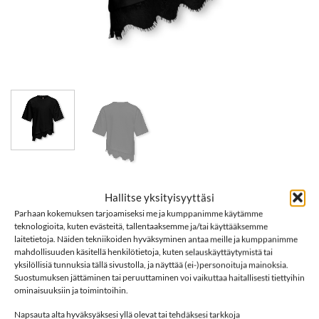
Etusivu
/
Merkit
/
Kids Only
Hallitse yksityisyyttäsi
KIDS ONLY KOGKAMIL T-paita, Black
Parhaan kokemuksen tarjoamiseksi me ja kumppanimme käytämme
teknologioita, kuten evästeitä, tallentaaksemme ja/tai käyttääksemme
laitetietoja. Näiden tekniikoiden hyväksyminen antaa meille ja kumppanimme
24,99
€
mahdollisuuden käsitellä henkilötietoja, kuten selauskäyttäytymistä tai
yksilöllisiä tunnuksia tällä sivustolla, ja näyttää (ei-)personoituja mainoksia.
Suostumuksen jättäminen tai peruuttaminen voi vaikuttaa haitallisesti tiettyihin
Koko
ominaisuuksiin ja toimintoihin.
Napsauta alta hyväksyäksesi yllä olevat tai tehdäksesi tarkkoja