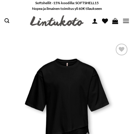
Skip
Softshellit -15% koodilla: SOFTSHELL15
Nopea ja ilmainen toimitus yli 60€ tilaukseen
to
content
LISÄÄ
SUOSIKKEIHIN