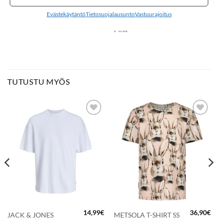
32,99
€
34,99
€
LMTD NLNNEVO
KIDS ONLY KOGBILA
Evästekäytäntö
Tietosuojalausunto
Vastuurajoitus
collegehuppari, Fig
collegepaita, Chalk
Pink
TUTUSTU MYÖS
LISÄÄ
LISÄÄ
SUOSIKKEIHIN
SUOSIKKEIHIN
14,99
€
36,90
€
JACK & JONES
METSOLA T-SHIRT SS