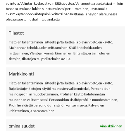
KIDS ONLY KOGKAMIL T-paita, Black määrä
valintoja. Valintasi koskevat vain tätä sivustoa. Voit muuttaa asetuksiasi milloin
tahansa, mukaan lukien suostumuksesi peruuttaminen, käyttämällä
evästekäytännön vaihtopainikkeita tai napsauttamalla näytön alareunassa
LISÄÄ OSTOSKORIIN
olevaa suostumushallintapainiketta.
Tilastot
Tuotetunnus (SKU):
668799981464
Tietojen tallentaminen laitteelle ja/tai laitteella olevien tietojen käyttö,
Osastot:
Kf
,
Kids Only
,
T-paidat
Mainonnan tehokkuuden mittaaminen, Sisällön tehokkuuden
mittaaminen, Yleisöjen ymmärtäminen eri lähteistä peräisin olevien
Avainsana tuotteelle
Kids Only
tietojen, tilastojen tai yhdistelmien avulla.
Markkinointi
Tietojen tallentaminen laitteelle ja/tai laitteella olevien tietojen käyttö,
Rajoitettujen tietojen käyttö mainosten valitsemiseksi, Personoidun
mainosprofiilin muodostaminen, Profiilien käyttö kohdennetun
KUVAUS
mainonnan valitsemiseksi, Personoidun sisältöprofiilin muodostaminen,
Profiilien käyttö personoidun sisällön valitsemiseksi, Palvelujen
LISÄTIEDOT
kehittäminen ja parantaminen.
ARVIOT (0)
ominaisuudet
Aina aktiivinen
KIDS ONLY KOGKAMIL t-paita, Black