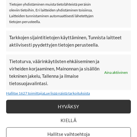
Tietojen yhdistäminen muista tietolähteistä peräisin
Kids Only KOGKAMIL on kaunis lyhythihainen t-paita, jossa
oleviin tietoihin, Eri laitteiden yhdistäminen toisiinsa,
epäsymmetrinen vino helma. Helmassa kaunis pitsi reunassa.
Laitteiden tunnistaminen automaattisesti lähetettyjen
Rento istuvuus.
tietojen perusteella.
Materiaali: 100% luomupuuvillaa
Tarkkojen sijaintitietojen käyttäminen, Tunnista laitteet
aktiivisesti pyydettyjen tietojen perusteella.
Väri: Black
Hoito: 30 °C konepesu
Tietoturva, väärinkäytösten ehkäiseminen ja
virheiden korjaaminen, Mainonnan ja sisällön
Kids Only
Aina aktiivinen
tekninen jakelu, Tallenna ja ilmaise
tietosuojavalintasi.
Hallitse 1627 toimittajia
Lue lisää näistä tarkoituksista
New
New
LISÄÄ
LISÄÄ
SUOSIKKEIHIN
SUOSIKKEIHIN
HYVÄKSY
KIELLÄ
Hallitse vaihtoehtoja