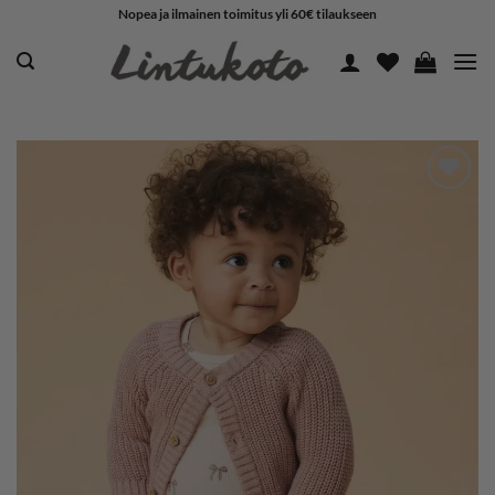
Skip
Nopea ja ilmainen toimitus yli 60€ tilaukseen
to
content
LISÄÄ
SUOSIKKEIHIN