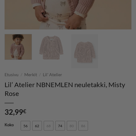
Etusivu
/
Merkit
/
Lil' Atelier
Lil’ Atelier NBNEMLEN neuletakki, Misty
Rose
32,99
€
Koko
56
62
68
74
80
86