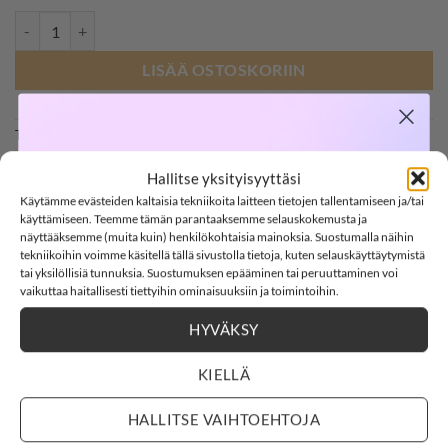
Lil' Atelier NBNEMLEN neuletakki, Misty Rose määrä
LISÄÄ OSTOSKORIIN
Tuotetunnus (SKU):
668799980728
SOFTSHELL
Osastot:
Bf
,
Lil' Atelier
,
Luomu
,
Neuleet
Hallitse yksityisyyttäsi
Avainsana tuotteelle
Lil' Atelier
Käytämme evästeiden kaltaisia tekniikoita laitteen tietojen tallentamiseen ja/tai
-15%
käyttämiseen. Teemme tämän parantaaksemme selauskokemusta ja
näyttääksemme (muita kuin) henkilökohtaisia mainoksia. Suostumalla näihin
tekniikoihin voimme käsitellä tällä sivustolla tietoja, kuten selauskäyttäytymistä
tai yksilöllisiä tunnuksia. Suostumuksen epääminen tai peruuttaminen voi
SOFTSHELL15
15% ALENNUS KOODILLA:
vaikuttaa haitallisesti tiettyihin ominaisuuksiin ja toimintoihin.
HYVÄKSY
2
2
:
Countdown ends in:
53
:
1
02
02
:
53
:
01
KUVAUS
KIELLÄ
LISÄTIEDOT
ARVIOT (0)
days
hours
minutes
seconds
HALLITSE VAIHTOEHTOJA