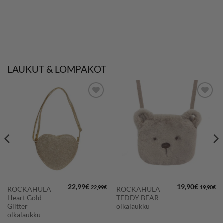
LAUKUT & LOMPAKOT
LISÄÄ
LISÄÄ
SUOSIKKEIHIN
SUOSIKKEIHIN
22,99
€
19,90
€
22,99
€
19,90
€
ROCKAHULA
ROCKAHULA
Heart Gold
TEDDY BEAR
Glitter
olkalaukku
olkalaukku