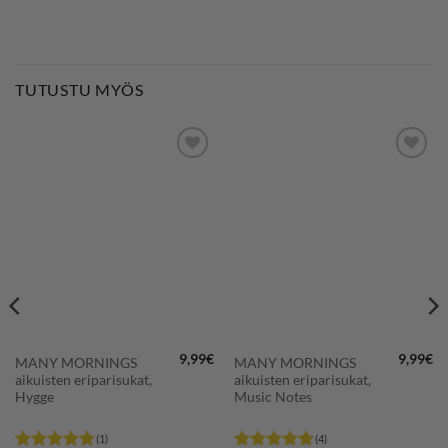
TUTUSTU MYÖS
LISÄÄ
LISÄÄ
SUOSIKKEIHIN
SUOSIKKEIHIN
9,99
€
9,99
€
MANY MORNINGS
MANY MORNINGS
aikuisten eriparisukat,
aikuisten eriparisukat,
Hygge
Music Notes
(1)
(4)