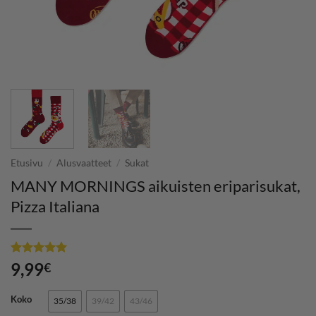
Etusivu
/
Alusvaatteet
/
Sukat
MANY MORNINGS aikuisten eriparisukat,
Pizza Italiana
Arvio
1
5
9,99
€
5:stä
perustuen
asiakkaan
Koko
35/38
39/42
43/46
arvotukseen.