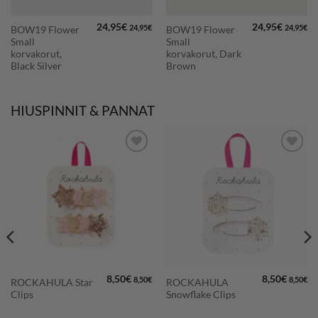
24,95
€
24,95
€
24,95
€
24,95
€
BOW19 Flower
BOW19 Flower
Small
Small
korvakorut,
korvakorut, Dark
Black Silver
Brown
HIUSPINNIT & PANNAT
LISÄÄ
LISÄÄ
SUOSIKKEIHIN
SUOSIKKEIHIN
8,50
€
8,50
€
8,50
€
8,50
€
ROCKAHULA Star
ROCKAHULA
Clips
Snowflake Clips