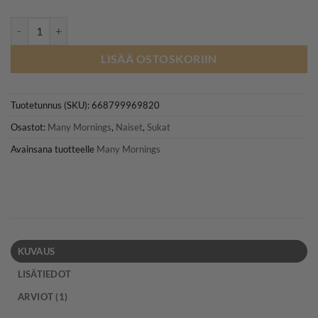
MANY MORNINGS aikuisten eriparisukat, Pizza Italiana määrä
LISÄÄ OSTOSKORIIN
Tuotetunnus (SKU):
668799969820
Osastot:
Many Mornings
,
Naiset
,
Sukat
Avainsana tuotteelle
Many Mornings
KUVAUS
LISÄTIEDOT
ARVIOT (1)