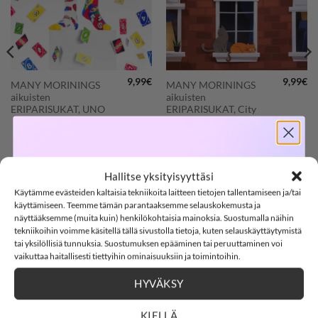
9,99
€
9,99
€
MANY MORININGS
MANY MORININGS
aikuisten
aikuisten
ERIPARISUKAT, UNO
ERIPARISUKAT, City
Cat
35/38
39/42
43/46
SOFTSHELL
35/38
39/42
Hallitse yksityisyyttäsi
Clear
Clear
Käytämme evästeiden kaltaisia tekniikoita laitteen tietojen tallentamiseen ja/tai
-15%
käyttämiseen. Teemme tämän parantaaksemme selauskokemusta ja
näyttääksemme (muita kuin) henkilökohtaisia mainoksia. Suostumalla näihin
tekniikoihin voimme käsitellä tällä sivustolla tietoja, kuten selauskäyttäytymistä
POMPULAT
tai yksilöllisiä tunnuksia. Suostumuksen epääminen tai peruuttaminen voi
SOFTSHELL15
15% ALENNUS KOODILLA:
vaikuttaa haitallisesti tiettyihin ominaisuuksiin ja toimintoihin.
HYVÄKSY
3
11
:
43
Countdown ends in:
:
59
03
11
:
43
:
59
LISÄÄ
LISÄÄ
SUOSIKKEIHIN
SUOSIKKEIHIN
KIELLÄ