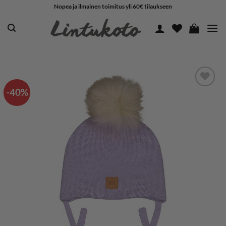
Skip
Nopea ja ilmainen toimitus yli 60€ tilaukseen
to
content
-40%
LISÄÄ
SUOSIKKEIHIN