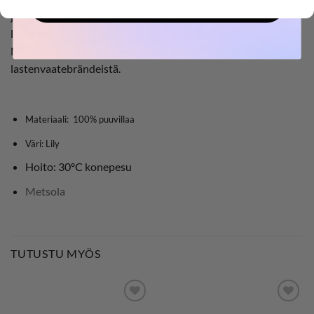
OSTOKSILLE
joustavasta neulospuuvillasta. Neulosnauhat kiinnitykseen
leuan alle.
Metsola on yksi Suomen vanhimmista
lastenvaatebrändeistä.
Materiaali: 100% puuvillaa
Väri: Lily
Hoito: 30ºC konepesu
Metsola
TUTUSTU MYÖS
LISÄÄ
LISÄÄ