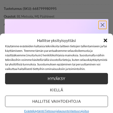
Tuotetunnus (SKU):
668799980995
Osastot:
Bf
,
Metsola
,
Mf
,
Päähineet
Avainsana tuotteelle
Metsola
SOFTSHELL
Hallitse yksityisyyttäsi
Käytämme evästeiden kaltaisia tekniikoita laitteen tietojen tallentamiseen ja/tai
-15%
käyttämiseen. Teemme tämän parantaaksemme selauskokemusta ja
näyttääksemme (muita kuin) henkilökohtaisia mainoksia. Suostumalla näihin
tekniikoihin voimme käsitellä tällä sivustolla tietoja, kuten selauskäyttäytymistä
KUVAUS
tai yksilöllisiä tunnuksia. Suostumuksen epääminen tai peruuttaminen voi
SOFTSHELL15
15% ALENNUS KOODILLA:
LISÄTIEDOT
vaikuttaa haitallisesti tiettyihin ominaisuuksiin ja toimintoihin.
ARVIOT (1)
HYVÄKSY
2
0
Countdown ends in:
:
57
:
18
02
00
:
57
:
18
METSOLA CRYSTAL HAT puuvillapipo,
KIELLÄ
Lily
days
hours
minutes
seconds
HALLITSE VAIHTOEHTOJA
Evästekäytäntö
Tietosuojalausunto
Vastuurajoitus
METSOLAN todella ihana tupsupipo, joka on valmistettu