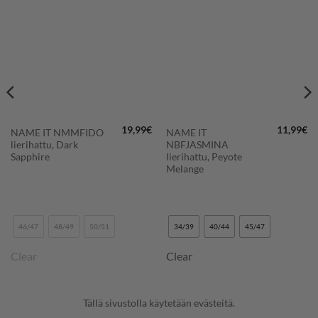
SUOSIKKEIHIN
SUOSIKKEIHIN
19,99
€
11,99
€
NAME IT NMMFIDO
NAME IT
lierihattu, Dark
NBFJASMINA
Sapphire
lierihattu, Peyote
Melange
46/47
48/49
50/51
34/39
40/44
45/47
Clear
Clear
Tällä sivustolla käytetään evästeitä.