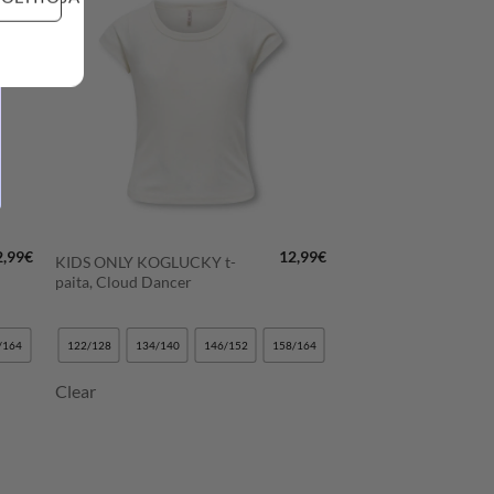
LISÄÄ
N
SUOSIKKEIHIN
+
2,99
€
12,99
€
KIDS ONLY KOGLUCKY t-
paita, Cloud Dancer
/164
122/128
134/140
146/152
158/164
Clear