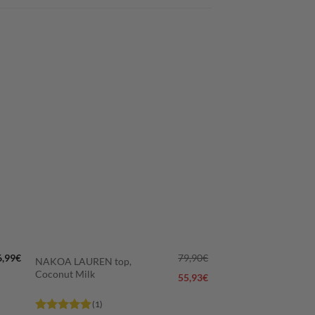
LISÄÄ
N
SUOSIKKEIHIN
+
6,99
€
79,90
€
NAKOA LAUREN top,
Coconut Milk
55,93
€
(1)