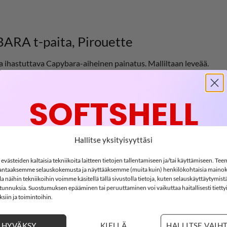
RA t-paita, Pirouette
 ihastuttava Capybara-aiheinen painatus. Malliltaan leveää.
SOFTSHELL
-15%
Hallitse yksityisyyttäsi
västeiden kaltaisia tekniikoita laitteen tietojen tallentamiseen ja/tai käyttämiseen. Te
ntaaksemme selauskokemusta ja näyttääksemme (muita kuin) henkilökohtaisia mainok
SOFTSHELL15
 näihin tekniikoihin voimme käsitellä tällä sivustolla tietoja, kuten selauskäyttäytymistä
15% ALENNUS KOODILLA:
ä tunnuksia. Suostumuksen epääminen tai peruuttaminen voi vaikuttaa haitallisesti tietty
siin ja toimintoihin.
2
13
:
33
Countdown ends in:
:
50
02
13
:
33
:
50
HYVÄKSY
KIELLÄ
HALLITSE VAIH