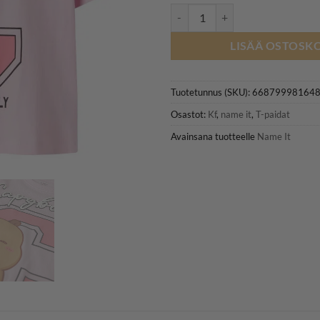
NAME IT NKFJYSSA CAPYBARA t-p
LISÄÄ OSTOSKO
Tuotetunnus (SKU):
66879998164
Osastot:
Kf
,
name it
,
T-paidat
Avainsana tuotteelle
Name It