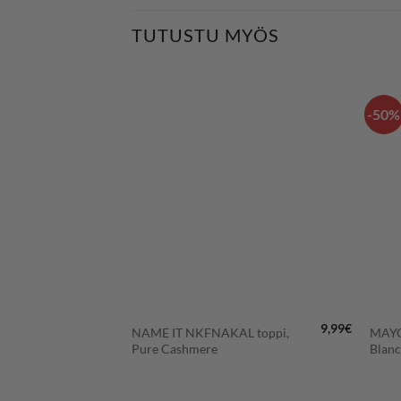
TUTUSTU MYÖS
-50%
LISÄÄ
LISÄÄ
SUOSIKKEIHIN
SUOSIKKEIHIN
+
+
59,90
€
9,99
€
NAME IT NKFNAKAL toppi,
MAYO
pi, Black
Pure Cashmere
Blan