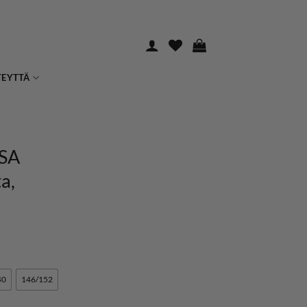
TEYTTÄ
SA
a,
40
146/152