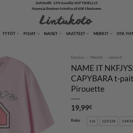
Softshellit -15% koodila: SOFTSHELL15
Nopea ja ilmainen toimitus yli 60€ tilaukseen
TYTÖT
POJAT
NAISET
VAATTEET
MERKIT
OTA YH
Etusivu
/
Merkit
/
name it
NAME IT NKFJYS
LISÄÄ
CAPYBARA t-pait
SUOSIKKEIHIN
Pirouette
19,99
€
Koko
116
122/128
134/1