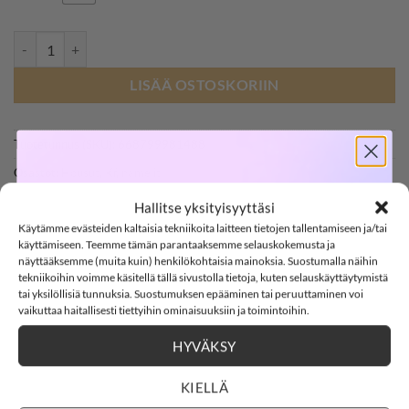
NAME IT NKFKATHLON housut, Peyote määrä
LISÄÄ OSTOSKORIIN
Tuotetunnus (SKU):
668799981488
Osastot:
Housut
,
Kf
,
name it
SOFTSHELL
Avainsana tuotteelle
Name It
Hallitse yksityisyyttäsi
Käytämme evästeiden kaltaisia tekniikoita laitteen tietojen tallentamiseen ja/tai
-15%
käyttämiseen. Teemme tämän parantaaksemme selauskokemusta ja
näyttääksemme (muita kuin) henkilökohtaisia mainoksia. Suostumalla näihin
tekniikoihin voimme käsitellä tällä sivustolla tietoja, kuten selauskäyttäytymistä
tai yksilöllisiä tunnuksia. Suostumuksen epääminen tai peruuttaminen voi
SOFTSHELL15
15% ALENNUS KOODILLA:
vaikuttaa haitallisesti tiettyihin ominaisuuksiin ja toimintoihin.
KUVAUS
HYVÄKSY
3
15
:
Countdown ends in:
58
:
15
03
15
:
58
:
15
LISÄTIEDOT
KIELLÄ
ARVIOT (0)