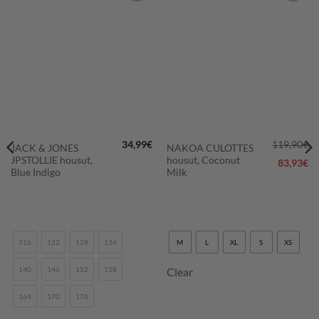
LISÄÄ
LISÄÄ
SUOSIKKEIHIN
SUOSIKKEIHIN
34,99
€
119,90
€
JACK & JONES
NAKOA CULOTTES
räinen
Nykyinen
JPSTOLLIE housut,
housut, Coconut
hinta
83,93
€
on:
Blue Indigo
Milk
29,50€.
116
122
128
134
M
L
XL
S
XS
140
146
152
158
Clear
164
170
176