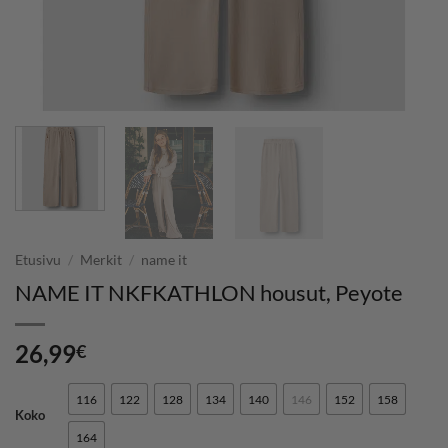
Etusivu
/
Merkit
/
name it
NAME IT NKFKATHLON housut, Peyote
26,99
€
116
122
128
134
140
146
152
158
Koko
164