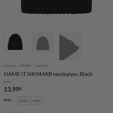
Etusivu
/
Merkit
/
name it
NAME IT NKNMAB neulepipo, Black
13,99
€
Koko
52/54
55/57