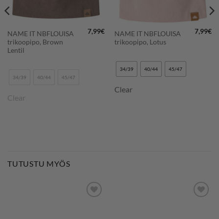
7,99
€
7,99
€
NAME IT NBFLOUISA
NAME IT NBFLOUISA
trikoopipo, Brown
trikoopipo, Lotus
Lentil
34/39
40/44
45/47
34/39
40/44
45/47
Clear
Clear
TUTUSTU MYÖS
LISÄÄ
LISÄÄ
SUOSIKKEIHIN
SUOSIKKEIHIN