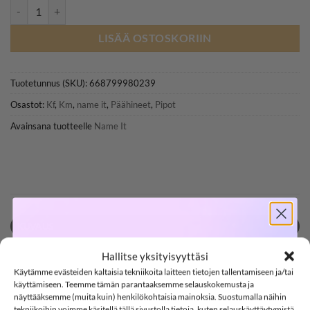
NAME IT NKNMAB neulepipo, Black määrä
LISÄÄ OSTOSKORIIN
Tuotetunnus (SKU):
668799980239
Osastot:
Kf
,
Km
,
name it
,
Päähineet
,
Pipot
Avainsana tuotteelle
Name It
KUVAUS
SOFTSHELL
LISÄTIEDOT
Hallitse yksityisyyttäsi
ARVIOT (0)
Käytämme evästeiden kaltaisia tekniikoita laitteen tietojen tallentamiseen ja/tai
-15%
käyttämiseen. Teemme tämän parantaaksemme selauskokemusta ja
näyttääksemme (muita kuin) henkilökohtaisia mainoksia. Suostumalla näihin
NAME IT NKNMAB neulepipo, Black
tekniikoihin voimme käsitellä tällä sivustolla tietoja, kuten selauskäyttäytymistä