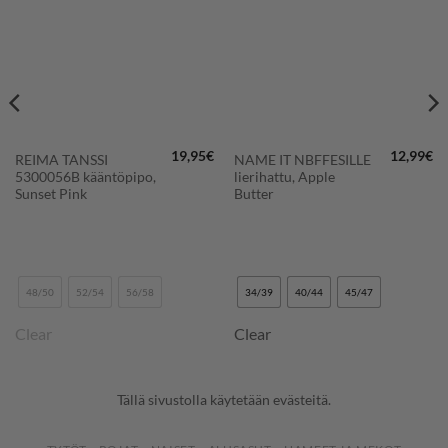
19,95
€
12,99
€
REIMA TANSSI
NAME IT NBFFESILLE
5300056B kääntöpipo,
lierihattu, Apple
Sunset Pink
Butter
48/50
52/54
56/58
34/39
40/44
45/47
Clear
Clear
Tällä sivustolla käytetään evästeitä.