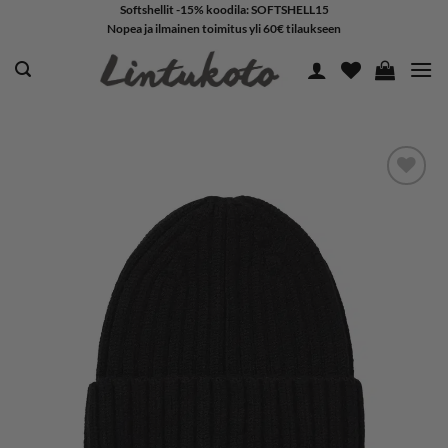
Skip
Softshellit -15% koodila: SOFTSHELL15
Nopea ja ilmainen toimitus yli 60€ tilaukseen
to
content
LISÄÄ
SUOSIKKEIHIN