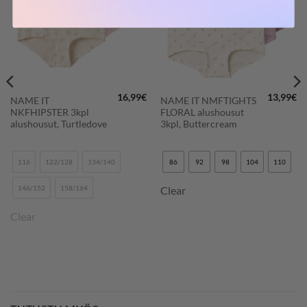
16,99
€
13,99
€
NAME IT
NAME IT NMFTIGHTS
NKFHIPSTER 3kpl
FLORAL alushousut
alushousut, Turtledove
3kpl, Buttercream
116
122/128
134/140
86
92
98
104
110
146/152
158/164
Clear
Clear