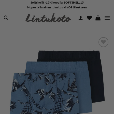
Skip
Softshellit -15% koodila: SOFTSHELL15
Nopea ja ilmainen toimitus yli 60€ tilaukseen
to
content
LISÄÄ
SUOSIKKEIHIN