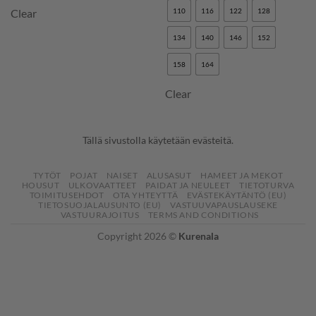
Clear
110
116
122
128
134
140
146
152
158
164
Clear
Tällä sivustolla käytetään evästeitä.
TYTÖT
POJAT
NAISET
ALUSASUT
HAMEET JA MEKOT
HOUSUT
ULKOVAATTEET
PAIDAT JA NEULEET
TIETOTURVA
TOIMITUSEHDOT
OTA YHTEYTTÄ
EVÄSTEKÄYTÄNTÖ (EU)
TIETOSUOJALAUSUNTO (EU)
VASTUUVAPAUSLAUSEKE
VASTUURAJOITUS
TERMS AND CONDITIONS
Copyright 2026 ©
Kurenala