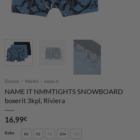
Etusivu
/
Merkit
/
name it
NAME IT NMMTIGHTS SNOWBOARD
boxerit 3kpl, Riviera
16,99
€
Koko
86
92
98
104
110