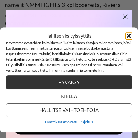
name it NMMTIGHTS 3 kpl boxereita, Riviera
name it NMMTIGHTS 3kpl boxereita, jossa leveä
kuminauhavyötärö. Paketissa kolmet boxerit, joista yksissä
SOFTSHELL
lumilautailu-aiheisia kuvia. Materiaalina ihanan pehmeä
Hallitse yksityisyyttäsi
luomupuuvilla.
Käytämme evästeiden kaltaisia tekniikoita laitteen tietojen tallentamiseen ja/tai
-15%
käyttämiseen. Teemme tämän parantaaksemme selauskokemusta ja
Materiaali: 95% luomupuuvillaa, 5% elastaania
näyttääksemme (muita kuin) henkilökohtaisia mainoksia. Suostumalla näihin
tekniikoihin voimme käsitellä tällä sivustolla tietoja, kuten selauskäyttäytymistä
Väri: Riviera
tai yksilöllisiä tunnuksia. Suostumuksen epääminen tai peruuttaminen voi
SOFTSHELL15
15% ALENNUS KOODILLA:
vaikuttaa haitallisesti tiettyihin ominaisuuksiin ja toimintoihin.
Hoito: 40°C konepesu
HYVÄKSY
2
22
Countdown ends in:
:
1
:
19
02
22
:
01
:
19
name it
Kokotaulukko
KIELLÄ
LISÄÄ ALUSHOUSUJA & BOXEREITA
days
hours
minutes
seconds
HALLITSE VAIHTOEHTOJA
Evästekäytäntö
Vastuurajoitus
OSTOKSILLE
LISÄÄ
LISÄÄ
SUOSIKKEIHIN
SUOSIKKEIHIN