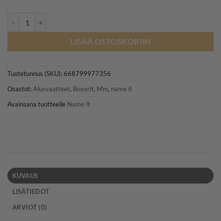
NAME IT NMMTIGHTS SNOWBOARD boxerit 3kpl, Riviera määrä
LISÄÄ OSTOSKORIIN
Tuotetunnus (SKU):
668799977356
Osastot:
Alusvaatteet
,
Boxerit
,
Mm
,
name it
Avainsana tuotteelle
Name It
KUVAUS
LISÄTIEDOT
ARVIOT (0)