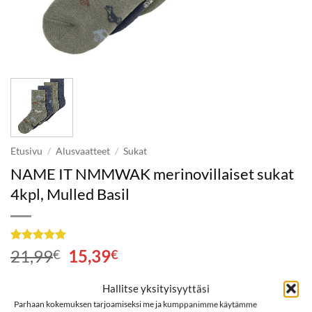
Etusivu
/
Alusvaatteet
/
Sukat
NAME IT NMMWAK merinovillaiset sukat
4kpl, Mulled Basil
Arvio
1
5
Alkuperäinen
Nykyinen
21,99
15,39
€
€
5:stä
hinta
hinta
perustuen
asiakkaan
oli:
on:
Hallitse yksityisyyttäsi
Koko
arvotukseen.
21,99€.
15,39€.
Parhaan kokemuksen tarjoamiseksi me ja kumppanimme käytämme