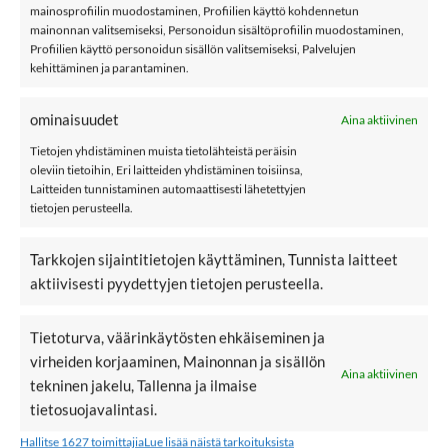
NAME IT NMMWAK merinovillaiset sukat
mainosprofiilin muodostaminen, Profiilien käyttö kohdennetun
4 paria, Mulled Basil
mainonnan valitsemiseksi, Personoidun sisältöprofiilin muodostaminen,
Profiilien käyttö personoidun sisällön valitsemiseksi, Palvelujen
Name it NMMWAK on lasten merinovillaiset sukat.
kehittäminen ja parantaminen.
Paketissa on neljät sukat, joissa kaksissa auto-kuosi ja
kahdet yksiväriset.
ominaisuudet
Aina aktiivinen
Tietojen yhdistäminen muista tietolähteistä peräisin
oleviin tietoihin, Eri laitteiden yhdistäminen toisiinsa,
Materiaali: 50% merinovillaa, 30% puuvillaa, 17% polyamidia ja 3%
Laitteiden tunnistaminen automaattisesti lähetettyjen
elastaania
tietojen perusteella.
Väri: Mulled Basil
Tarkkojen sijaintitietojen käyttäminen, Tunnista laitteet
Hoito: 30 °C konepesu
aktiivisesti pyydettyjen tietojen perusteella.
name it
Tietoturva, väärinkäytösten ehkäiseminen ja
Villavaatteet
virheiden korjaaminen, Mainonnan ja sisällön
Aina aktiivinen
Kokotaulukko
tekninen jakelu, Tallenna ja ilmaise
tietosuojavalintasi.
Lisää sukkia
Hallitse 1627 toimittajia
Lue lisää näistä tarkoituksista