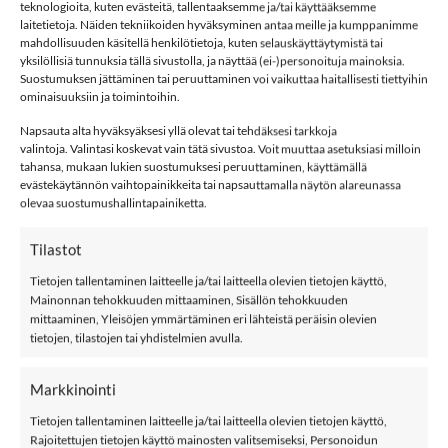
teknologioita, kuten evästeitä, tallentaaksemme ja/tai käyttääksemme
NAME IT NMMWAK merinovillaiset sukat 4kpl, Mulled Basil määrä
laitetietoja. Näiden tekniikoiden hyväksyminen antaa meille ja kumppanimme
mahdollisuuden käsitellä henkilötietoja, kuten selauskäyttäytymistä tai
yksilöllisiä tunnuksia tällä sivustolla, ja näyttää (ei-)personoituja mainoksia.
LISÄÄ OSTOSKORIIN
Suostumuksen jättäminen tai peruuttaminen voi vaikuttaa haitallisesti tiettyihin
ominaisuuksiin ja toimintoihin.
Napsauta alta hyväksyäksesi yllä olevat tai tehdäksesi tarkkoja
Tuotetunnus (SKU):
668799978786
valintoja. Valintasi koskevat vain tätä sivustoa. Voit muuttaa asetuksiasi milloin
Osastot:
Merinovilla
,
Mm
,
name it
,
Sukat
,
Villa
tahansa, mukaan lukien suostumuksesi peruuttaminen, käyttämällä
evästekäytännön vaihtopainikkeita tai napsauttamalla näytön alareunassa
Avainsana tuotteelle
Name It
olevaa suostumushallintapainiketta.
Tilastot
Tietojen tallentaminen laitteelle ja/tai laitteella olevien tietojen käyttö,
Mainonnan tehokkuuden mittaaminen, Sisällön tehokkuuden
mittaaminen, Yleisöjen ymmärtäminen eri lähteistä peräisin olevien
tietojen, tilastojen tai yhdistelmien avulla.
KUVAUS
LISÄTIEDOT
Markkinointi
ARVIOT (1)
Tietojen tallentaminen laitteelle ja/tai laitteella olevien tietojen käyttö,
Rajoitettujen tietojen käyttö mainosten valitsemiseksi, Personoidun