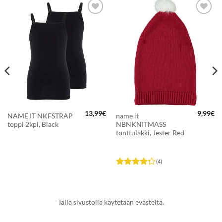
LISÄÄ
LISÄÄ
SUOSIKKEIHIN
SUOSIKKEIHIN
13,99
€
9,99
€
NAME IT NKFSTRAP
name it
toppi 2kpl, Black
NBNKNITMASS
tonttulakki, Jester Red
(4)
Arvostelu
tuotteesta:
4.25
/ 5
Tällä sivustolla käytetään evästeitä.