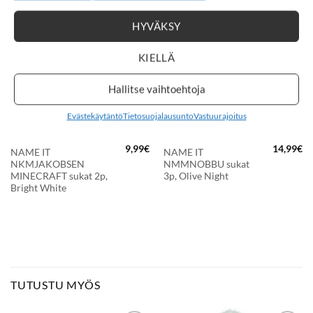
HYVÄKSY
LISÄÄ
LISÄÄ
SUOSIKKEIHIN
SUOSIKKEIHIN
KIELLÄ
Hallitse vaihtoehtoja
Evästekäytäntö
Tietosuojalausunto
Vastuurajoitus
9,99
€
14,99
€
NAME IT
NAME IT
NKMJAKOBSEN
NMMNOBBU sukat
MINECRAFT sukat 2p,
3p, Olive Night
Bright White
TUTUSTU MYÖS