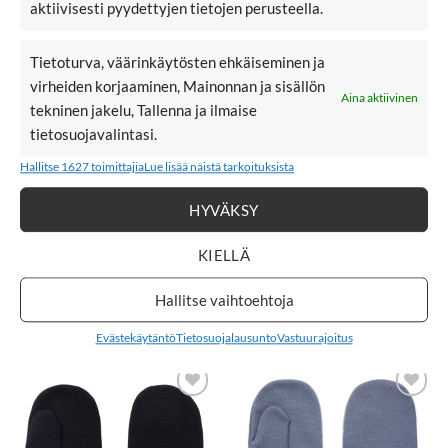
aktiivisesti pyydettyjen tietojen perusteella.
LISÄÄ
LISÄÄ
SUOSIKKEIHIN
SUOSIKKEIHIN
Tietoturva, väärinkäytösten ehkäiseminen ja
virheiden korjaaminen, Mainonnan ja sisällön
Aina aktiivinen
tekninen jakelu, Tallenna ja ilmaise
tietosuojavalintasi.
Hallitse 1627 toimittajia
Lue lisää näistä tarkoituksista
18,99
€
29,99
€
18,99
€
NAME IT
NAME IT NMNWILLIT
HYVÄKSY
NMMWILLIT
merinovilla
merinovillakauluri,
kypärämyssy,
KIELLÄ
ENNAKKOTILAUS
ENNAKKOTILAUS
Folkstone Gray
Black
Hallitse vaihtoehtoja
Katso myös päähineitä ja käsineitä
Evästekäytäntö
Tietosuojalausunto
Vastuurajoitus
LISÄÄ
LISÄÄ
SUOSIKKEIHIN
SUOSIKKEIHIN