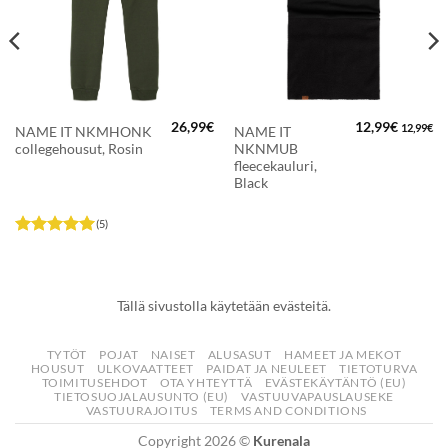
26,99
€
12,99
€
12,99
€
NAME IT NKMHONK
NAME IT
collegehousut, Rosin
NKNMUB
fleecekauluri,
Black
(5)
Arvostelu
tuotteesta:
5
/ 5
Tällä sivustolla käytetään evästeitä.
TYTÖT
POJAT
NAISET
ALUSASUT
HAMEET JA MEKOT
HOUSUT
ULKOVAATTEET
PAIDAT JA NEULEET
TIETOTURVA
TOIMITUSEHDOT
OTA YHTEYTTÄ
EVÄSTEKÄYTÄNTÖ (EU)
TIETOSUOJALAUSUNTO (EU)
VASTUUVAPAUSLAUSEKE
VASTUURAJOITUS
TERMS AND CONDITIONS
Copyright 2026 ©
Kurenala