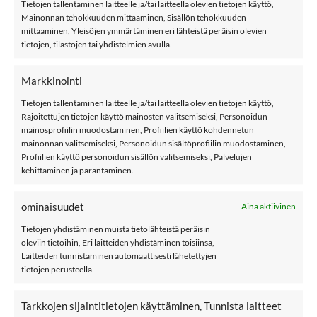
Tietojen tallentaminen laitteelle ja/tai laitteella olevien tietojen käyttö,
Name it NMMWILLIT kauluri, joka ei kutita ja on mulesing-
Mainonnan tehokkuuden mittaaminen, Sisällön tehokkuuden
vapaata merinovillaa. Yhdenkoon kauluri on sopiva 1-5-
mittaaminen, Yleisöjen ymmärtäminen eri lähteistä peräisin olevien
tietojen, tilastojen tai yhdistelmien avulla.
vuotiaalle.
HUOM! Tuote on ennakkotilattavissa. Se saapuu
Markkinointi
varastoomme viikolla 33. Toimitamme tilatut tuotteet niiden
Tietojen tallentaminen laitteelle ja/tai laitteella olevien tietojen käyttö,
saavuttua.
Rajoitettujen tietojen käyttö mainosten valitsemiseksi, Personoidun
mainosprofiilin muodostaminen, Profiilien käyttö kohdennetun
mainonnan valitsemiseksi, Personoidun sisältöprofiilin muodostaminen,
Profiilien käyttö personoidun sisällön valitsemiseksi, Palvelujen
Materiaali: 100% merinovillaa
kehittäminen ja parantaminen.
Väri: Black
ominaisuudet
Aina aktiivinen
Hoito: 40 °C konepesu
Tietojen yhdistäminen muista tietolähteistä peräisin
name it
oleviin tietoihin, Eri laitteiden yhdistäminen toisiinsa,
Laitteiden tunnistaminen automaattisesti lähetettyjen
Kokotaulukko
tietojen perusteella.
Lisää kaulureita
Tarkkojen sijaintitietojen käyttäminen, Tunnista laitteet