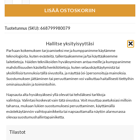
LISÄÄ OSTOSKORIIN
Tuotetunnus (SKU):
668799980079
Osastot:
Kaulurit
,
Merinovilla
,
Mf
,
Mm
,
name it
,
Villa
Hallitse yksityisyyttäsi
Avainsana tuotteelle
Name It
Parhaan kokemuksen tarjoamiseksi me ja kumppanimme käytämme
teknologioita, kuten evästeitä, tallentaaksemme ja/tai käyttääksemme
laitetietoja. Näiden tekniikoiden hyväksyminen antaa meille ja kumppanimme
mahdollisuuden käsitellä henkilötietoja, kuten selauskäyttäytymistä tai
yksilöllisiä tunnuksia tällä sivustolla, ja näyttää (ei-)personoituja mainoksia.
Suostumuksen jättäminen tai peruuttaminen voi vaikuttaa haitallisesti tiettyihin
ominaisuuksiin ja toimintoihin.
KUVAUS
Napsauta alta hyväksyäksesi yllä olevat tai tehdäksesi tarkkoja
valintoja. Valintasi koskevat vain tätä sivustoa. Voit muuttaa asetuksiasi milloin
LISÄTIEDOT
tahansa, mukaan lukien suostumuksesi peruuttaminen, käyttämällä
evästekäytännön vaihtopainikkeita tai napsauttamalla näytön alareunassa
ARVIOT (0)
olevaa suostumushallintapainiketta.
name it NMMWILLIT pienten merinovillainen
Tilastot
kauluri, ENNAKKOTILAUS Black