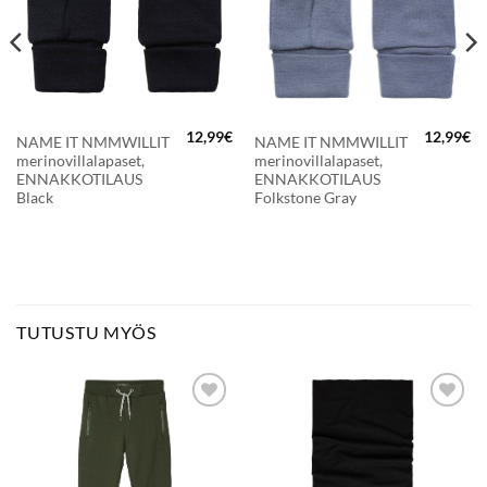
12,99
€
12,99
€
NAME IT NMMWILLIT
NAME IT NMMWILLIT
merinovillalapaset,
merinovillalapaset,
ENNAKKOTILAUS
ENNAKKOTILAUS
Black
Folkstone Gray
TUTUSTU MYÖS
LISÄÄ
LISÄÄ
SUOSIKKEIHIN
SUOSIKKEIHIN