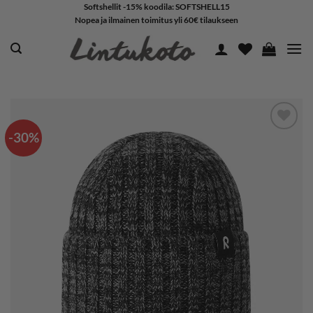
Skip
Softshellit -15% koodila: SOFTSHELL15
Nopea ja ilmainen toimitus yli 60€ tilaukseen
to
content
-30%
LISÄÄ
SUOSIKKEIHIN