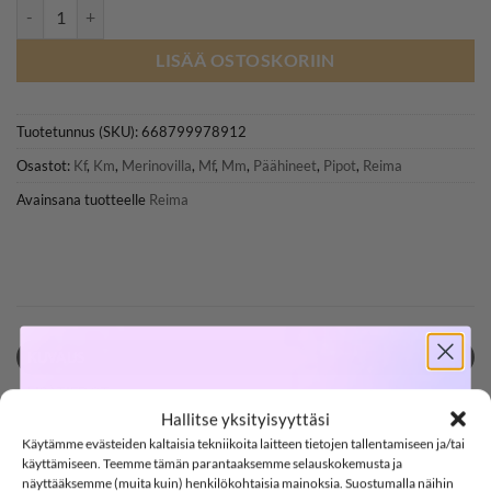
REIMA 5300282A VILLAISA merinovillapipo, Black määrä
LISÄÄ OSTOSKORIIN
Tuotetunnus (SKU):
668799978912
Osastot:
Kf
,
Km
,
Merinovilla
,
Mf
,
Mm
,
Päähineet
,
Pipot
,
Reima
Avainsana tuotteelle
Reima
KUVAUS
SOFTSHELL
LISÄTIEDOT
Hallitse yksityisyyttäsi
ARVIOT (0)
Käytämme evästeiden kaltaisia tekniikoita laitteen tietojen tallentamiseen ja/tai
-15%
käyttämiseen. Teemme tämän parantaaksemme selauskokemusta ja
REIMA 5300282A VILLAISA merinovillapipo,
näyttääksemme (muita kuin) henkilökohtaisia mainoksia. Suostumalla näihin