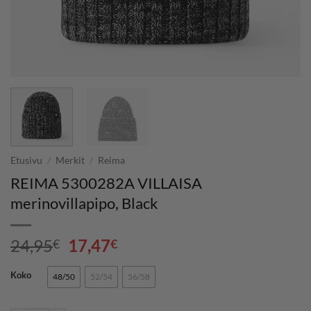
Etusivu
/
Merkit
/
Reima
REIMA 5300282A VILLAISA
merinovillapipo, Black
Alkuperäinen
Nykyinen
24,95
17,47
€
€
hinta
hinta
oli:
on:
Koko
48/50
52/54
56/58
24,95€.
17,47€.