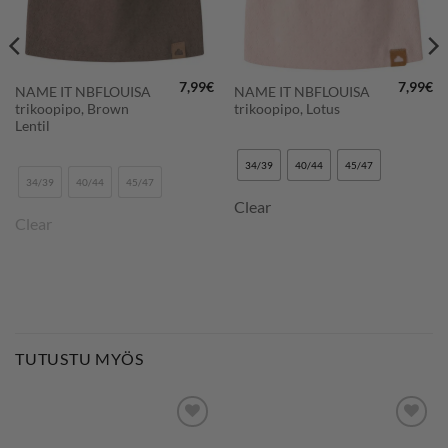
7,99
€
7,99
€
NAME IT NBFLOUISA
NAME IT NBFLOUISA
trikoopipo, Brown
trikoopipo, Lotus
Lentil
34/39
40/44
45/47
34/39
40/44
45/47
Clear
Clear
TUTUSTU MYÖS
LISÄÄ
LISÄÄ