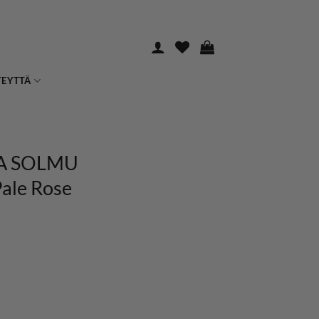
TEYTTÄ
A SOLMU
Pale Rose
en
inen
a
6€.