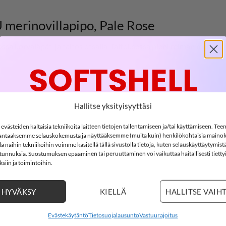
rinovillapipo, Pale Rose
 korvaläpät ja taitos otsalla. Taitoksessa pieni reiman merkki. M
SOFTSHELL
-15%
Hallitse yksityisyyttäsi
västeiden kaltaisia tekniikoita laitteen tietojen tallentamiseen ja/tai käyttämiseen. Te
ntaaksemme selauskokemusta ja näyttääksemme (muita kuin) henkilökohtaisia mainok
SOFTSHELL15
 näihin tekniikoihin voimme käsitellä tällä sivustolla tietoja, kuten selauskäyttäytymistä
15% ALENNUS KOODILLA:
ä tunnuksia. Suostumuksen epääminen tai peruuttaminen voi vaikuttaa haitallisesti tietty
siin ja toimintoihin.
3
20
:
Countdown ends in:
47
:
46
03
20
:
47
:
46
HYVÄKSY
KIELLÄ
HALLITSE VAIH
LISÄÄ
LISÄÄ
days
hours
minutes
seconds
Evästekäytäntö
Tietosuojalausunto
Vastuurajoitus
SUOSIKKEIHIN
SUOSIKKEIHI