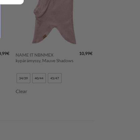
+
0,99
€
10,99
€
NAME IT NBNMEX
kypärämyssy, Mauve Shadows
34/39
40/44
45/47
Clear