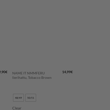
LISÄÄ
N
SUOSIKKEIHIN
+
9,90
€
14,99
€
NAME IT NMMFERU
lierihattu, Tobacco Brown
48/49
50/51
Clear