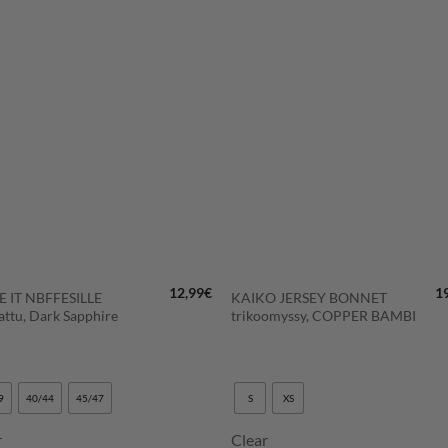
LISÄÄ
LISÄÄ
SUOSIKKEIHIN
SUOSIKKEIHI
+
12,99
€
1
 IT NBFFESILLE
KAIKO JERSEY BONNET
hattu, Dark Sapphire
trikoomyssy, COPPER BAMBI
9
40/44
45/47
S
XS
r
Clear