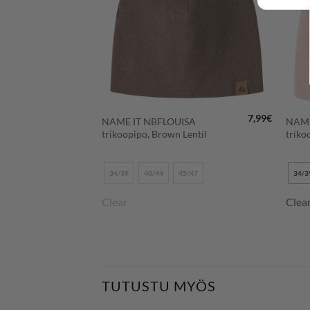
+
+
8,99
€
7,99
€
X
NAME IT NBFLOUISA
NAME
tone
trikoopipo, Brown Lentil
triko
1/52
34/39
40/44
45/47
34/3
Clear
Clea
TUTUSTU MYÖS