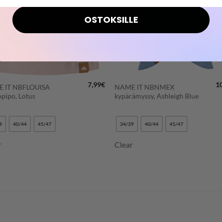
OSTOKSILLE
+
7,99
€
1
 IT NBFLOUISA
NAME IT NBNMEX
opipo, Lotus
kypärämyssy, Ashleigh Blue
9
40/44
45/47
34/39
40/44
45/47
r
Clear