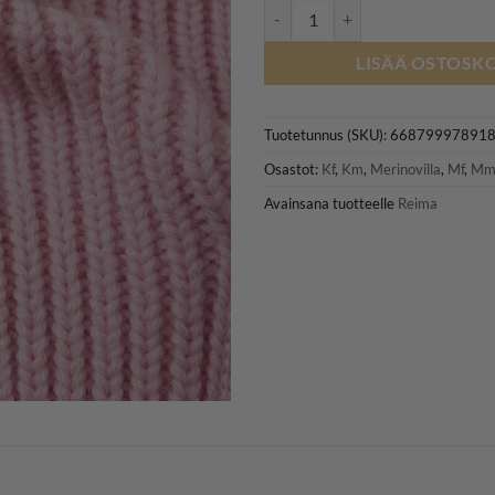
REIMA 5300288A SOLMU merinovi
LISÄÄ OSTOSKO
Tuotetunnus (SKU):
66879997891
Osastot:
Kf
,
Km
,
Merinovilla
,
Mf
,
M
Avainsana tuotteelle
Reima