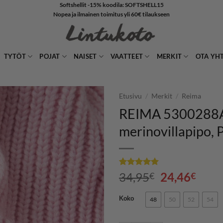
Softshellit -15% koodila: SOFTSHELL15
Nopea ja ilmainen toimitus yli 60€ tilaukseen
TYTÖT
POJAT
NAISET
VAATTEET
MERKIT
OTA YH
Etusivu
/
Merkit
/
Reima
REIMA 5300288
LISÄÄ
merinovillapipo, 
SUOSIKKEIHIN
Arvio
1
5
Alkuperäin
Nyky
34,95
24,46
€
€
5:stä
hinta
hint
perustuen
asiakkaan
oli:
on:
Koko
48
50
52
54
arvotukseen.
34,95€.
24,4