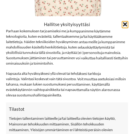
Hallitse yksityisyyttäsi
Parhaan kokemuksen tarjoamiseksi me ja kumppanimme käytämme
teknologioita, kuten evästeitä, tallentaaksemme ja/tai käyttääksemme
laitetietoja. Näiden tekniikoiden hyväksyminen antaa meille ja kumppanimme
mahdollisuuden käsitellä henkilötietoja, kuten selauskäyttäytymistä tai
yksilöllisiä tunnuksia tällä sivustolla, ja näyttää (ei-)personoituja mainoksia.
Suostumuksen jättäminen tai peruuttaminen voi vaikuttaa haitallisesti tiettyihin
ominaisuuksiin ja toimintoihin.
Napsauta alta hyväksyäksesi yllä olevat tai tehdäksesi tarkkoja
Etusivu
/
Asusteet
/
Laukut
valintoja. Valintasi koskevat vain tätä sivustoa. Voit muuttaa asetuksiasi milloin
tahansa, mukaan lukien suostumuksesi peruuttaminen, käyttämällä
ROCKAHULA Wildflower Reppu
evästekäytännön vaihtopainikkeita tai napsauttamalla näytön alareunassa
olevaa suostumushallintapainiketta.
29,99
€
29,99
€
Tilastot
Vain 1 varastossa
Tietojen tallentaminen laitteelle ja/tai laitteella olevien tietojen käyttö,
Mainonnan tehokkuuden mittaaminen, Sisällön tehokkuuden
LISÄÄ OSTOSKORIIN
mittaaminen, Yleisöjen ymmärtäminen eri lähteistä peräisin olevien