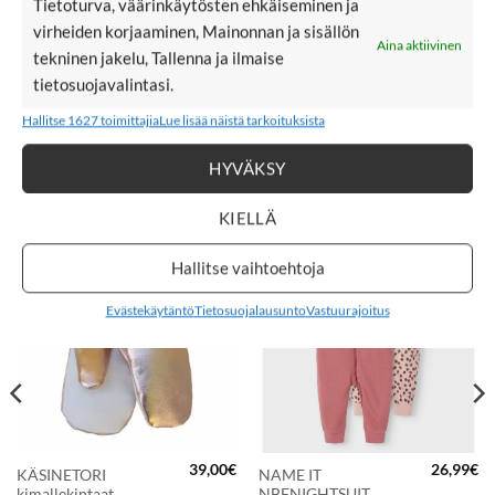
Tietoturva, väärinkäytösten ehkäiseminen ja
Repun mitat: 30 cm x 24,5 cm x 9 cm.
virheiden korjaaminen, Mainonnan ja sisällön
Aina aktiivinen
tekninen jakelu, Tallenna ja ilmaise
Block
"Laukut"
not found
tietosuojavalintasi.
Hallitse 1627 toimittajia
Lue lisää näistä tarkoituksista
HYVÄKSY
TUTUSTU MYÖS
KIELLÄ
Hallitse vaihtoehtoja
LISÄÄ
LISÄÄ
SUOSIKKEIHIN
SUOSIKKEIHIN
Evästekäytäntö
Tietosuojalausunto
Vastuurajoitus
39,00
€
26,99
€
KÄSINETORI
NAME IT
kimallekintaat,
NBFNIGHTSUIT