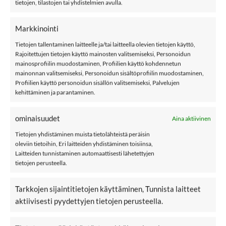
tietojen, tilastojen tai yhdistelmien avulla.
Tuotetunnus (SKU):
668799979890
Markkinointi
Osastot:
Kf
,
Laukut
,
Mf
,
Rockahula
Tietojen tallentaminen laitteelle ja/tai laitteella olevien tietojen käyttö,
Rajoitettujen tietojen käyttö mainosten valitsemiseksi, Personoidun
mainosprofiilin muodostaminen, Profiilien käyttö kohdennetun
mainonnan valitsemiseksi, Personoidun sisältöprofiilin muodostaminen,
Profiilien käyttö personoidun sisällön valitsemiseksi, Palvelujen
kehittäminen ja parantaminen.
KUVAUS
ominaisuudet
Aina aktiivinen
LISÄTIEDOT
Tietojen yhdistäminen muista tietolähteistä peräisin
ARVIOT (0)
oleviin tietoihin, Eri laitteiden yhdistäminen toisiinsa,
Laitteiden tunnistaminen automaattisesti lähetettyjen
Rockahula Wildflower Reppu
tietojen perusteella.
Rockahulan ihana Wildflower-aiheinen reppu. Vetoketju
kiinnitys ja pikku tasku, jossa myös vetoketju. Tikkikangas,
Tarkkojen sijaintitietojen käyttäminen, Tunnista laitteet
jossa pehmustetta sisällä. Repussa säädettävät hihnat,
aktiivisesti pyydettyjen tietojen perusteella.
hihnat pehmustetut.