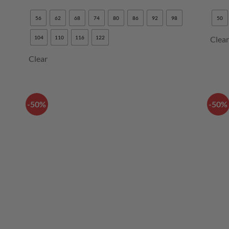
56
62
68
74
80
86
92
98
50
104
110
116
122
Clea
Clear
-50%
-50%
LISÄÄ
IN
SUOSIKKEIHIN