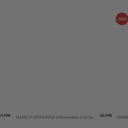
-50%
LISÄÄ
IN
SUOSIKKEIHIN
+
+
24,99
€
26,99
€
NAME IT NMFKAYLA trikoomekko, Calcite
NAME