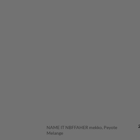
LISÄÄ
SUOSIKKEIH
+
NAME IT NBFFAHER mekko, Peyote
Melange