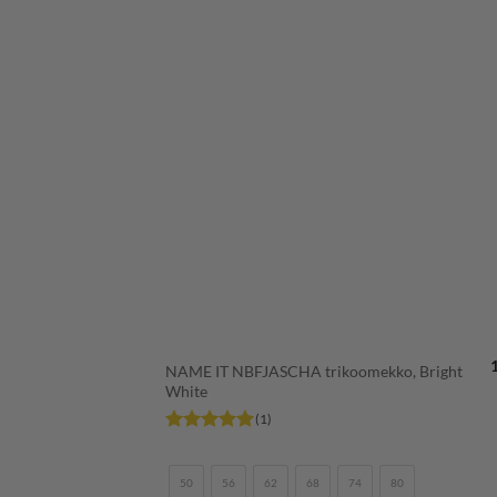
SUOSIKKEIH
+
NAME IT NBFJASCHA trikoomekko, Bright
White
(1)
Arvostelu
tuotteesta:
5
/ 5
50
56
62
68
74
80