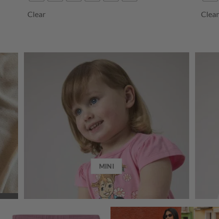
Clear
Clea
MINI