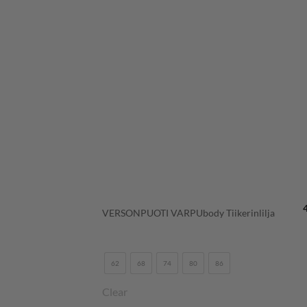
+
VERSONPUOTI VARPUbody Tiikerinlilja
62
68
74
80
86
Clear