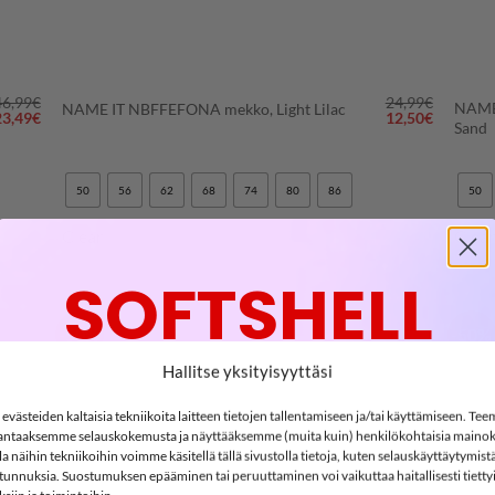
+
+
46,99
€
24,99
€
NAME
NAME IT NBFFEFONA mekko, Light Lilac
lkuperäinen
Nykyinen
Alkuperäinen
Nykyine
23,49
€
12,50
€
Sand
inta
hinta
hinta
hinta
li:
on:
oli:
on:
6,99€.
23,49€.
24,99€.
12,50€.
50
56
62
68
74
80
86
50
Clear
Clea
SOFTSHELL
-50%
-50%
LISÄÄ
-15%
IN
SUOSIKKEIHIN
Hallitse yksityisyyttäsi
västeiden kaltaisia tekniikoita laitteen tietojen tallentamiseen ja/tai käyttämiseen. Te
ntaaksemme selauskokemusta ja näyttääksemme (muita kuin) henkilökohtaisia mainok
SOFTSHELL15
 näihin tekniikoihin voimme käsitellä tällä sivustolla tietoja, kuten selauskäyttäytymistä
15% ALENNUS KOODILLA:
ä tunnuksia. Suostumuksen epääminen tai peruuttaminen voi vaikuttaa haitallisesti tietty