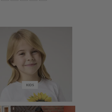
r
KIDS