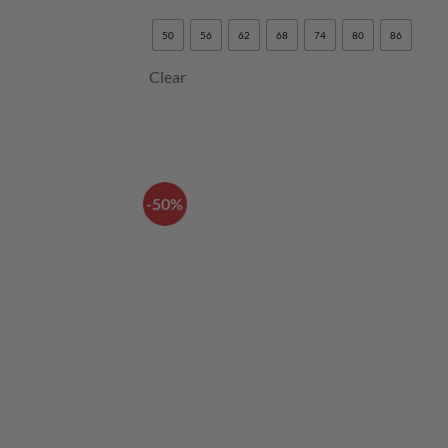
50
56
62
68
74
80
86
Clear
-50%
LISÄÄ
SUOSIKKEIH