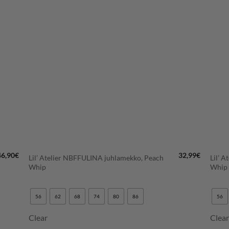
+
+
46,90
€
32,99
€
Lil’ Atelier NBFFULINA juhlamekko, Peach
Lil’ 
Whip
Whip
56
62
68
74
80
86
56
Clear
Clea