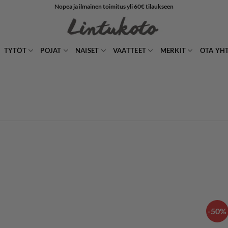
Nopea ja ilmainen toimitus yli 60€ tilaukseen
TYTÖT
POJAT
NAISET
VAATTEET
MERKIT
OTA YH
-50%
LISÄÄ
IN
SUOSIKKEIHIN