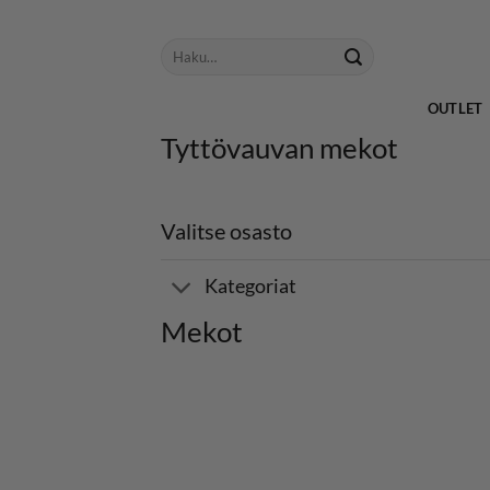
Skip
to
Etsi:
content
OUTLET
Tyttövauvan mekot
Valitse osasto
Kategoriat
Mekot
LISÄÄ
SUOSIKKEIH