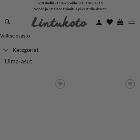
Skip
Softshellit -15% koodila: SOFTSHELL15
Nopea ja ilmainen toimitus yli 60€ tilaukseen
to
content
Valitse osasto
Kategoriat
Uima-asut
LISÄÄ
LISÄÄ
SUOSIKKEIHIN
SUOSIKKEIHIN