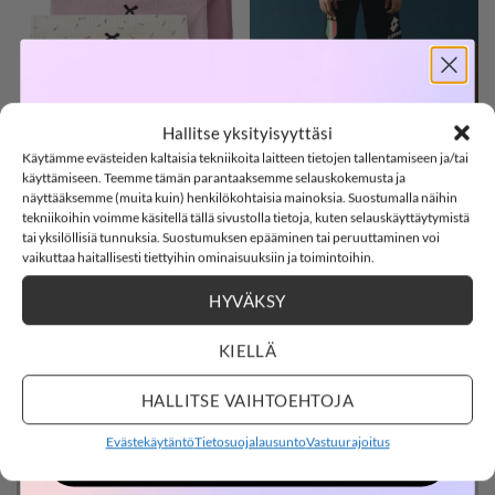
SOFTSHELL
Hallitse yksityisyyttäsi
ALUSASUT
HOUSUT
Käytämme evästeiden kaltaisia tekniikoita laitteen tietojen tallentamiseen ja/tai
-15%
käyttämiseen. Teemme tämän parantaaksemme selauskokemusta ja
näyttääksemme (muita kuin) henkilökohtaisia mainoksia. Suostumalla näihin
tekniikoihin voimme käsitellä tällä sivustolla tietoja, kuten selauskäyttäytymistä
tai yksilöllisiä tunnuksia. Suostumuksen epääminen tai peruuttaminen voi
SOFTSHELL15
15% ALENNUS KOODILLA:
vaikuttaa haitallisesti tiettyihin ominaisuuksiin ja toimintoihin.
HYVÄKSY
2
11
:
30
Countdown ends in:
:
48
02
11
:
30
:
48
KIELLÄ
COLLEGEHOUSUT
FARKUT
days
hours
minutes
seconds
HALLITSE VAIHTOEHTOJA
Evästekäytäntö
Tietosuojalausunto
Vastuurajoitus
OSTOKSILLE