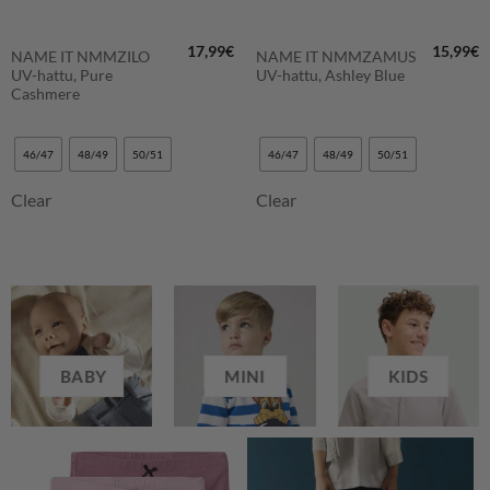
17,99
€
15,99
€
NAME IT NMMZILO
NAME IT NMMZAMUS
UV-hattu, Pure
UV-hattu, Ashley Blue
Cashmere
46/47
48/49
50/51
46/47
48/49
50/51
Clear
Clear
BABY
MINI
KIDS