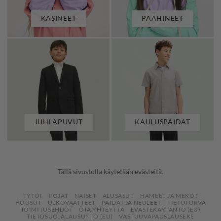
KÄSINEET
PÄÄHINEET
JUHLAPUVUT
KAULUSPAIDAT
Tällä sivustolla käytetään evästeitä.
TYTÖT
POJAT
NAISET
ALUSASUT
HAMEET JA MEKOT
HOUSUT
ULKOVAATTEET
PAIDAT JA NEULEET
TIETOTURVA
TOIMITUSEHDOT
OTA YHTEYTTÄ
EVÄSTEKÄYTÄNTÖ (EU)
TIETOSUOJALAUSUNTO (EU)
VASTUUVAPAUSLAUSEKE