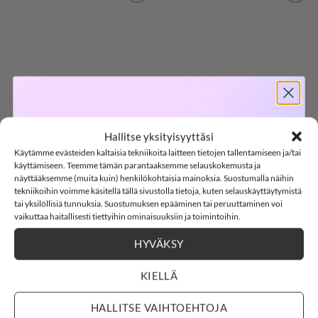
LISÄÄ
LISÄÄ
SUOSIKKEIHIN
SUOSIKKEIHIN
SOFTSHELL
Hallitse yksityisyyttäsi
20,99
€
22,99
€
NAME IT NKFRUTH
NAME IT NKFRUTH
Käytämme evästeiden kaltaisia tekniikoita laitteen tietojen tallentamiseen ja/tai
-15%
pyjamahousut,
pyjamapaita, Corsage
käyttämiseen. Teemme tämän parantaaksemme selauskokemusta ja
Corsage/Bright White
näyttääksemme (muita kuin) henkilökohtaisia mainoksia. Suostumalla näihin
tekniikoihin voimme käsitellä tällä sivustolla tietoja, kuten selauskäyttäytymistä
tai yksilöllisiä tunnuksia. Suostumuksen epääminen tai peruuttaminen voi
SOFTSHELL15
15% ALENNUS KOODILLA:
vaikuttaa haitallisesti tiettyihin ominaisuuksiin ja toimintoihin.
116
122
128
134
140
116
122/128
134/140
HYVÄKSY
2
15
:
Countdown ends in:
32
:
13
146
152
158
164
146/152
158/164
02
15
:
32
:
13
Clear
Clear
KIELLÄ
days
hours
minutes
seconds
HALLITSE VAIHTOEHTOJA