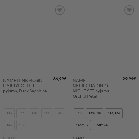
LISÄÄ
LISÄÄ
SUOSIKKEIHIN
SUOSIKKEIHIN
36,99
€
29,99
€
NAME IT NKMOSIN
NAME IT
HARRYPOTTER
NKFRICHADINIO
pyjama, Dark Sapphire
NIGHT SET pyjama,
Orchid Petal
116
122
128
134
140
116
122/128
134/140
146
152
146/152
158/164
Clear
Clear