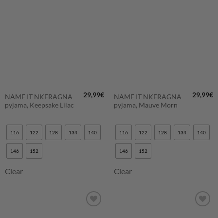
LISÄÄ
LISÄÄ
SUOSIKKEIHIN
SUOSIKKEIHIN
29,99
€
29,99
€
NAME IT NKFRAGNA
NAME IT NKFRAGNA
pyjama, Keepsake Lilac
pyjama, Mauve Morn
116
122
128
134
140
116
122
128
134
140
146
152
146
152
Clear
Clear
LISÄÄ
LISÄÄ