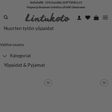
Skip
Softshellit -15% koodila: SOFTSHELL15
Nopea ja ilmainen toimitus yli 60€ tilaukseen
to
content
Nuorten tytön yöpaidat
Valitse osasto
Kategoriat
Yöpaidat & Pyjamat
LISÄÄ
LISÄÄ
SUOSIKKEIHIN
SUOSIKKEIHIN