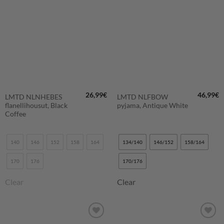
LISÄÄ
LISÄÄ
SUOSIKKEIHIN
SUOSIKKEIHIN
26,99
€
46,99
€
LMTD NLNHEBES
LMTD NLFBOW
flanellihousut, Black
pyjama, Antique White
Coffee
140
146
152
158
164
134/140
146/152
158/164
170
176
170/176
Clear
Clear