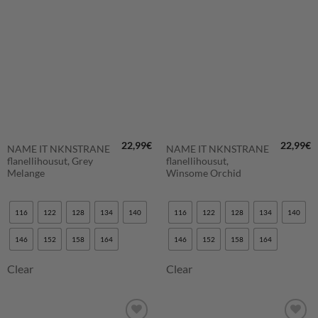
LISÄÄ
LISÄÄ
SUOSIKKEIHIN
SUOSIKKEIHIN
22,99
€
22,99
€
NAME IT NKNSTRANE
NAME IT NKNSTRANE
flanellihousut, Grey
flanellihousut,
Melange
Winsome Orchid
116
122
128
134
140
116
122
128
134
140
146
152
158
164
146
152
158
164
Clear
Clear