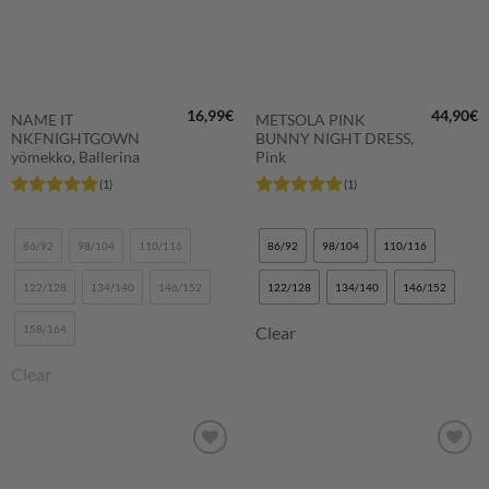
16,99
€
44,90
€
NAME IT
METSOLA PINK
NKFNIGHTGOWN
BUNNY NIGHT DRESS,
yömekko, Ballerina
Pink
(1)
(1)
Arvostelu
Arvostelu
tuotteesta:
5
tuotteesta:
5
/ 5
/ 5
86/92
98/104
110/116
86/92
98/104
110/116
122/128
134/140
146/152
122/128
134/140
146/152
158/164
Clear
Clear
LISÄÄ
LISÄÄ