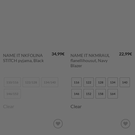
SUOSIKKEIHIN
SUOSIKKEIHIN
34,99
€
22,99
€
NAME IT NKFOLINA
NAME IT NKMRAUL
STITCH pyjama, Black
flanellihousut, Navy
Blazer
110/116
122/128
134/140
116
122
128
134
140
146/152
146
152
158
164
Clear
Clear
LISÄÄ
LISÄÄ