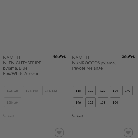
SUOSIKKEIHIN
SUOSIKKEIHIN
46,99
€
36,99
€
NAME IT
NAME IT
NLFNIGHTYSTRIPE
NKNROCCOS pyjama,
pyjama, Blue
Peyote Melange
Fog/White Alyssum
122/128
134/140
146/152
116
122
128
134
140
158/164
146
152
158
164
Clear
Clear