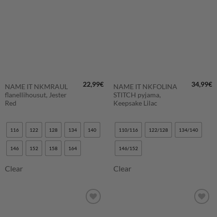
SUOSIKKEIHIN
SUOSIKKEIHIN
22,99
€
34,99
€
NAME IT NKMRAUL
NAME IT NKFOLINA
flanellihousut, Jester
STITCH pyjama,
Red
Keepsake Lilac
116
122
128
134
140
110/116
122/128
134/140
146
152
158
164
146/152
Clear
Clear
LISÄÄ
LISÄÄ