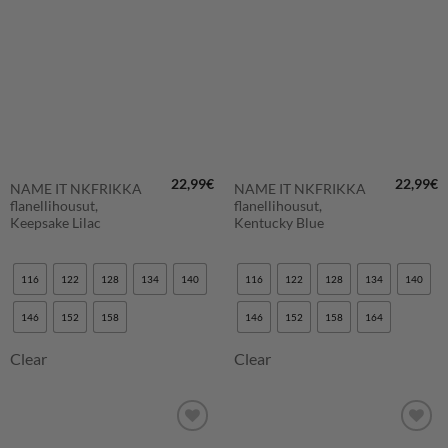
SUOSIKKEIHIN
SUOSIKKEIHIN
22,99
€
22,99
€
NAME IT NKFRIKKA
NAME IT NKFRIKKA
flanellihousut,
flanellihousut,
Keepsake Lilac
Kentucky Blue
116
122
128
134
140
116
122
128
134
140
146
152
158
146
152
158
164
Clear
Clear