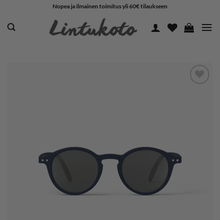
Skip
Nopea ja ilmainen toimitus yli 60€ tilaukseen
to
content
LISÄÄ
SUOSIKKEIHIN