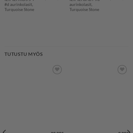
#d aurinkolasit,
aurinkolasit,
Turquoise Stone
Turquoise Stone
TUTUSTU MYÖS
LISÄÄ
LISÄÄ
SUOSIKKEIHIN
SUOSIKKEIHIN