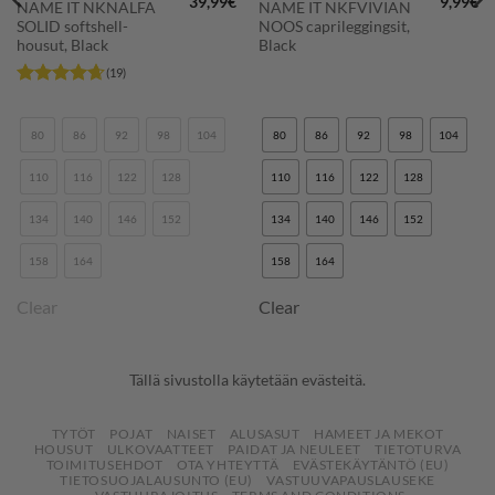
39,99
€
9,99
€
NAME IT NKNALFA
NAME IT NKFVIVIAN
SOLID softshell-
NOOS caprileggingsit,
housut, Black
Black
(19)
Arvostelu
tuotteesta:
4.63
/ 5
80
86
92
98
104
80
86
92
98
104
110
116
122
128
110
116
122
128
134
140
146
152
134
140
146
152
158
164
158
164
Clear
Clear
Tällä sivustolla käytetään evästeitä.
TYTÖT
POJAT
NAISET
ALUSASUT
HAMEET JA MEKOT
HOUSUT
ULKOVAATTEET
PAIDAT JA NEULEET
TIETOTURVA
TOIMITUSEHDOT
OTA YHTEYTTÄ
EVÄSTEKÄYTÄNTÖ (EU)
TIETOSUOJALAUSUNTO (EU)
VASTUUVAPAUSLAUSEKE