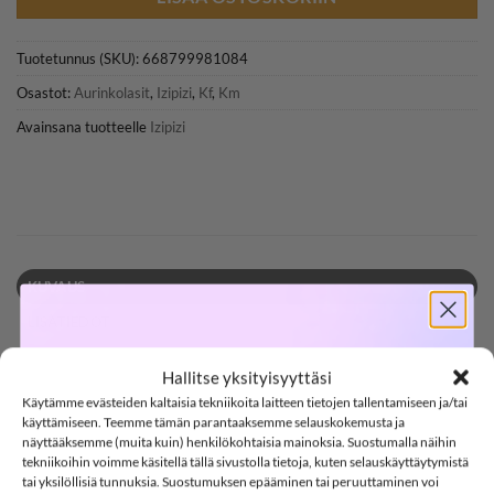
Tuotetunnus (SKU):
668799981084
Osastot:
Aurinkolasit
,
Izipizi
,
Kf
,
Km
Avainsana tuotteelle
Izipizi
KUVAUS
LISÄTIEDOT
SOFTSHELL
ARVIOT (0)
Hallitse yksityisyyttäsi
IZIPIZI JUNIOR #d aurinkolasit, Navy Blue
Käytämme evästeiden kaltaisia tekniikoita laitteen tietojen tallentamiseen ja/tai
-15%
käyttämiseen. Teemme tämän parantaaksemme selauskokemusta ja
IZIPIZIN aurinkolasit 7-11 vuotiaille lapsille (päänympärys
näyttääksemme (muita kuin) henkilökohtaisia mainoksia. Suostumalla näihin
tekniikoihin voimme käsitellä tällä sivustolla tietoja, kuten selauskäyttäytymistä
noin 52-55cm). Aurinkolasit suojaavat silmiä kaikissa
tai yksilöllisiä tunnuksia. Suostumuksen epääminen tai peruuttaminen voi