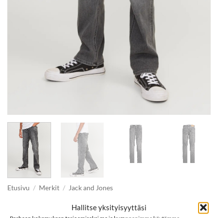
Etusivu
/
Merkit
/
Jack and Jones
JACK & JONES JJICLARK 349 farkut, Grey
Hallitse yksityisyyttäsi
Denim