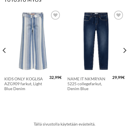
LISÄÄ
LISÄÄ
SUOSIKKEIHIN
SUOSIKKEIHIN
32,99
€
29,99
€
KIDS ONLY KOGLISA
NAME IT NKMRYAN
AZG909 farkut, Light
5225 collegefarkut,
Blue Denim
Denim Blue
Tällä sivustolla käytetään evästeitä.