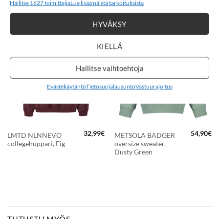
Hallitse 1627 toimittajia
Lue lisää näistä tarkoituksista
Jack & Jones
HYVÄKSY
KIELLÄ
New
LISÄÄ
LISÄÄ
SUOSIKKEIHIN
SUOSIKKEIHIN
Hallitse vaihtoehtoja
Evästekäytäntö
Tietosuojalausunto
Vastuurajoitus
32,99
€
54,90
€
LMTD NLNNEVO
METSOLA BADGER
collegehuppari, Fig
oversize sweater,
Dusty Green
TUTUSTU MYÖS