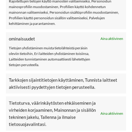
Rajoitettujen tietojen käyttö mainosten valitsemiseksi, Personoidun
mainosprofiilin muodostaminen, Profiilien käyttö kohdennetun
KUVAUS
mainonnan valitsemiseksi, Personoidun sisältöprofiilin muodostaminen,
Profiilien käyttö personoidun sisällön valitsemiseksi, Palvelujen
LISÄTIEDOT
kehittäminen ja parantaminen.
ARVIOT (0)
ominaisuudet
Aina aktiivinen
JACK & JONES JJICLARK 349 farkut, Grey Denim
Tietojen yhdistäminen muista tietolähteistä peräisin
Jack & Jones JJICLARK 349 tyylikkäät suora lahkeiset farkut,
oleviin tietoihin, Eri laitteiden yhdistäminen toisiinsa,
jossa nappi ja vetoketjukiinnitys. Vyötäröllä vyölenkit ja
Laitteiden tunnistaminen automaattisesti lähetettyjen
tietojen perusteella.
sisäpuolella kuminauhakiristys. Edessä ja takana taskut.
Farkuissa kivipesty pinta. Materiaali pehmeää ja erittäin
Tarkkojen sijaintitietojen käyttäminen, Tunnista laitteet
joustavaa.
aktiivisesti pyydettyjen tietojen perusteella.
Ominaisuuksia:
Tietoturva, väärinkäytösten ehkäiseminen ja
Materiaali:
76% puuvillaa ja 22% polyesteriä
virheiden korjaaminen, Mainonnan ja sisällön
Aina aktiivinen
tekninen jakelu, Tallenna ja ilmaise
Pesu:
40 asteinen konepesu
tietosuojavalintasi.
Väri:
Grey Denim