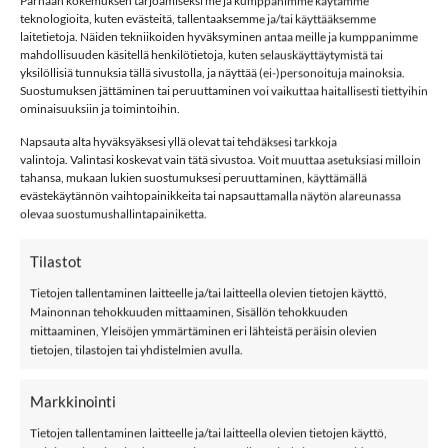
Parhaan kokemuksen tarjoamiseksi me ja kumppanimme käytämme
teknologioita, kuten evästeitä, tallentaaksemme ja/tai käyttääksemme
laitetietoja. Näiden tekniikoiden hyväksyminen antaa meille ja kumppanimme
34,99
€
mahdollisuuden käsitellä henkilötietoja, kuten selauskäyttäytymistä tai
yksilöllisiä tunnuksia tällä sivustolla, ja näyttää (ei-)personoituja mainoksia.
Suostumuksen jättäminen tai peruuttaminen voi vaikuttaa haitallisesti tiettyihin
ominaisuuksiin ja toimintoihin.
Koko
Napsauta alta hyväksyäksesi yllä olevat tai tehdäksesi tarkkoja
valintoja. Valintasi koskevat vain tätä sivustoa. Voit muuttaa asetuksiasi milloin
JACK & JONES JJICLARK 349 farkut, Grey Denim määrä
tahansa, mukaan lukien suostumuksesi peruuttaminen, käyttämällä
evästekäytännön vaihtopainikkeita tai napsauttamalla näytön alareunassa
LISÄÄ OSTOSKORIIN
olevaa suostumushallintapainiketta.
Tilastot
Tuotetunnus (SKU):
668799980515
Tietojen tallentaminen laitteelle ja/tai laitteella olevien tietojen käyttö,
Osastot:
Farkut
,
Jack and Jones
,
Km
Mainonnan tehokkuuden mittaaminen, Sisällön tehokkuuden
mittaaminen, Yleisöjen ymmärtäminen eri lähteistä peräisin olevien
Avainsana tuotteelle
Jack And Jones
tietojen, tilastojen tai yhdistelmien avulla.
Markkinointi
Tietojen tallentaminen laitteelle ja/tai laitteella olevien tietojen käyttö,