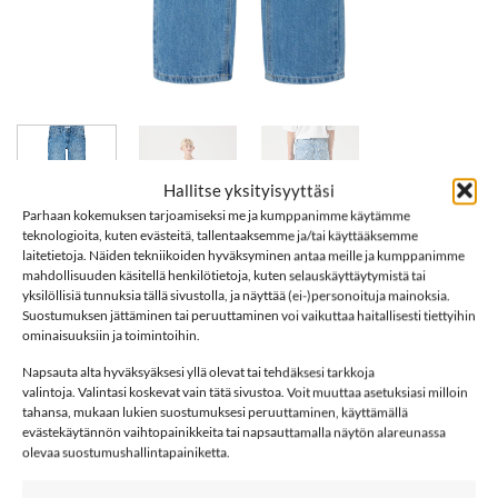
Hallitse yksityisyyttäsi
Parhaan kokemuksen tarjoamiseksi me ja kumppanimme käytämme
teknologioita, kuten evästeitä, tallentaaksemme ja/tai käyttääksemme
laitetietoja. Näiden tekniikoiden hyväksyminen antaa meille ja kumppanimme
Etusivu
/
Merkit
/
name it
mahdollisuuden käsitellä henkilötietoja, kuten selauskäyttäytymistä tai
yksilöllisiä tunnuksia tällä sivustolla, ja näyttää (ei-)personoituja mainoksia.
NAME IT NKMRYAN 5950 farkut, Light
Suostumuksen jättäminen tai peruuttaminen voi vaikuttaa haitallisesti tiettyihin
ominaisuuksiin ja toimintoihin.
Blue Denim
Napsauta alta hyväksyäksesi yllä olevat tai tehdäksesi tarkkoja
valintoja. Valintasi koskevat vain tätä sivustoa. Voit muuttaa asetuksiasi milloin
26,99
€
tahansa, mukaan lukien suostumuksesi peruuttaminen, käyttämällä
evästekäytännön vaihtopainikkeita tai napsauttamalla näytön alareunassa
olevaa suostumushallintapainiketta.
Koko