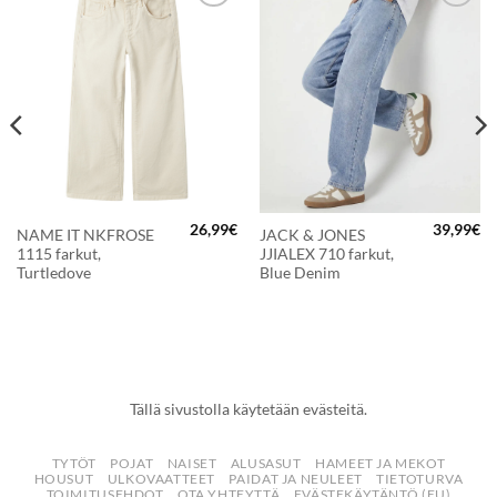
LISÄÄ
LISÄÄ
SUOSIKKEIHIN
SUOSIKKEIHIN
26,99
€
39,99
€
NAME IT NKFROSE
JACK & JONES
1115 farkut,
JJIALEX 710 farkut,
Turtledove
Blue Denim
Tällä sivustolla käytetään evästeitä.
TYTÖT
POJAT
NAISET
ALUSASUT
HAMEET JA MEKOT
HOUSUT
ULKOVAATTEET
PAIDAT JA NEULEET
TIETOTURVA
TOIMITUSEHDOT
OTA YHTEYTTÄ
EVÄSTEKÄYTÄNTÖ (EU)