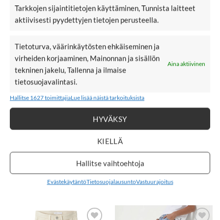
name it NKMRYAN 5950 farkut, Light Blue Denim
Tarkkojen sijaintitietojen käyttäminen, Tunnista laitteet
name it NKMRYAN 5950 on tyylikkäät farkut, jotka
aktiivisesti pyydettyjen tietojen perusteella.
malliltaan suorat. Kuminauhasäätö vyötäröllä.
Nepparikiinnitys ja vetoketju. Edessä ja takana taskut.
Tietoturva, väärinkäytösten ehkäiseminen ja
virheiden korjaaminen, Mainonnan ja sisällön
Aina aktiivinen
Materiaali: 100% puuvillaa vuori: 52% polyesteriä ja 48%
tekninen jakelu, Tallenna ja ilmaise
puuvillaa
tietosuojavalintasi.
Väri: Light Blue Denim
Hallitse 1627 toimittajia
Lue lisää näistä tarkoituksista
Hoito: 40°C konepesu
HYVÄKSY
name it
KIELLÄ
Kokotaulukko
Hallitse vaihtoehtoja
Evästekäytäntö
Tietosuojalausunto
Vastuurajoitus
TUTUSTU MYÖS