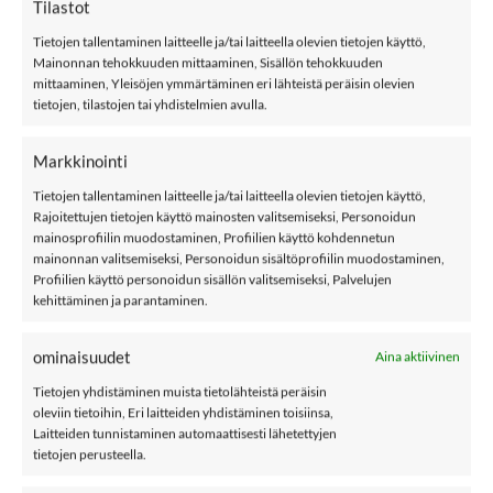
Tilastot
NAME IT NKMRYAN 5950 farkut, Light Blue Denim määrä
Tietojen tallentaminen laitteelle ja/tai laitteella olevien tietojen käyttö,
Mainonnan tehokkuuden mittaaminen, Sisällön tehokkuuden
LISÄÄ OSTOSKORIIN
mittaaminen, Yleisöjen ymmärtäminen eri lähteistä peräisin olevien
tietojen, tilastojen tai yhdistelmien avulla.
Tuotetunnus (SKU):
668799979547
Markkinointi
Osastot:
Bts
,
Farkut
,
Km
,
name it
Tietojen tallentaminen laitteelle ja/tai laitteella olevien tietojen käyttö,
Rajoitettujen tietojen käyttö mainosten valitsemiseksi, Personoidun
Avainsana tuotteelle
Name It
mainosprofiilin muodostaminen, Profiilien käyttö kohdennetun
mainonnan valitsemiseksi, Personoidun sisältöprofiilin muodostaminen,
Profiilien käyttö personoidun sisällön valitsemiseksi, Palvelujen
kehittäminen ja parantaminen.
ominaisuudet
Aina aktiivinen
KUVAUS
Tietojen yhdistäminen muista tietolähteistä peräisin
oleviin tietoihin, Eri laitteiden yhdistäminen toisiinsa,
LISÄTIEDOT
Laitteiden tunnistaminen automaattisesti lähetettyjen
ARVIOT (0)
tietojen perusteella.