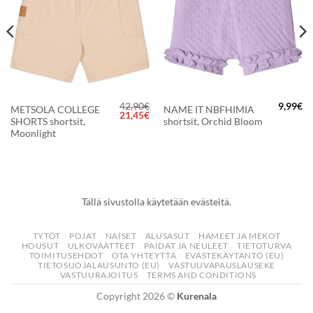
42,90
€
9,99
€
METSOLA COLLEGE
NAME IT NBFHIMIA
Alkuperäinen
Nykyinen
21,45
€
SHORTS shortsit,
shortsit, Orchid Bloom
hinta
hinta
oli:
on:
Moonlight
42,90€.
21,45€.
Tällä sivustolla käytetään evästeitä.
TYTÖT
POJAT
NAISET
ALUSASUT
HAMEET JA MEKOT
HOUSUT
ULKOVAATTEET
PAIDAT JA NEULEET
TIETOTURVA
TOIMITUSEHDOT
OTA YHTEYTTÄ
EVÄSTEKÄYTÄNTÖ (EU)
TIETOSUOJALAUSUNTO (EU)
VASTUUVAPAUSLAUSEKE
VASTUURAJOITUS
TERMS AND CONDITIONS
Copyright 2026 ©
Kurenala