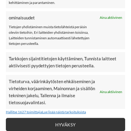
kehittäminen ja parantaminen.
26,99
€
24,99
€
NAME IT NKFROSE
NAME IT NKMRYAN
Alkuperäinen
Nykyinen
13,50
€
ominaisuudet
Aina aktiivinen
1115 farkkushortsit,
6300 farkkushortsit,
hinta
hinta
oli:
on:
Bright White
Vintage Light
Tietojen yhdistäminen muista tietolähteistä peräisin
26,99€.
13,50€.
oleviin tietoihin, Eri laitteiden yhdistäminen toisiinsa,
Laitteiden tunnistaminen automaattisesti lähetettyjen
tietojen perusteella.
Tarkkojen sijaintitietojen käyttäminen, Tunnista laitteet
-50%
LISÄÄ
LISÄÄ
aktiivisesti pyydettyjen tietojen perusteella.
SUOSIKKEIHIN
SUOSIKKEIHIN
Tietoturva, väärinkäytösten ehkäiseminen ja
virheiden korjaaminen, Mainonnan ja sisällön
Aina aktiivinen
tekninen jakelu, Tallenna ja ilmaise
tietosuojavalintasi.
24,99
€
19,99
€
NAME IT NKMRYAN
NAME IT NMFJILLIAN
Hallitse 1627 toimittajia
Lue lisää näistä tarkoituksista
Alkuper
Ny
9,99
€
6300 farkkushortsit,
collegeshortsit,
hinta
hi
oli:
on
Vintage Light
Ballerina
19,99€.
9,
HYVÄKSY