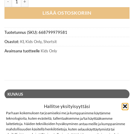
LISÄÄ OSTOSKORIIN
Tuotetunnus (SKU):
668799979581
Osastot:
Kf
,
Kids Only
,
Shortsit
Avainsana tuotteelle
Kids Only
KUVAUS
LISÄTIEDOT
Hallitse yksityisyyttäsi
Parhaan kokemuksen tarjoamiseksi me ja kumppanimme käytämme
ARVIOT (0)
teknologioita, kuten evästeitä, tallentaaksemme ja/tai käyttääksemme
laitetietoja. Näiden tekniikoiden hyväksyminen antaa meille ja kumppanimme
KIDS ONLY KOGLOVE bikershortsit, Black
mahdollisuuden käsitellä henkilötietoja, kuten selauskäyttäytymistä tai