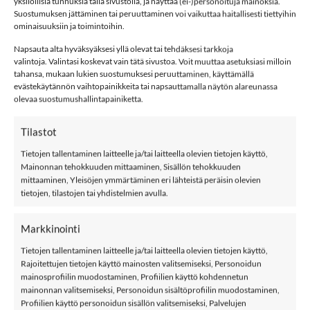
yksilöllisiä tunnuksia tällä sivustolla, ja näyttää (ei-)personoituja mainoksia.
KIDS ONLY KOGLOVE on ihanat puuvillatrikoiset
Suostumuksen jättäminen tai peruuttaminen voi vaikuttaa haitallisesti tiettyihin
pyöräilyshortsit. Shortsit yksiväriset mustat. Vyötäröllä
ominaisuuksiin ja toimintoihin.
kuminauha.
Napsauta alta hyväksyäksesi yllä olevat tai tehdäksesi tarkkoja
valintoja. Valintasi koskevat vain tätä sivustoa. Voit muuttaa asetuksiasi milloin
Materiaali: 95% puuvillaa, 5% elastaania
tahansa, mukaan lukien suostumuksesi peruuttaminen, käyttämällä
evästekäytännön vaihtopainikkeita tai napsauttamalla näytön alareunassa
Väri: Black
olevaa suostumushallintapainiketta.
Hoito: 40 °C konepesu
Tilastot
Katso
leggingsit
Tietojen tallentaminen laitteelle ja/tai laitteella olevien tietojen käyttö,
Mainonnan tehokkuuden mittaaminen, Sisällön tehokkuuden
Lisää shortseja
mittaaminen, Yleisöjen ymmärtäminen eri lähteistä peräisin olevien
tietojen, tilastojen tai yhdistelmien avulla.
-50%
Markkinointi
LISÄÄ
LISÄÄ
SUOSIKKEIHIN
SUOSIKKEIHIN
Tietojen tallentaminen laitteelle ja/tai laitteella olevien tietojen käyttö,
Rajoitettujen tietojen käyttö mainosten valitsemiseksi, Personoidun
mainosprofiilin muodostaminen, Profiilien käyttö kohdennetun
mainonnan valitsemiseksi, Personoidun sisältöprofiilin muodostaminen,
Profiilien käyttö personoidun sisällön valitsemiseksi, Palvelujen