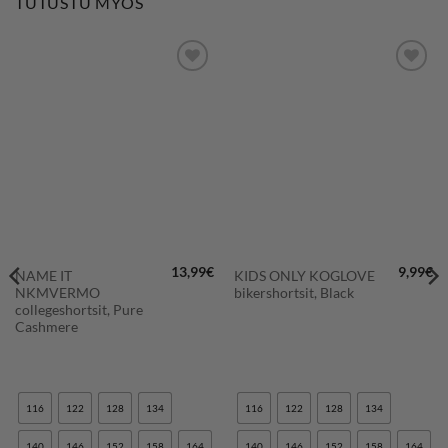
TUTUSTU MYÖS
LISÄÄ
LISÄÄ
SUOSIKKEIHIN
SUOSIKKEIHIN
13,99
€
9,99
€
NAME IT
KIDS ONLY KOGLOVE
NKMVERMO
bikershortsit, Black
collegeshortsit, Pure
Cashmere
116
122
128
134
116
122
128
134
140
146
152
158
164
140
146
152
158
164