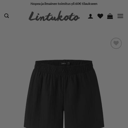
Skip
Nopea ja ilmainen toimitus yli 60€ tilaukseen
to
content
LISÄÄ
SUOSIKKEIHIN