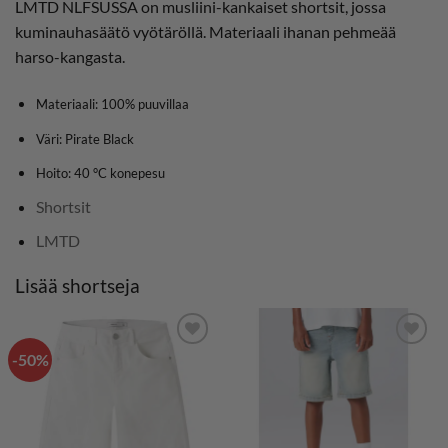
LMTD NLFSUSSA on musliini-kankaiset shortsit, jossa
kuminauhasäätö vyötäröllä. Materiaali ihanan pehmeää
harso-kangasta.
Materiaali: 100% puuvillaa
Väri: Pirate Black
Hoito: 40 °C konepesu
Shortsit
LMTD
Lisää shortseja
-50%
LISÄÄ
LISÄÄ
SUOSIKKEIHIN
SUOSIKKEIHIN