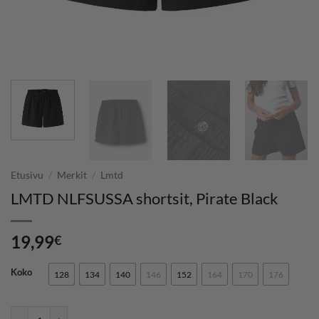
Etusivu
/
Merkit
/
Lmtd
LMTD NLFSUSSA shortsit, Pirate Black
19,99
€
Koko
128
134
140
146
152
164
170
176
LMTD NLFSUSSA shortsit, Pirate Black määrä