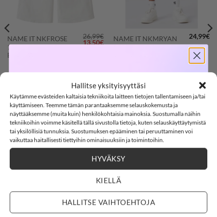
26,99
€
24,99
€
NAME IT NKFROSE
NAME IT NKMRYAN
Alkuperäinen
Nykyinen
13,50
€
1115 farkkushortsit,
6300 farkkushortsit,
hinta
hinta
oli:
on:
Bright White
Vintage Light
26,99€.
13,50€.
SOFTSHELL
116
122
128
134
92
98
104
110
116
Hallitse yksityisyyttäsi
Käytämme evästeiden kaltaisia tekniikoita laitteen tietojen tallentamiseen ja/tai
-15%
140
146
152
122
128
134
140
käyttämiseen. Teemme tämän parantaaksemme selauskokemusta ja
näyttääksemme (muita kuin) henkilökohtaisia mainoksia. Suostumalla näihin
Clear
146
152
158
164
tekniikoihin voimme käsitellä tällä sivustolla tietoja, kuten selauskäyttäytymistä
tai yksilöllisiä tunnuksia. Suostumuksen epääminen tai peruuttaminen voi
Clear
SOFTSHELL15
15% ALENNUS KOODILLA:
vaikuttaa haitallisesti tiettyihin ominaisuuksiin ja toimintoihin.
HYVÄKSY
2
0
Countdown ends in:
:
13
:
25
02
00
:
13
:
25
KIELLÄ
-50%
LISÄÄ
LISÄÄ
days
hours
minutes
seconds
SUOSIKKEIHIN
SUOSIKKEIHIN
HALLITSE VAIHTOEHTOJA