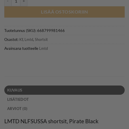
LISÄÄ OSTOSKORIIN
Tuotetunnus (SKU):
668799981466
Osastot:
Kf
,
Lmtd
,
Shortsit
Avainsana tuotteelle
Lmtd
KUVAUS
LISÄTIEDOT
ARVIOT (0)
LMTD NLFSUSSA shortsit, Pirate Black