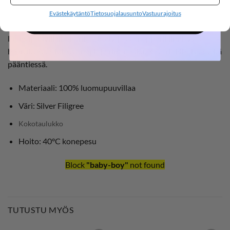
Lil’ Atelier NBMNORO trikoobody, Silver Filigree
Evästekäytäntö
Tietosuojalausunto
Vastuurajoitus
OSTOKSILLE
Lil’ Atelier NBMNORO on ihana lyhythiainen
luomupuuvillainen trikoobody, jossa nepparikiinnitys
haaruksessa. Edessä napit ja rintatasku. Resorit hihoissa sekä
pääntiessä.
Materiaali: 100% luomupuuvillaa
Väri: Silver Filigree
Kokotaulukko
Hoito: 40°C konepesu
Block
"baby-boy"
not found
TUTUSTU MYÖS