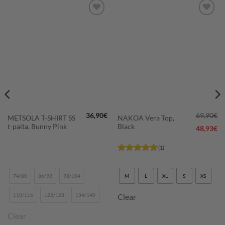
LISÄÄ
LISÄÄ
SUOSIKKEIHIN
SUOSIKKEIHIN
36,90
€
69,90
€
METSOLA T-SHIRT SS
NAKOA Vera Top,
t-paita, Bunny Pink
Black
48,93
€
(1)
Arvostelu
tuotteesta:
5
/ 5
74/80
86/92
98/104
M
L
XL
S
XS
110/116
122/128
134/140
Clear
Clear