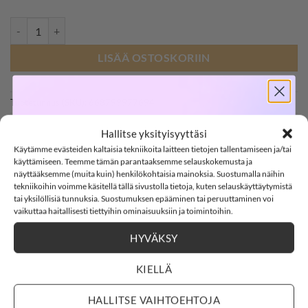
LIL' ATELIER NBMNORO trikoobody, Silver Filigree määrä
LISÄÄ OSTOSKORIIN
Tuotetunnus (SKU):
668799977694
SOFTSHELL
Osastot:
Bm
,
Bodyt
,
Lil' Atelier
,
T-paidat
Hallitse yksityisyyttäsi
Avainsana tuotteelle
Lil' Atelier
Käytämme evästeiden kaltaisia tekniikoita laitteen tietojen tallentamiseen ja/tai
-15%
käyttämiseen. Teemme tämän parantaaksemme selauskokemusta ja
näyttääksemme (muita kuin) henkilökohtaisia mainoksia. Suostumalla näihin
tekniikoihin voimme käsitellä tällä sivustolla tietoja, kuten selauskäyttäytymistä
tai yksilöllisiä tunnuksia. Suostumuksen epääminen tai peruuttaminen voi
SOFTSHELL15
15% ALENNUS KOODILLA:
vaikuttaa haitallisesti tiettyihin ominaisuuksiin ja toimintoihin.
HYVÄKSY
2
11
:
Countdown ends in:
17
:
36
02
11
:
17
:
36
KUVAUS
LISÄTIEDOT
KIELLÄ
ARVIOT (0)
days
hours
minutes
seconds
HALLITSE VAIHTOEHTOJA