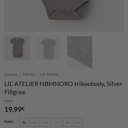
Etusivu
/
Merkit
/
Lil' Atelier
LIL’ ATELIER NBMNORO trikoobody, Silver
Filigree
19,99
€
Koko
56
62
68
74
80
86