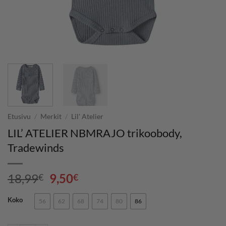
Etusivu
/
Merkit
/
Lil' Atelier
LIL’ ATELIER NBMRAJO trikoobody,
Tradewinds
Alkuperäinen
Nykyinen
18,99
9,50
€
€
hinta
hinta
oli:
on:
Koko
56
62
68
74
80
86
18,99€.
9,50€.