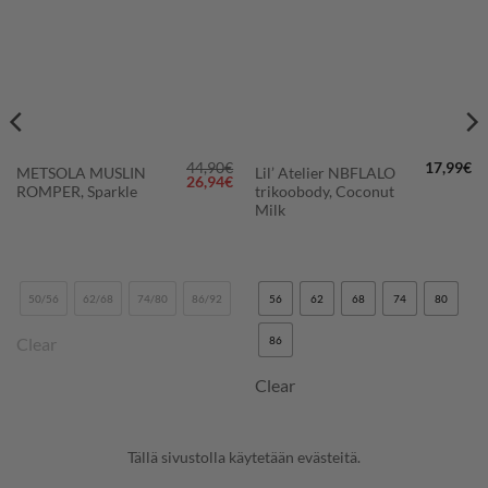
44,90
€
17,99
€
METSOLA MUSLIN
Lil’ Atelier NBFLALO
Alkuperäinen
Nykyinen
26,94
€
ROMPER, Sparkle
trikoobody, Coconut
hinta
hinta
oli:
on:
Milk
44,90€.
26,94€.
50/56
62/68
74/80
86/92
56
62
68
74
80
Clear
86
Clear
Tällä sivustolla käytetään evästeitä.