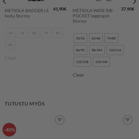
41,90
€
37,90
€
METSOLA BADGER LS
METSOLA WIDE RIB
body, Stormy
POCKET leggingsit,
Stormy
56
62
68
74
80
50/56
62/68
74/80
86
86/92
98/104
110/116
Clear
122/128
134/140
Clear
TUTUSTU MYÖS
-40%
LISÄÄ
LISÄÄ
SUOSIKKEIHIN
SUOSIKKEIHIN