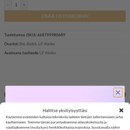
LIL' ATELIER NBMRAJO trikoobody, Tradewinds määrä
LISÄÄ OSTOSKORIIN
Tuotetunnus (SKU):
668799980689
Osastot:
Bm
,
Bodyt
,
Lil' Atelier
Avainsana tuotteelle
Lil' Atelier
KUVAUS
SOFTSHELL
LISÄTIEDOT
Hallitse yksityisyyttäsi
ARVIOT (0)
Käytämme evästeiden kaltaisia tekniikoita laitteen tietojen tallentamiseen ja/tai
-15%
käyttämiseen. Teemme tämän parantaaksemme selauskokemusta ja
Lil’ Atelier NBMRAJO trikoobody, Tradewinds
näyttääksemme (muita kuin) henkilökohtaisia mainoksia. Suostumalla näihin