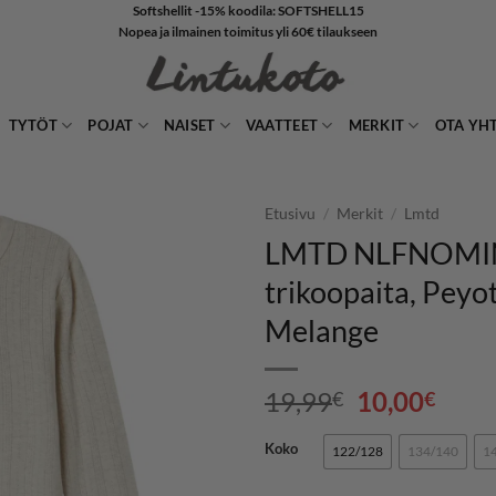
Softshellit -15% koodila: SOFTSHELL15
Nopea ja ilmainen toimitus yli 60€ tilaukseen
TYTÖT
POJAT
NAISET
VAATTEET
MERKIT
OTA YH
Etusivu
/
Merkit
/
Lmtd
LMTD NLFNOMI
LISÄÄ
trikoopaita, Peyo
SUOSIKKEIHIN
Melange
Alkuperäin
Nyky
19,99
10,00
€
€
hinta
hint
oli:
on:
Koko
122/128
134/140
1
19,99€.
10,0