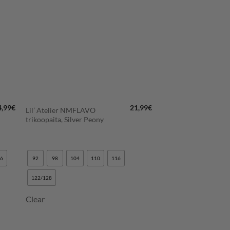
+
4,99
€
21,99
€
Lil’ Atelier NMFLAVO
trikoopaita, Silver Peony
16
92
98
104
110
116
122/128
Clear