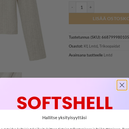
LMTD NLFNOMINA trikoopaita, P
LISÄÄ OSTOSKO
Tuotetunnus (SKU):
66879998010
Osastot:
Kf
,
Lmtd
,
Trikoopaidat
Avainsana tuotteelle
Lmtd
SOFTSHELL
-15%
Hallitse yksityisyyttäsi