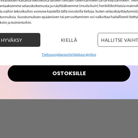
västeiden kaltaisia tekniikoita laitteen tietojen tallentamiseen ja/tai käyttämiseen. Te
ntaaksemme selauskokemusta ja näyttääksemme (muita kuin) henkilökohtaisia mainok
SOFTSHELL15
 näihin tekniikoihin voimme käsitellä tällä sivustolla tietoja, kuten selauskäyttäytymistä
15% ALENNUS KOODILLA:
ä tunnuksia. Suostumuksen epääminen tai peruuttaminen voi vaikuttaa haitallisesti tietty
siin ja toimintoihin.
aita, Peyote Melange
2
16
:
Countdown ends in:
3
:
14
02
16
:
03
:
14
a, jossa kankaassa kaunis reikä-kuvionti. Todella pehmeää mate
HYVÄKSY
KIELLÄ
HALLITSE VAIH
days
hours
minutes
seconds
Tietosuojalausunto
Vastuurajoitus
OSTOKSILLE
LISÄÄ
LISÄÄ
SUOSIKKEIHIN
SUOSIKKEIHI