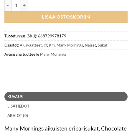
MANY MORININGS aikuisten ERIPARISUKAT, Chocolate Time määrä
LISÄÄ OSTOSKORIIN
Tuotetunnus (SKU):
668799978179
Osastot:
Alusvaatteet
,
Kf
,
Km
,
Many Mornings
,
Naiset
,
Sukat
Avainsana tuotteelle
Many Mornings
KUVAUS
LISÄTIEDOT
ARVIOT (0)
Many Mornings aikuisten eriparisukat, Chocolate