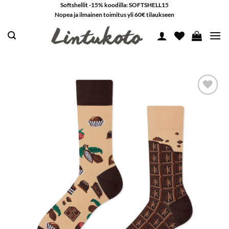
Skip
Softshellit -15% koodilla: SOFTSHELL15
Nopea ja ilmainen toimitus yli 60€ tilaukseen
to
content
LISÄÄ
SUOSIKKEIHIN