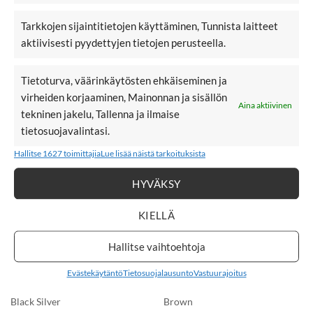
6,90
€
6,90
€
6,90
€
6,90
€
BY ELOISE GOLD
BY ELOISE
Tarkkojen sijaintitietojen käyttäminen, Tunnista laitteet
BUTTERFLY, Mint
TROPICAL
aktiivisesti pyydettyjen tietojen perusteella.
SEASHELL, Sand
Tietoturva, väärinkäytösten ehkäiseminen ja
KORVAKORUT
virheiden korjaaminen, Mainonnan ja sisällön
Aina aktiivinen
tekninen jakelu, Tallenna ja ilmaise
tietosuojavalintasi.
LISÄÄ
LISÄÄ
Hallitse 1627 toimittajia
Lue lisää näistä tarkoituksista
SUOSIKKEIHIN
SUOSIKKEIHIN
HYVÄKSY
KIELLÄ
Hallitse vaihtoehtoja
24,95
€
24,95
€
24,95
€
24,95
€
BOW19 Flower
BOW19 Flower
Evästekäytäntö
Tietosuojalausunto
Vastuurajoitus
Small
Small
korvakorut,
korvakorut, Dark
Black Silver
Brown