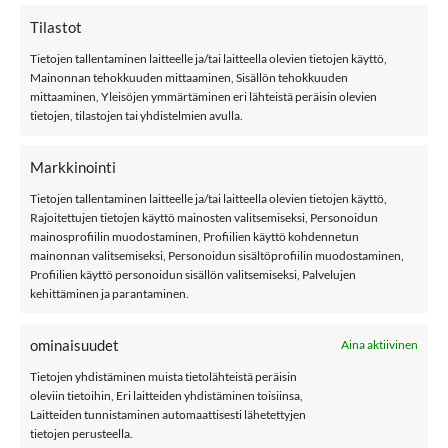
Tilastot
Tietojen tallentaminen laitteelle ja/tai laitteella olevien tietojen käyttö,
Mainonnan tehokkuuden mittaaminen, Sisällön tehokkuuden
9,99
€
9,99
€
MANY MORININGS
MANY MORININGS
mittaaminen, Yleisöjen ymmärtäminen eri lähteistä peräisin olevien
aikuisten
aikuisten
tietojen, tilastojen tai yhdistelmien avulla.
ERIPARISUKAT, UNO
ERIPARISUKAT, City
Cat
Markkinointi
Tietojen tallentaminen laitteelle ja/tai laitteella olevien tietojen käyttö,
Rajoitettujen tietojen käyttö mainosten valitsemiseksi, Personoidun
POMPULAT
mainosprofiilin muodostaminen, Profiilien käyttö kohdennetun
mainonnan valitsemiseksi, Personoidun sisältöprofiilin muodostaminen,
Profiilien käyttö personoidun sisällön valitsemiseksi, Palvelujen
kehittäminen ja parantaminen.
LISÄÄ
LISÄÄ
SUOSIKKEIHIN
SUOSIKKEIHIN
ominaisuudet
Aina aktiivinen
Tietojen yhdistäminen muista tietolähteistä peräisin
oleviin tietoihin, Eri laitteiden yhdistäminen toisiinsa,
Laitteiden tunnistaminen automaattisesti lähetettyjen
tietojen perusteella.