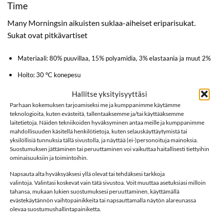
Time
Many Morningsin aikuisten suklaa-aiheiset eriparisukat.
Sukat ovat pitkävartiset
Materiaali: 80% puuvillaa, 15% polyamidia, 3% elastaania ja muut 2%
Hoito: 30 °C konepesu
Kokotaulukko
Hallitse yksityisyyttäsi
Parhaan kokemuksen tarjoamiseksi me ja kumppanimme käytämme
Many Mornings
teknologioita, kuten evästeitä, tallentaaksemme ja/tai käyttääksemme
laitetietoja. Näiden tekniikoiden hyväksyminen antaa meille ja kumppanimme
Sukat
mahdollisuuden käsitellä henkilötietoja, kuten selauskäyttäytymistä tai
yksilöllisiä tunnuksia tällä sivustolla, ja näyttää (ei-)personoituja mainoksia.
Lisää sukkia
Suostumuksen jättäminen tai peruuttaminen voi vaikuttaa haitallisesti tiettyihin
ominaisuuksiin ja toimintoihin.
Napsauta alta hyväksyäksesi yllä olevat tai tehdäksesi tarkkoja
valintoja. Valintasi koskevat vain tätä sivustoa. Voit muuttaa asetuksiasi milloin
LISÄÄ
LISÄÄ
tahansa, mukaan lukien suostumuksesi peruuttaminen, käyttämällä
SUOSIKKEIHIN
SUOSIKKEIHIN
evästekäytännön vaihtopainikkeita tai napsauttamalla näytön alareunassa
olevaa suostumushallintapainiketta.