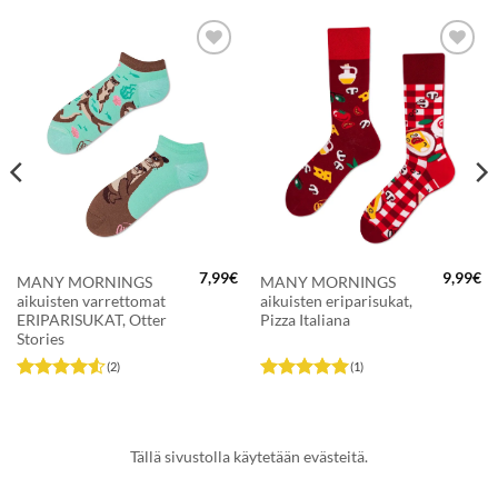
LISÄÄ
LISÄÄ
SUOSIKKEIHIN
SUOSIKKEIHIN
7,99
€
9,99
€
MANY MORNINGS
MANY MORNINGS
aikuisten varrettomat
aikuisten eriparisukat,
ERIPARISUKAT, Otter
Pizza Italiana
Stories
(2)
(1)
Arvostelu
Arvostelu
tuotteesta:
tuotteesta:
5
4.5
/ 5
/ 5
Tällä sivustolla käytetään evästeitä.