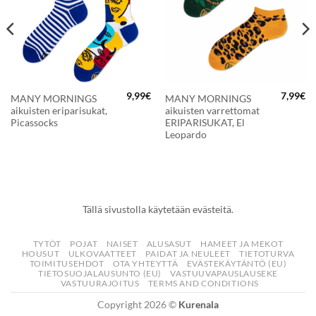
9,99
€
7,99
€
MANY MORNINGS
MANY MORNINGS
aikuisten eriparisukat,
aikuisten varrettomat
Picassocks
ERIPARISUKAT, El
Leopardo
Tällä sivustolla käytetään evästeitä.
TYTÖT
POJAT
NAISET
ALUSASUT
HAMEET JA MEKOT
HOUSUT
ULKOVAATTEET
PAIDAT JA NEULEET
TIETOTURVA
TOIMITUSEHDOT
OTA YHTEYTTÄ
EVÄSTEKÄYTÄNTÖ (EU)
TIETOSUOJALAUSUNTO (EU)
VASTUUVAPAUSLAUSEKE
VASTUURAJOITUS
TERMS AND CONDITIONS
Copyright 2026 ©
Kurenala