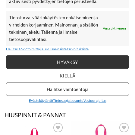
aktiivisesti pyydettyjen tietojen perusteella.
KORVAKORUT
Tietoturva, väärinkäytösten ehkäiseminen ja
virheiden korjaaminen, Mainonnan ja sisällön
Aina aktiivinen
LISÄÄ
LISÄÄ
tekninen jakelu, Tallenna ja ilmaise
SUOSIKKEIHIN
SUOSIKKEIHIN
tietosuojavalintasi.
Hallitse 1627 toimittajia
Lue lisää näistä tarkoituksista
HYVÄKSY
KIELLÄ
24,95
€
24,95
€
24,95
€
24,95
€
BOW19 Flower
BOW19 Flower
Small
Small
Hallitse vaihtoehtoja
korvakorut,
korvakorut, Dark
Black Silver
Brown
Evästekäytäntö
Tietosuojalausunto
Vastuurajoitus
HIUSPINNIT & PANNAT