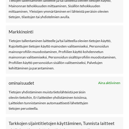
Tietojen tallentaminen laitteelle ja/tai laitteella olevien tietojen käyttö,
ERIPARISUKAT, UNO
ERIPARISUKAT, City
Mainonnan tehokkuuden mittaaminen, Sisällön tehokkuuden
Cat
mittaaminen, Yleisöjen ymmärtäminen eri lähteistä peräisin olevien
tietojen, tilastojen tai yhdistelmien avulla.
Markkinointi
POMPULAT
Tietojen tallentaminen laitteelle ja/tai laitteella olevien tietojen käyttö,
Rajoitettujen tietojen käyttö mainosten valitsemiseksi, Personoidun
mainosprofiilin muodostaminen, Profiilien käyttö kohdennetun
LISÄÄ
LISÄÄ
mainonnan valitsemiseksi, Personoidun sisältöprofiilin muodostaminen,
SUOSIKKEIHIN
SUOSIKKEIHIN
Profiilien käyttö personoidun sisällön valitsemiseksi, Palvelujen
kehittäminen ja parantaminen.
ominaisuudet
Aina aktiivinen
Tietojen yhdistäminen muista tietolähteistä peräisin
oleviin tietoihin, Eri laitteiden yhdistäminen toisiinsa,
6,90
€
6,90
€
6,90
€
6,90
€
Laitteiden tunnistaminen automaattisesti lähetettyjen
BY ELOISE GOLD
BY ELOISE
tietojen perusteella.
BUTTERFLY, Mint
TROPICAL
SEASHELL, Sand
Tarkkojen sijaintitietojen käyttäminen, Tunnista laitteet