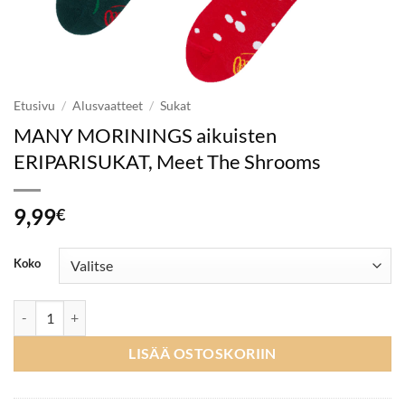
Etusivu
/
Alusvaatteet
/
Sukat
MANY MORININGS aikuisten
ERIPARISUKAT, Meet The Shrooms
9,99
€
Koko
MANY MORININGS aikuisten ERIPARISUKAT, Meet The Shrooms mä
LISÄÄ OSTOSKORIIN