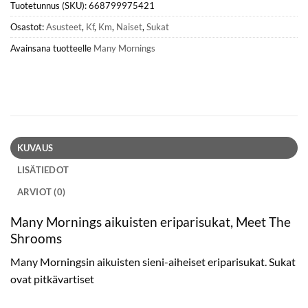
Tuotetunnus (SKU):
668799975421
Osastot:
Asusteet
,
Kf
,
Km
,
Naiset
,
Sukat
Avainsana tuotteelle
Many Mornings
KUVAUS
LISÄTIEDOT
ARVIOT (0)
Many Mornings aikuisten eriparisukat, Meet The
Shrooms
Many Morningsin aikuisten sieni-aiheiset eriparisukat. Sukat
ovat pitkävartiset