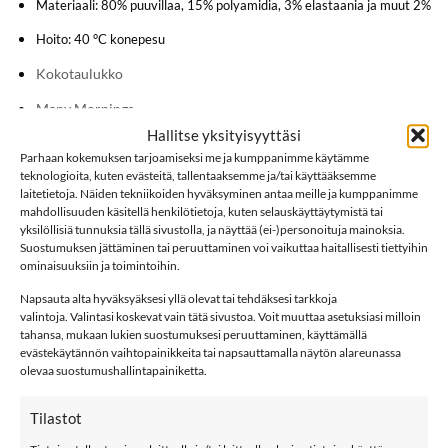
Materiaali: 80% puuvillaa, 15% polyamidia, 3% elastaania ja muut 2%
Hoito: 40 °C konepesu
Kokotaulukko
Many Mornings
Hallitse yksityisyyttäsi
Sukat
Parhaan kokemuksen tarjoamiseksi me ja kumppanimme käytämme
teknologioita, kuten evästeitä, tallentaaksemme ja/tai käyttääksemme
Lisää sukkia
laitetietoja. Näiden tekniikoiden hyväksyminen antaa meille ja kumppanimme
mahdollisuuden käsitellä henkilötietoja, kuten selauskäyttäytymistä tai
yksilöllisiä tunnuksia tällä sivustolla, ja näyttää (ei-)personoituja mainoksia.
Suostumuksen jättäminen tai peruuttaminen voi vaikuttaa haitallisesti tiettyihin
LISÄÄ
LISÄÄ
ominaisuuksiin ja toimintoihin.
SUOSIKKEIHIN
SUOSIKKEIHIN
Napsauta alta hyväksyäksesi yllä olevat tai tehdäksesi tarkkoja
valintoja. Valintasi koskevat vain tätä sivustoa. Voit muuttaa asetuksiasi milloin
tahansa, mukaan lukien suostumuksesi peruuttaminen, käyttämällä
evästekäytännön vaihtopainikkeita tai napsauttamalla näytön alareunassa
olevaa suostumushallintapainiketta.
Tilastot
9,99
€
9,99
€
MANY MORININGS
MANY MORININGS
aikuisten
aikuisten