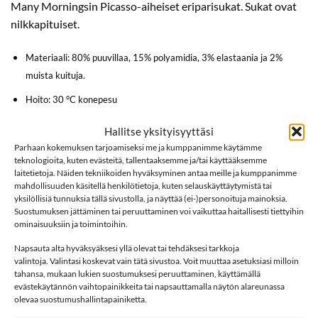
Many Morningsin Picasso-aiheiset eriparisukat. Sukat ovat
nilkkapituiset.
Materiaali: 80% puuvillaa, 15% polyamidia, 3% elastaania ja 2%
muista kuituja.
Hoito: 30 °C konepesu
Kokotaulukko
Hallitse yksityisyyttäsi
Parhaan kokemuksen tarjoamiseksi me ja kumppanimme käytämme
Many Mornings
teknologioita, kuten evästeitä, tallentaaksemme ja/tai käyttääksemme
Sukat
laitetietoja. Näiden tekniikoiden hyväksyminen antaa meille ja kumppanimme
mahdollisuuden käsitellä henkilötietoja, kuten selauskäyttäytymistä tai
yksilöllisiä tunnuksia tällä sivustolla, ja näyttää (ei-)personoituja mainoksia.
Lisää sukkia
Suostumuksen jättäminen tai peruuttaminen voi vaikuttaa haitallisesti tiettyihin
ominaisuuksiin ja toimintoihin.
Napsauta alta hyväksyäksesi yllä olevat tai tehdäksesi tarkkoja
LISÄÄ
LISÄÄ
valintoja. Valintasi koskevat vain tätä sivustoa. Voit muuttaa asetuksiasi milloin
SUOSIKKEIHIN
SUOSIKKEIHIN
tahansa, mukaan lukien suostumuksesi peruuttaminen, käyttämällä
evästekäytännön vaihtopainikkeita tai napsauttamalla näytön alareunassa
olevaa suostumushallintapainiketta.