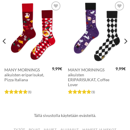
LISÄÄ
LISÄÄ
SUOSIKKEIHIN
SUOSIKKEIHIN
9,99
€
9,99
€
MANY MORNINGS
MANY MORININGS
aikuisten eriparisukat,
aikuisten
Pizza Italiana
ERIPARISUKAT, Coffee
Lover
(1)
(1)
Arvostelu
Arvostelu
tuotteesta:
5
tuotteesta:
5
/ 5
/ 5
Tällä sivustolla käytetään evästeitä.
TYTÖT
POJAT
NAISET
ALUSASUT
HAMEET JA MEKOT