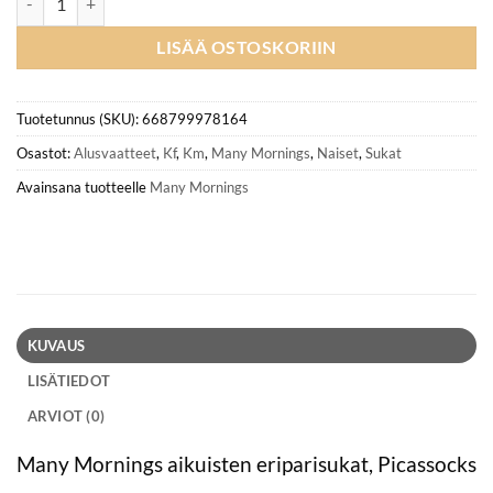
LISÄÄ OSTOSKORIIN
Tuotetunnus (SKU):
668799978164
Osastot:
Alusvaatteet
,
Kf
,
Km
,
Many Mornings
,
Naiset
,
Sukat
Avainsana tuotteelle
Many Mornings
KUVAUS
LISÄTIEDOT
ARVIOT (0)
Many Mornings aikuisten eriparisukat, Picassocks