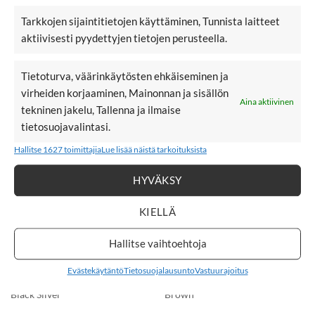
6,90
€
6,90
€
6,90
€
6,90
€
BY ELOISE GOLD
BY ELOISE
Tarkkojen sijaintitietojen käyttäminen, Tunnista laitteet
BUTTERFLY, Mint
TROPICAL
SEASHELL, Sand
aktiivisesti pyydettyjen tietojen perusteella.
Tietoturva, väärinkäytösten ehkäiseminen ja
KORVAKORUT
virheiden korjaaminen, Mainonnan ja sisällön
Aina aktiivinen
tekninen jakelu, Tallenna ja ilmaise
tietosuojavalintasi.
LISÄÄ
LISÄÄ
Hallitse 1627 toimittajia
Lue lisää näistä tarkoituksista
SUOSIKKEIHIN
SUOSIKKEIHIN
HYVÄKSY
KIELLÄ
Hallitse vaihtoehtoja
24,95
€
24,95
€
24,95
€
24,95
€
BOW19 Flower
BOW19 Flower
Evästekäytäntö
Tietosuojalausunto
Vastuurajoitus
Small
Small
korvakorut,
korvakorut, Dark
Black Silver
Brown