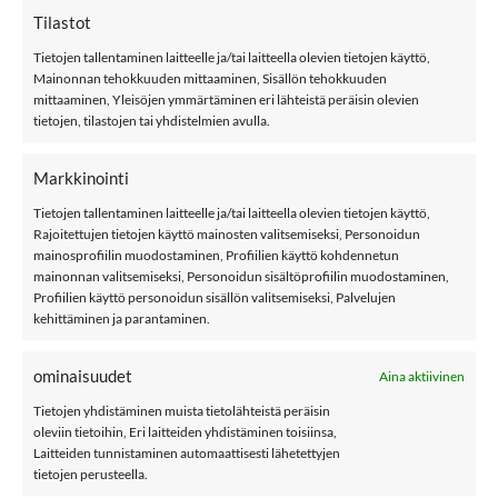
Tilastot
Tietojen tallentaminen laitteelle ja/tai laitteella olevien tietojen käyttö,
Mainonnan tehokkuuden mittaaminen, Sisällön tehokkuuden
9,99
€
9,99
€
MANY MORININGS
MANY MORININGS
mittaaminen, Yleisöjen ymmärtäminen eri lähteistä peräisin olevien
aikuisten
aikuisten
tietojen, tilastojen tai yhdistelmien avulla.
ERIPARISUKAT, UNO
ERIPARISUKAT, City
Cat
Markkinointi
Tietojen tallentaminen laitteelle ja/tai laitteella olevien tietojen käyttö,
Rajoitettujen tietojen käyttö mainosten valitsemiseksi, Personoidun
POMPULAT
mainosprofiilin muodostaminen, Profiilien käyttö kohdennetun
mainonnan valitsemiseksi, Personoidun sisältöprofiilin muodostaminen,
Profiilien käyttö personoidun sisällön valitsemiseksi, Palvelujen
kehittäminen ja parantaminen.
LISÄÄ
LISÄÄ
SUOSIKKEIHIN
SUOSIKKEIHIN
ominaisuudet
Aina aktiivinen
Tietojen yhdistäminen muista tietolähteistä peräisin
oleviin tietoihin, Eri laitteiden yhdistäminen toisiinsa,
Laitteiden tunnistaminen automaattisesti lähetettyjen
tietojen perusteella.