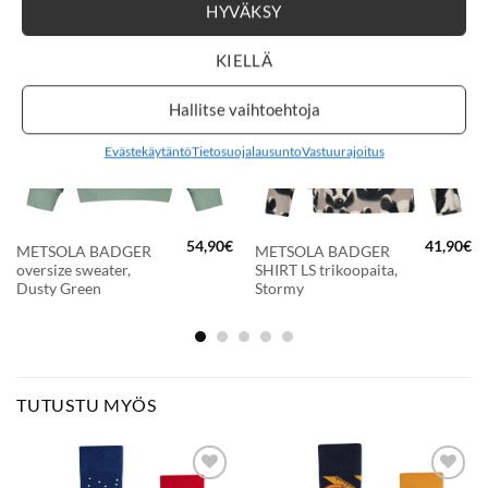
HYVÄKSY
KIELLÄ
New
New
LISÄÄ
LISÄÄ
SUOSIKKEIHIN
SUOSIKKEIHIN
Hallitse vaihtoehtoja
Evästekäytäntö
Tietosuojalausunto
Vastuurajoitus
54,90
€
41,90
€
METSOLA BADGER
METSOLA BADGER
oversize sweater,
SHIRT LS trikoopaita,
Dusty Green
Stormy
TUTUSTU MYÖS