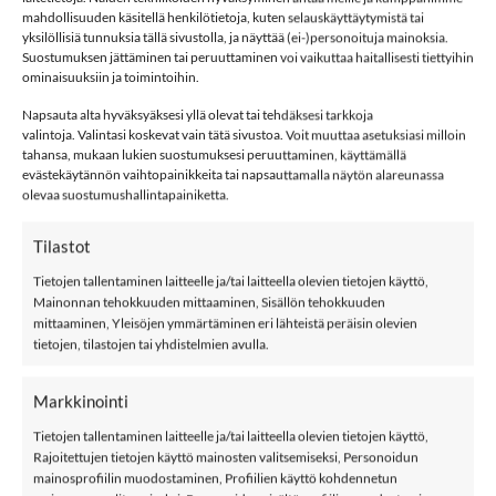
mahdollisuuden käsitellä henkilötietoja, kuten selauskäyttäytymistä tai
yksilöllisiä tunnuksia tällä sivustolla, ja näyttää (ei-)personoituja mainoksia.
LISÄÄ OSTOSKORIIN
Suostumuksen jättäminen tai peruuttaminen voi vaikuttaa haitallisesti tiettyihin
ominaisuuksiin ja toimintoihin.
Napsauta alta hyväksyäksesi yllä olevat tai tehdäksesi tarkkoja
Tuotetunnus (SKU):
668799981181
valintoja. Valintasi koskevat vain tätä sivustoa. Voit muuttaa asetuksiasi milloin
Osastot:
Metsola
,
Naiset
,
Ribbi
,
T-paidat
tahansa, mukaan lukien suostumuksesi peruuttaminen, käyttämällä
evästekäytännön vaihtopainikkeita tai napsauttamalla näytön alareunassa
Avainsana tuotteelle
Metsola
olevaa suostumushallintapainiketta.
Tilastot
Tietojen tallentaminen laitteelle ja/tai laitteella olevien tietojen käyttö,
Mainonnan tehokkuuden mittaaminen, Sisällön tehokkuuden
mittaaminen, Yleisöjen ymmärtäminen eri lähteistä peräisin olevien
tietojen, tilastojen tai yhdistelmien avulla.
KUVAUS
LISÄTIEDOT
Markkinointi
ARVIOT (0)
Tietojen tallentaminen laitteelle ja/tai laitteella olevien tietojen käyttö,
Rajoitettujen tietojen käyttö mainosten valitsemiseksi, Personoidun
METSOLA BELL SLEEVE RIB TOP t-
mainosprofiilin muodostaminen, Profiilien käyttö kohdennetun