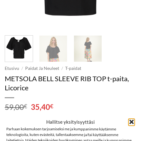
Etusivu
/
Paidat Ja Neuleet
/
T-paidat
METSOLA BELL SLEEVE RIB TOP t-paita,
Licorice
Alkuperäinen
Nykyinen
59,00
35,40
€
€
hinta
hinta
oli:
on:
Hallitse yksityisyyttäsi
Koko
59,00€.
35,40€.
Parhaan kokemuksen tarjoamiseksi me ja kumppanimme käytämme
teknologioita, kuten evästeitä, tallentaaksemme ja/tai käyttääksemme
METSOLA BELL SLEEVE RIB TOP t-paita, Licorice määrä
laitetietoja. Näiden tekniikoiden hyväksyminen antaa meille ja kumppanimme