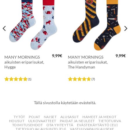
LISÄÄ
LISÄÄ
SUOSIKKEIHIN
SUOSIKKEIHIN
9,99
€
9,99
€
MANY MORNINGS
MANY MORNINGS
aikuisten eriparisukat,
aikuisten eriparisukat,
Hygge
The Handyman
(1)
(7)
Arvostelu
Arvostelu
tuotteesta:
5
tuotteesta:
/ 5
4.71
/ 5
Tällä sivustolla käytetään evästeitä.
TYTÖT
POJAT
NAISET
ALUSASUT
HAMEET JA MEKOT
HOUSUT
ULKOVAATTEET
PAIDAT JA NEULEET
TIETOTURVA
TOIMITUSEHDOT
OTA YHTEYTTÄ
EVÄSTEKÄYTÄNTÖ (EU)
TIETOSUOJALAUSUNTO (EU)
VASTUUVAPAUSLAUSEKE