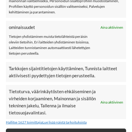
mainonnan valitsemiseksi, Personoidun sisältöprofiilin muodostaminen,
paita, Licorice
Profiilien käyttö personoidun sisällön valitsemiseksi, Palvelujen
kehittäminen ja parantaminen.
METSOLAN tyylikäs t-paita, joka malliltaan lyhyt ja leveä,
ominaisuudet
Aina aktiivinen
boxi. Upeat kellohihat. Materiaalina leveä ribbineulos.
Tietojen yhdistäminen muista tietolähteistä peräisin
Metsola on yksi Suomen vanhimmista
oleviin tietoihin, Eri laitteiden yhdistäminen toisiinsa,
Laitteiden tunnistaminen automaattisesti lähetettyjen
lastenvaatebrändeistä, mutta valikoimista löytyy myös
tietojen perusteella.
naistenmuotia. Se valmistaa tuotteensa puuvillasta
lähituotantona. Ökö-Tex -stantardi 100.
Tarkkojen sijaintitietojen käyttäminen, Tunnista laitteet
aktiivisesti pyydettyjen tietojen perusteella.
Materiaali: 100% puuvillaa
Tietoturva, väärinkäytösten ehkäiseminen ja
Väri: Licorice
virheiden korjaaminen, Mainonnan ja sisällön
Aina aktiivinen
tekninen jakelu, Tallenna ja ilmaise
Hoito: 30 asteinen konepesu
tietosuojavalintasi.
Metsola
Hallitse 1627 toimittajia
Lue lisää näistä tarkoituksista
Lisää Metsolaa