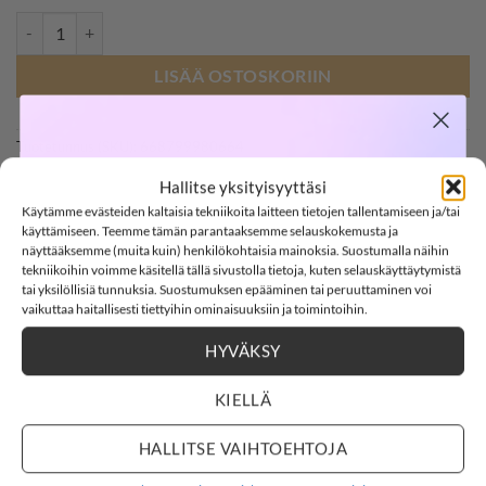
METSOLA RIB BODY LS, Poppy/Vanilla määrä
LISÄÄ OSTOSKORIIN
Tuotetunnus (SKU):
668799980664
SOFTSHELL
Osastot:
Bf
,
Bm
,
Bodyt
,
Joulu
,
Metsola
Hallitse yksityisyyttäsi
Käytämme evästeiden kaltaisia tekniikoita laitteen tietojen tallentamiseen ja/tai
Avainsana tuotteelle
Metsola
-15%
käyttämiseen. Teemme tämän parantaaksemme selauskokemusta ja
näyttääksemme (muita kuin) henkilökohtaisia mainoksia. Suostumalla näihin
tekniikoihin voimme käsitellä tällä sivustolla tietoja, kuten selauskäyttäytymistä
tai yksilöllisiä tunnuksia. Suostumuksen epääminen tai peruuttaminen voi
SOFTSHELL15
15% ALENNUS KOODILLA:
vaikuttaa haitallisesti tiettyihin ominaisuuksiin ja toimintoihin.
HYVÄKSY
3
11
:
Countdown ends in:
57
:
21
03
11
:
57
:
21
KUVAUS
KIELLÄ
LISÄTIEDOT
ARVIOT (0)
days
hours
minutes
seconds
HALLITSE VAIHTOEHTOJA