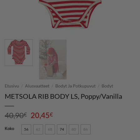
Etusivu
/
Alusvaatteet
/
Bodyt Ja Potkupuvut
/
Bodyt
METSOLA RIB BODY LS, Poppy/Vanilla
Alkuperäinen
Nykyinen
40,90
20,45
€
€
hinta
hinta
oli:
on:
Koko
56
62
68
74
80
86
40,90€.
20,45€.