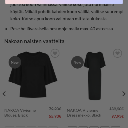
joustoa koon valinnassa. valitse koko jota normaalisti
käytät. Mikäli pohdit kahden koon välillä, valitse suurempi
koko. Katso apua koon valintaan mittataulukosta.
Pese hellävaraisella pesuohjelmalla max. 40 asteessa.
Nakoan naisten vaatteita
New
New
LISÄÄ
LISÄÄ
SUOSIKKEIHIN
SUOSIKKEIHIN
79,90
€
139,90
€
NAKOA Vivienne
NAKOA Vivienne
Blouse, Black
Dress mekko, Black
55,93
€
97,93
€