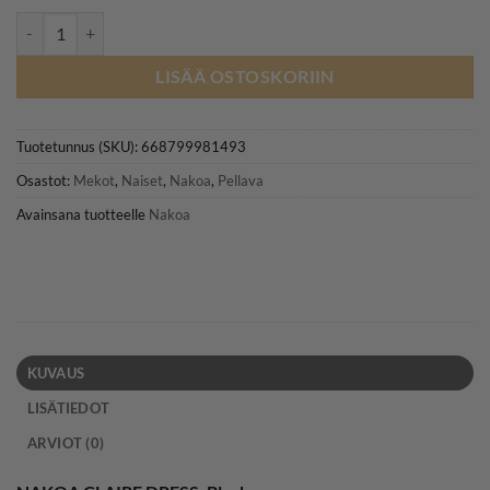
NAKOA Claire Dress, Black määrä
LISÄÄ OSTOSKORIIN
Tuotetunnus (SKU):
668799981493
Osastot:
Mekot
,
Naiset
,
Nakoa
,
Pellava
Avainsana tuotteelle
Nakoa
KUVAUS
LISÄTIEDOT
ARVIOT (0)