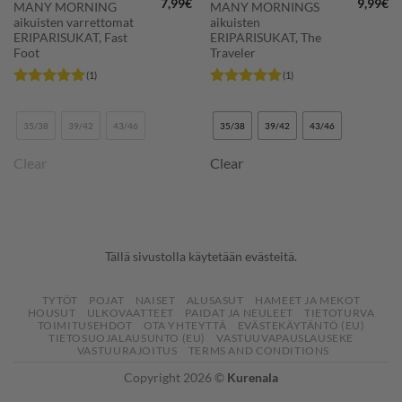
7,99
€
9,99
€
MANY MORNING
MANY MORNINGS
aikuisten varrettomat
aikuisten
ERIPARISUKAT, Fast
ERIPARISUKAT, The
Foot
Traveler
(1)
(1)
Arvostelu
Arvostelu
tuotteesta:
5
tuotteesta:
5
/ 5
/ 5
35/38
39/42
43/46
35/38
39/42
43/46
Clear
Clear
Tällä sivustolla käytetään evästeitä.
TYTÖT
POJAT
NAISET
ALUSASUT
HAMEET JA MEKOT
HOUSUT
ULKOVAATTEET
PAIDAT JA NEULEET
TIETOTURVA
TOIMITUSEHDOT
OTA YHTEYTTÄ
EVÄSTEKÄYTÄNTÖ (EU)
TIETOSUOJALAUSUNTO (EU)
VASTUUVAPAUSLAUSEKE
VASTUURAJOITUS
TERMS AND CONDITIONS
Copyright 2026 ©
Kurenala