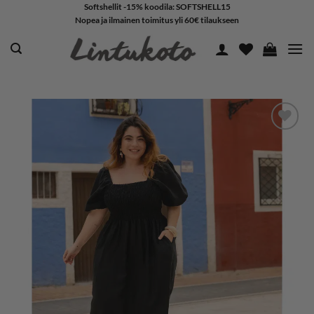
Skip
Softshellit -15% koodila: SOFTSHELL15
Nopea ja ilmainen toimitus yli 60€ tilaukseen
to
content
LISÄÄ
SUOSIKKEIHIN