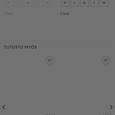
M
L
XL
S
XS
M
L
XL
S
XS
Clear
Clear
TUTUSTU MYÖS
LISÄÄ
LISÄÄ
SUOSIKKEIHIN
SUOSIKKEIHIN