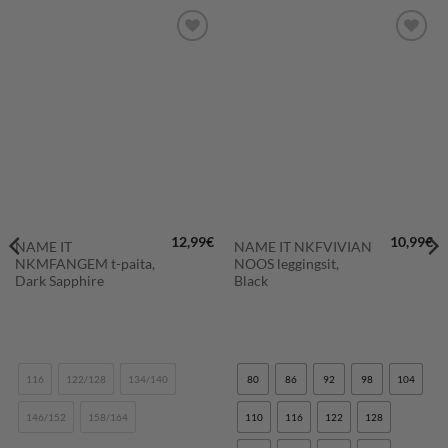
LISÄÄ
LISÄÄ
SUOSIKKEIHIN
SUOSIKKEIHIN
12,99
€
10,99
€
NAME IT
NAME IT NKFVIVIAN
NKMFANGEM t-paita,
NOOS leggingsit,
Dark Sapphire
Black
116
122/128
134/140
80
86
92
98
104
146/152
158/164
110
116
122
128