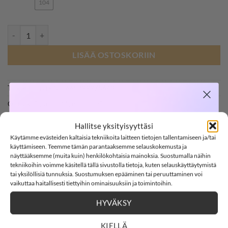
104
NAME IT NBFNIGHTSUIT 2P yöhaalari, Rose Taupe määrä
LISÄÄ OSTOSKORIIN
Tuotetunnus (SKU):
668799975643
Osastot:
Bf
,
Joulu
,
Mf
,
name it
,
Yöasut
SOFTSHELL
Avainsana tuotteelle
Name It
Hallitse yksityisyyttäsi
Käytämme evästeiden kaltaisia tekniikoita laitteen tietojen tallentamiseen ja/tai
-15%
käyttämiseen. Teemme tämän parantaaksemme selauskokemusta ja
näyttääksemme (muita kuin) henkilökohtaisia mainoksia. Suostumalla näihin
tekniikoihin voimme käsitellä tällä sivustolla tietoja, kuten selauskäyttäytymistä
tai yksilöllisiä tunnuksia. Suostumuksen epääminen tai peruuttaminen voi
SOFTSHELL15
15% ALENNUS KOODILLA:
vaikuttaa haitallisesti tiettyihin ominaisuuksiin ja toimintoihin.
KUVAUS
HYVÄKSY
1
23
:
54
Countdown ends in:
:
33
01
23
:
54
:
33
LISÄTIEDOT
KIELLÄ
ARVIOT (0)