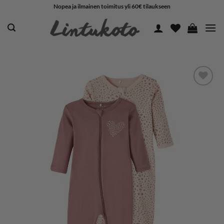
Skip
Nopea ja ilmainen toimitus yli 60€ tilaukseen
to
content
LISÄÄ
SUOSIKKEIHIN