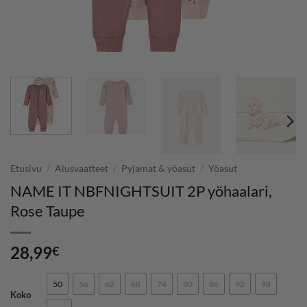
Etusivu
/
Alusvaatteet
/
Pyjamat & yöasut
/
Yöasut
NAME IT NBFNIGHTSUIT 2P yöhaalari,
Rose Taupe
28,99
€
50
56
62
68
74
80
86
92
98
Koko