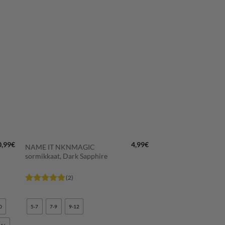
LISÄÄ
N
SUOSIKKEIHIN
+
0,99
€
4,99
€
NAME IT NKNMAGIC
sormikkaat, Dark Sapphire
(2)
Arvostelu
tuotteesta:
5
/ 5
0
5-7
7-9
9-12