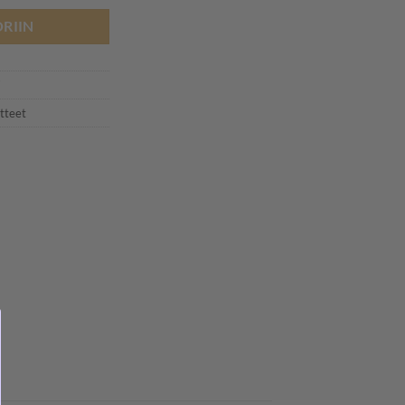
RIIN
7
tteet