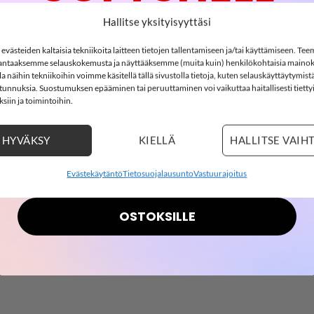
-15%
Hallitse yksityisyyttäsi
västeiden kaltaisia tekniikoita laitteen tietojen tallentamiseen ja/tai käyttämiseen. Te
lari, Dark Denim
ntaaksemme selauskokemusta ja näyttääksemme (muita kuin) henkilökohtaisia mainok
SOFTSHELL15
 näihin tekniikoihin voimme käsitellä tällä sivustolla tietoja, kuten selauskäyttäytymistä
15% ALENNUS KOODILLA:
ä tunnuksia. Suostumuksen epääminen tai peruuttaminen voi vaikuttaa haitallisesti tietty
etoketju. Kanttaukset hihansuissa ja lahkeissa. Lahkeen ja hihan
siin ja toimintoihin.
2
13
:
40
Countdown ends in:
:
44
02
13
:
40
:
44
esteria ja 35% puuvillaá
HYVÄKSY
KIELLÄ
HALLITSE VAIH
days
hours
minutes
seconds
Evästekäytäntö
Tietosuojalausunto
Vastuurajoitus
OSTOKSILLE