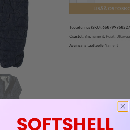
LISÄÄ OSTOSKO
Tuotetunnus (SKU):
66879996822
Osastot:
Bm
,
name it
,
Pojat
,
Ulkovaa
Avainsana tuotteelle
Name It
SOFTSHELL