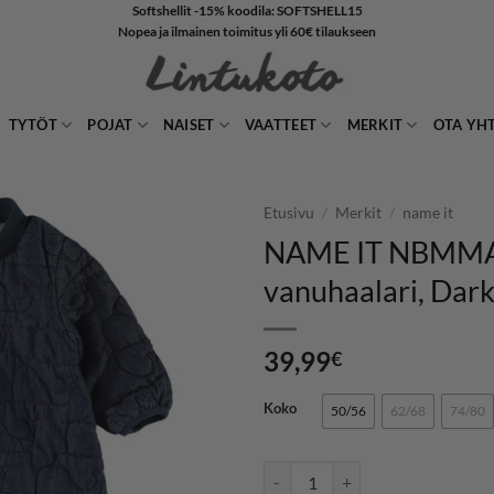
Softshellit -15% koodila: SOFTSHELL15
Nopea ja ilmainen toimitus yli 60€ tilaukseen
TYTÖT
POJAT
NAISET
VAATTEET
MERKIT
OTA YH
Etusivu
/
Merkit
/
name it
NAME IT NBMM
LISÄÄ
vanuhaalari, Dar
SUOSIKKEIHIN
39,99
€
Koko
50/56
62/68
74/80
NAME IT NBMMACE vanuhaalari,