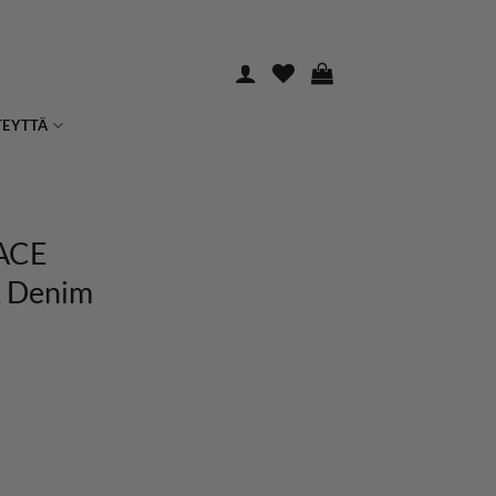
TEYTTÄ
ACE
k Denim
 Dark Denim määrä