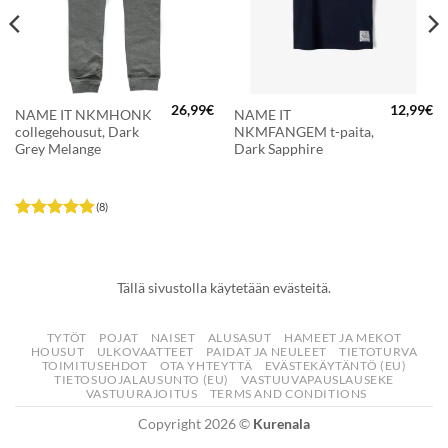
26,99
€
12,99
€
NAME IT NKMHONK
NAME IT
eräinen
Nykyinen
collegehousut, Dark
NKMFANGEM t-paita,
hinta
on:
Grey Melange
Dark Sapphire
.
5,50€.
(8)
Arvostelu
tuotteesta:
4.88
/ 5
Tällä sivustolla käytetään evästeitä.
TYTÖT
POJAT
NAISET
ALUSASUT
HAMEET JA MEKOT
HOUSUT
ULKOVAATTEET
PAIDAT JA NEULEET
TIETOTURVA
TOIMITUSEHDOT
OTA YHTEYTTÄ
EVÄSTEKÄYTÄNTÖ (EU)
TIETOSUOJALAUSUNTO (EU)
VASTUUVAPAUSLAUSEKE
VASTUURAJOITUS
TERMS AND CONDITIONS
Copyright 2026 ©
Kurenala