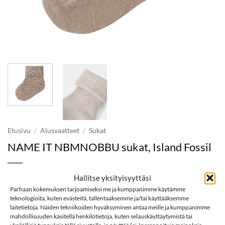
Etusivu
/
Alusvaatteet
/
Sukat
NAME IT NBMNOBBU sukat, Island Fossil
Hallitse yksityisyyttäsi
Arvio
1
5
4,99
€
Parhaan kokemuksen tarjoamiseksi me ja kumppanimme käytämme
5:stä
teknologioita, kuten evästeitä, tallentaaksemme ja/tai käyttääksemme
perustuen
laitetietoja. Näiden tekniikoiden hyväksyminen antaa meille ja kumppanimme
asiakkaan
mahdollisuuden käsitellä henkilötietoja, kuten selauskäyttäytymistä tai
Koko
arvotukseen.