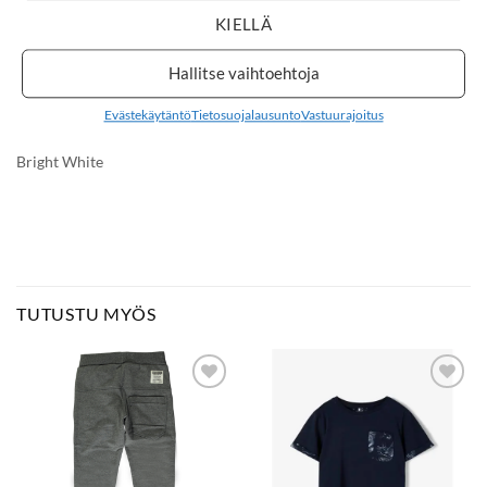
KIELLÄ
Hallitse vaihtoehtoja
9,99
€
14,99
€
NAME IT
NAME IT
Evästekäytäntö
Tietosuojalausunto
Vastuurajoitus
NKMJAKOBSEN
NMMNOBBU sukat
MINECRAFT sukat 2p,
3p, Olive Night
Bright White
TUTUSTU MYÖS
LISÄÄ
LISÄÄ
SUOSIKKEIHIN
SUOSIKKEIHIN