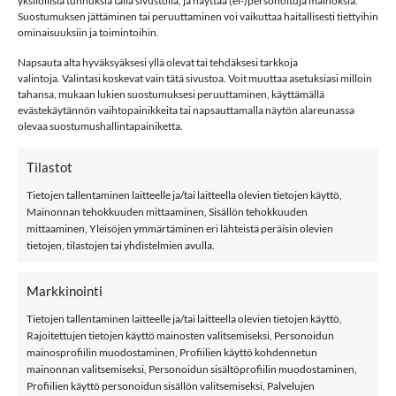
yksilöllisiä tunnuksia tällä sivustolla, ja näyttää (ei-)personoituja mainoksia.
Suostumuksen jättäminen tai peruuttaminen voi vaikuttaa haitallisesti tiettyihin
NAME IT NBMNOBBU sukat, Island Fossil määrä
ominaisuuksiin ja toimintoihin.
Napsauta alta hyväksyäksesi yllä olevat tai tehdäksesi tarkkoja
LISÄÄ OSTOSKORIIN
valintoja. Valintasi koskevat vain tätä sivustoa. Voit muuttaa asetuksiasi milloin
tahansa, mukaan lukien suostumuksesi peruuttaminen, käyttämällä
evästekäytännön vaihtopainikkeita tai napsauttamalla näytön alareunassa
olevaa suostumushallintapainiketta.
Tuotetunnus (SKU):
668799980691
Osastot:
Bf
,
Bm
,
name it
,
Sukat
Tilastot
Avainsana tuotteelle
Name It
Tietojen tallentaminen laitteelle ja/tai laitteella olevien tietojen käyttö,
Mainonnan tehokkuuden mittaaminen, Sisällön tehokkuuden
mittaaminen, Yleisöjen ymmärtäminen eri lähteistä peräisin olevien
tietojen, tilastojen tai yhdistelmien avulla.
Markkinointi
KUVAUS
Tietojen tallentaminen laitteelle ja/tai laitteella olevien tietojen käyttö,
Rajoitettujen tietojen käyttö mainosten valitsemiseksi, Personoidun
LISÄTIEDOT
mainosprofiilin muodostaminen, Profiilien käyttö kohdennetun
mainonnan valitsemiseksi, Personoidun sisältöprofiilin muodostaminen,
ARVIOT (1)
Profiilien käyttö personoidun sisällön valitsemiseksi, Palvelujen