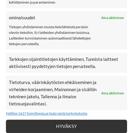
kehittäminen ja parantaminen.
Name it NBMNOBBU sukat, Island Fossil
Name it NBMNOBBU on ihanat sukat pienille. Sukan varren
ominaisuudet
Aina aktiivinen
saa taitettua, jolloin siitä tulee lyhyempi.
Tietojen yhdistäminen muista tietolähteistä peräisin
oleviin tietoihin, Eri laitteiden yhdistäminen toisiinsa,
Materiaali: 80% puuvillaa, 17% polyamidi, ja 3% elastaania
Laitteiden tunnistaminen automaattisesti lähetettyjen
tietojen perusteella.
Väri: Island Fossil
Hoito: 30 °C konepesu
Tarkkojen sijaintitietojen käyttäminen, Tunnista laitteet
aktiivisesti pyydettyjen tietojen perusteella.
name it
Kokotaulukko
Tietoturva, väärinkäytösten ehkäiseminen ja
virheiden korjaaminen, Mainonnan ja sisällön
Lisää sukkia
Aina aktiivinen
tekninen jakelu, Tallenna ja ilmaise
tietosuojavalintasi.
LISÄÄ
LISÄÄ
Hallitse 1627 toimittajia
Lue lisää näistä tarkoituksista
SUOSIKKEIHIN
SUOSIKKEIHIN
HYVÄKSY