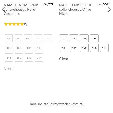
26,99
€
26,99
€
NAME IT NKMHONK
NAME IT NKMOLLIE
collegehousut, Pure
collegehousut, Olive
Cashmere
Night
(1)
Arvostelu
tuotteesta:
5
/ 5
92
98
104
110
116
116
122
128
134
122
128
134
140
140
146
152
158
164
146
152
158
164
Clear
Clear
Tällä sivustolla käytetään evästeitä.