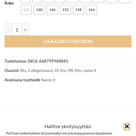
arvotukseen.
Koko
134
140
146
152
158
164
NAME IT NKMHONK collegehousut, Dark Sapphire määrä
LISÄÄ OSTOSKORIIN
Tuotetunnus (SKU):
668799968865
Osastot:
Bts
,
Collegehousut
,
Kf
,
Km
,
Mf
,
Mm
,
name it
Avainsana tuotteelle
Name It
KUVAUS
Hallitse yksityisyyttäsi
Parhaan kokemuksen tarjoamiseksi me ja kumppanimme käytämme
LISÄTIEDOT