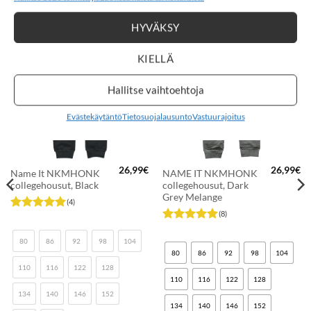
HYVÄKSY
KIELLÄ
LISÄÄ
LISÄÄ
SUOSIKKEIHIN
SUOSIKKEIHIN
Hallitse vaihtoehtoja
Evästekäytäntö
Tietosuojalausunto
Vastuurajoitus
26,99
€
26,99
€
Name It NKMHONK
NAME IT NKMHONK
collegehousut, Black
collegehousut, Dark
Grey Melange
(4)
(8)
Arvostelu
tuotteesta:
5
Arvostelu
/ 5
tuotteesta:
80
86
92
98
104
4.88
/ 5
80
86
92
98
104
110
116
122
128
110
116
122
128
134
140
146
152
134
140
146
152