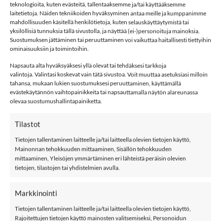
teknologioita, kuten evästeitä, tallentaaksemme ja/tai käyttääksemme
ARVIOT (7)
laitetietoja. Näiden tekniikoiden hyväksyminen antaa meille ja kumppanimme
mahdollisuuden käsitellä henkilötietoja, kuten selauskäyttäytymistä tai
yksilöllisiä tunnuksia tällä sivustolla, ja näyttää (ei-)personoituja mainoksia.
name it HONK lasten collegehousut
Suostumuksen jättäminen tai peruuttaminen voi vaikuttaa haitallisesti tiettyihin
ominaisuuksiin ja toimintoihin.
Name it NKMHONK collegehousut ovat tyylikkäät ja
kapeahkot. Collegehousuissa on vetoketjutaskut ja yksi
Napsauta alta hyväksyäksesi yllä olevat tai tehdäksesi tarkkoja
takatasku sekä kuminauhasäätö vyötäröllä.
valintoja. Valintasi koskevat vain tätä sivustoa. Voit muuttaa asetuksiasi milloin
tahansa, mukaan lukien suostumuksesi peruuttaminen, käyttämällä
evästekäytännön vaihtopainikkeita tai napsauttamalla näytön alareunassa
Ominaisuudet:
olevaa suostumushallintapainiketta.
Väri: Dark Sapphire
Tilastot
Materiaali: 95% puuvillaa ja 5% elastaania
Tietojen tallentaminen laitteelle ja/tai laitteella olevien tietojen käyttö,
Mainonnan tehokkuuden mittaaminen, Sisällön tehokkuuden
Pesu: 40°C pesu
mittaaminen, Yleisöjen ymmärtäminen eri lähteistä peräisin olevien
tietojen, tilastojen tai yhdistelmien avulla.
Kokotaulukko
Collegehousut
Markkinointi
Name It
Tietojen tallentaminen laitteelle ja/tai laitteella olevien tietojen käyttö,
Rajoitettujen tietojen käyttö mainosten valitsemiseksi, Personoidun