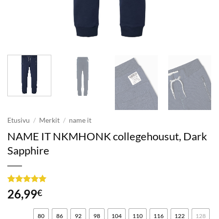
Etusivu
/
Merkit
/
name it
NAME IT NKMHONK collegehousut, Dark
Sapphire
Arvio
7
5
26,99
€
5:stä
perustuen
asiakkaan
80
86
92
98
104
110
116
122
128