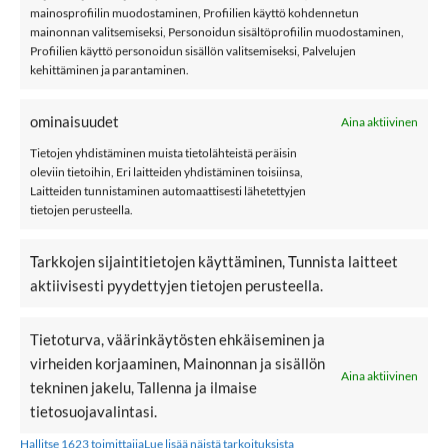
Lisää collegehousuja
mainosprofiilin muodostaminen, Profiilien käyttö kohdennetun
mainonnan valitsemiseksi, Personoidun sisältöprofiilin muodostaminen,
Profiilien käyttö personoidun sisällön valitsemiseksi, Palvelujen
kehittäminen ja parantaminen.
New
New
LISÄÄ
LISÄÄ
SUOSIKKEIHIN
SUOSIKKEIHIN
ominaisuudet
Aina aktiivinen
Tietojen yhdistäminen muista tietolähteistä peräisin
oleviin tietoihin, Eri laitteiden yhdistäminen toisiinsa,
Laitteiden tunnistaminen automaattisesti lähetettyjen
tietojen perusteella.
32,99
€
27,99
€
NAME IT NKFNAKUK
NAME IT NMFNALAS
Tarkkojen sijaintitietojen käyttäminen, Tunnista laitteet
collegehousut, Wild
collegehousut, Iron
aktiivisesti pyydettyjen tietojen perusteella.
Ginger
Gate
Tietoturva, väärinkäytösten ehkäiseminen ja
134
140
146
152
86
92
98
104
110
virheiden korjaaminen, Mainonnan ja sisällön
Aina aktiivinen
158
164
116
tekninen jakelu, Tallenna ja ilmaise
tietosuojavalintasi.
Clear
Clear
Hallitse 1623 toimittajia
Lue lisää näistä tarkoituksista