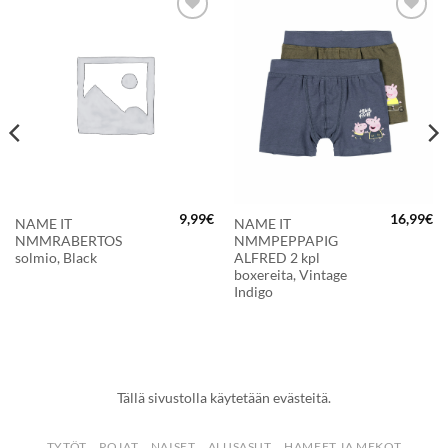
LISÄÄ
LISÄÄ
SUOSIKKEIHIN
SUOSIKKEIHIN
9,99
€
16,99
€
NAME IT
NAME IT
NMMRABERTOS
NMMPEPPAPIG
solmio, Black
ALFRED 2 kpl
boxereita, Vintage
Indigo
Tällä sivustolla käytetään evästeitä.
TYTÖT
POJAT
NAISET
ALUSASUT
HAMEET JA MEKOT