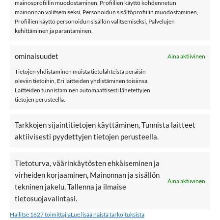
mainosprofiilin muodostaminen, Profiilien käyttö kohdennetun
NAME IT NBMWAKSI merinovillaiset terrysukat,
mainonnan valitsemiseksi, Personoidun sisältöprofiilin muodostaminen,
Black
Profiilien käyttö personoidun sisällön valitsemiseksi, Palvelujen
kehittäminen ja parantaminen.
Name it NBMWAKSI on lasten merinovillaiset sukat, joissa
froteisen tuntuinen nurjapuoli.
ominaisuudet
Aina aktiivinen
Tietojen yhdistäminen muista tietolähteistä peräisin
oleviin tietoihin, Eri laitteiden yhdistäminen toisiinsa,
Materiaali: 50% merinovillaa, 30% puuvillaa, 17% polyamidia ja 3%
Laitteiden tunnistaminen automaattisesti lähetettyjen
elastaania
tietojen perusteella.
Väri: Black
Tarkkojen sijaintitietojen käyttäminen, Tunnista laitteet
Hoito: 30 °C konepesu
aktiivisesti pyydettyjen tietojen perusteella.
name it
Tietoturva, väärinkäytösten ehkäiseminen ja
Villavaatteet
virheiden korjaaminen, Mainonnan ja sisällön
Aina aktiivinen
Kokotaulukko
tekninen jakelu, Tallenna ja ilmaise
tietosuojavalintasi.
Lisää sukkia
Hallitse 1627 toimittajia
Lue lisää näistä tarkoituksista