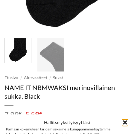
Etusivu
/
Alusvaatteet
/
Sukat
NAME IT NBMWAKSI merinovillainen
sukka, Black
Alkuperäinen
Nykyinen
7,99
5,59
€
€
hinta
hinta
Hallitse yksityisyyttäsi
oli:
on:
Parhaan kokemuksen tarjoamiseksi me ja kumppanimme käytämme
Koko