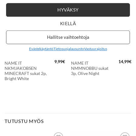
HYVÄKSY
LISÄÄ
LISÄÄ
SUOSIKKEIHIN
SUOSIKKEIHIN
KIELLÄ
Hallitse vaihtoehtoja
Evästekäytäntö
Tietosuojalausunto
Vastuurajoitus
9,99
€
14,99
€
NAME IT
NAME IT
NKMJAKOBSEN
NMMNOBBU sukat
MINECRAFT sukat 2p,
3p, Olive Night
Bright White
TUTUSTU MYÖS