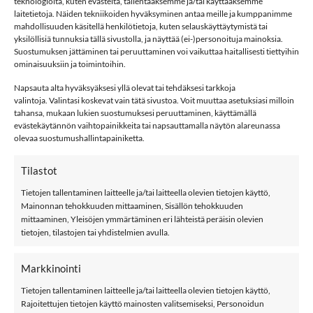
7,99€.
5,59€.
teknologioita, kuten evästeitä, tallentaaksemme ja/tai käyttääksemme
laitetietoja. Näiden tekniikoiden hyväksyminen antaa meille ja kumppanimme
NAME IT NBMWAKSI merinovillainen sukka, Black määrä
mahdollisuuden käsitellä henkilötietoja, kuten selauskäyttäytymistä tai
yksilöllisiä tunnuksia tällä sivustolla, ja näyttää (ei-)personoituja mainoksia.
Suostumuksen jättäminen tai peruuttaminen voi vaikuttaa haitallisesti tiettyihin
LISÄÄ OSTOSKORIIN
ominaisuuksiin ja toimintoihin.
Napsauta alta hyväksyäksesi yllä olevat tai tehdäksesi tarkkoja
valintoja. Valintasi koskevat vain tätä sivustoa. Voit muuttaa asetuksiasi milloin
Tuotetunnus (SKU):
668799978787
tahansa, mukaan lukien suostumuksesi peruuttaminen, käyttämällä
evästekäytännön vaihtopainikkeita tai napsauttamalla näytön alareunassa
Osastot:
Bf
,
Bm
,
Merinovilla
,
name it
,
Sukat
,
Villa
olevaa suostumushallintapainiketta.
Avainsana tuotteelle
Name It
Tilastot
Tietojen tallentaminen laitteelle ja/tai laitteella olevien tietojen käyttö,
Mainonnan tehokkuuden mittaaminen, Sisällön tehokkuuden
mittaaminen, Yleisöjen ymmärtäminen eri lähteistä peräisin olevien
tietojen, tilastojen tai yhdistelmien avulla.
KUVAUS
Markkinointi
LISÄTIEDOT
Tietojen tallentaminen laitteelle ja/tai laitteella olevien tietojen käyttö,
ARVIOT (0)
Rajoitettujen tietojen käyttö mainosten valitsemiseksi, Personoidun