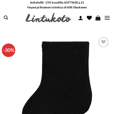
Skip
Softshellit -15% koodilla: SOFTSHELL15
Nopea ja ilmainen toimitus yli 60€ tilaukseen
to
content
-30%
LISÄÄ
SUOSIKKEIHIN