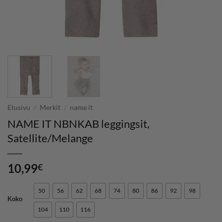
Etusivu
/
Merkit
/
name it
NAME IT NBNKAB leggingsit,
Satellite/Melange
10,99
€
50
56
62
68
74
80
86
92
98
Koko
104
110
116