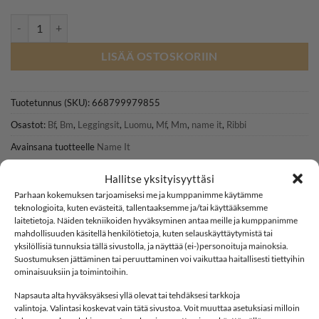
NAME IT NBNKAB leggingsit, Satellite/Melange määrä
LISÄÄ OSTOSKORIIN
Tuotetunnus (SKU):
668799979855
Osastot:
Bf
,
Bm
,
Leggingsit
,
Luomu
,
Mf
,
Mm
,
name it
,
Ribbi
Avainsana tuotteelle
Name It
Hallitse yksityisyyttäsi
Parhaan kokemuksen tarjoamiseksi me ja kumppanimme käytämme
teknologioita, kuten evästeitä, tallentaaksemme ja/tai käyttääksemme
laitetietoja. Näiden tekniikoiden hyväksyminen antaa meille ja kumppanimme
mahdollisuuden käsitellä henkilötietoja, kuten selauskäyttäytymistä tai
yksilöllisiä tunnuksia tällä sivustolla, ja näyttää (ei-)personoituja mainoksia.
KUVAUS
Suostumuksen jättäminen tai peruuttaminen voi vaikuttaa haitallisesti tiettyihin
ominaisuuksiin ja toimintoihin.
LISÄTIEDOT
SOFTSHELL
ARVIOT (0)
Napsauta alta hyväksyäksesi yllä olevat tai tehdäksesi tarkkoja
valintoja. Valintasi koskevat vain tätä sivustoa. Voit muuttaa asetuksiasi milloin