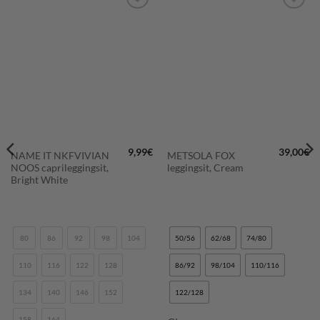
LISÄÄ
LISÄÄ
SUOSIKKEIHIN
SUOSIKKEIHIN
9,99
€
39,00
€
NAME IT NKFVIVIAN
METSOLA FOX
NOOS caprileggingsit,
leggingsit, Cream
Bright White
80
86
92
98
104
50/56
62/68
74/80
110
116
122
128
86/92
98/104
110/116
134
140
146
152
122/128
158
164