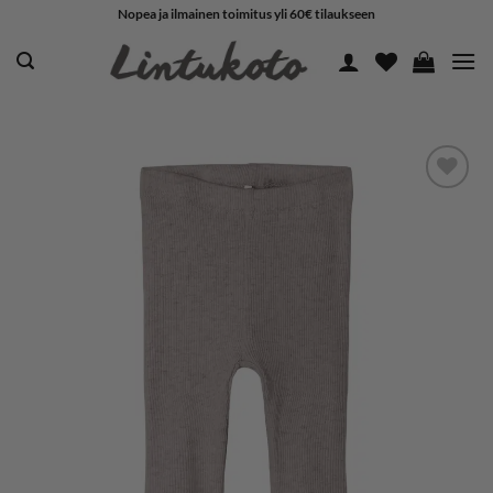
Skip
Nopea ja ilmainen toimitus yli 60€ tilaukseen
to
content
LISÄÄ
SUOSIKKEIHIN