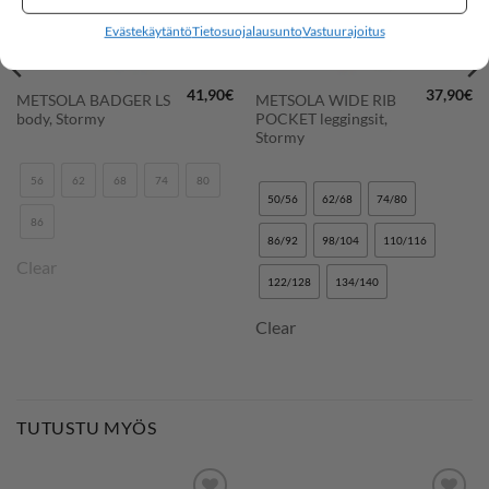
Evästekäytäntö
Tietosuojalausunto
Vastuurajoitus
41,90
€
37,90
€
METSOLA BADGER LS
METSOLA WIDE RIB
body, Stormy
POCKET leggingsit,
Stormy
56
62
68
74
80
50/56
62/68
74/80
86
86/92
98/104
110/116
Clear
122/128
134/140
Clear
TUTUSTU MYÖS