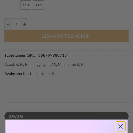
110
116
NAME IT NBNKAB leggingsit, Toasted Coconut määrä
LISÄÄ OSTOSKORIIN
Tuotetunnus (SKU):
668799980718
Osastot:
Bf
,
Bm
,
Leggingsit
,
Mf
,
Mm
,
name it
,
Ribbi
Avainsana tuotteelle
Name It
KUVAUS
LISÄTIEDOT