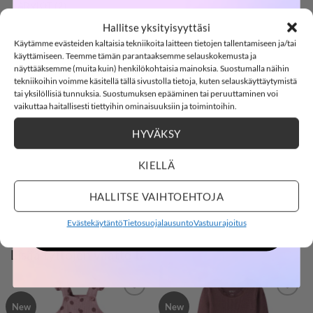
SOFTSHELL
ARVIOT (2)
Hallitse yksityisyyttäsi
name it NBNKAB leggingsit, Toasted Coconut
Käytämme evästeiden kaltaisia tekniikoita laitteen tietojen tallentamiseen ja/tai
-15%
MELANGE
käyttämiseen. Teemme tämän parantaaksemme selauskokemusta ja
näyttääksemme (muita kuin) henkilökohtaisia mainoksia. Suostumalla näihin
name it NBNKAB leggingsit, jossa pehmeä ribbineulos.
tekniikoihin voimme käsitellä tällä sivustolla tietoja, kuten selauskäyttäytymistä
tai yksilöllisiä tunnuksia. Suostumuksen epääminen tai peruuttaminen voi
SOFTSHELL15
15% ALENNUS KOODILLA:
vaikuttaa haitallisesti tiettyihin ominaisuuksiin ja toimintoihin.
Materiaali: 57% luomupuuvillaa,38% modaal ja 5%
elastaania
HYVÄKSY
3
19
:
Countdown ends in:
25
:
42
03
19
:
25
:
42
Väri: Toasted Coconut/Melange
KIELLÄ
name it
days
hours
minutes
seconds
HALLITSE VAIHTOEHTOJA
Kokotaulukko
Hoito: 40°C konepesu
Evästekäytäntö
Tietosuojalausunto
Vastuurajoitus
OSTOKSILLE
Lisää tyttöjen vaatteita
New
New
LISÄÄ
LISÄÄ