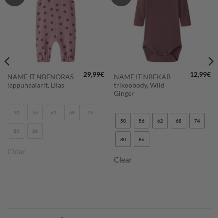
SUOSIKKEIHIN
SUOSIKKEIHIN
29,99
€
12,99
€
NAME IT NBFNORAS
NAME IT NBFKAB
lappuhaalarit, Lilas
trikoobody, Wild
Ginger
50
56
62
68
74
50
56
62
68
74
80
86
80
86
Clear
Clear