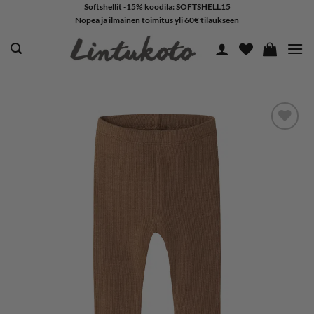
Skip
Softshellit -15% koodila: SOFTSHELL15
Nopea ja ilmainen toimitus yli 60€ tilaukseen
to
content
LISÄÄ
SUOSIKKEIHIN