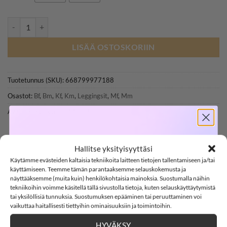
METSOLA WILDFLOWER leggingsit, Rainy Day määrä
LISÄÄ OSTOSKORIIN
Tuotetunnus (SKU):
668799977188
Osastot:
Bf
,
Bm
,
Kf
,
Km
,
Leggingsit
,
Mf
,
Mm
Avainsana tuotteelle
Metsola
SOFTSHELL
Hallitse yksityisyyttäsi
Käytämme evästeiden kaltaisia tekniikoita laitteen tietojen tallentamiseen ja/tai
-15%
käyttämiseen. Teemme tämän parantaaksemme selauskokemusta ja
näyttääksemme (muita kuin) henkilökohtaisia mainoksia. Suostumalla näihin
KUVAUS
tekniikoihin voimme käsitellä tällä sivustolla tietoja, kuten selauskäyttäytymistä
tai yksilöllisiä tunnuksia. Suostumuksen epääminen tai peruuttaminen voi
LISÄTIEDOT
SOFTSHELL15
15% ALENNUS KOODILLA:
vaikuttaa haitallisesti tiettyihin ominaisuuksiin ja toimintoihin.
ARVIOT (0)
HYVÄKSY
2
13
:
Countdown ends in:
53
:
16