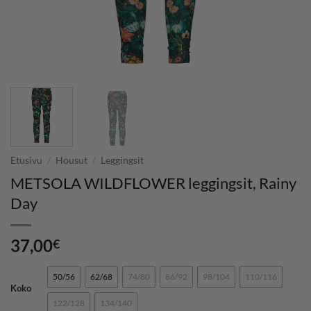
Etusivu
/
Housut
/
Leggingsit
METSOLA WILDFLOWER leggingsit, Rainy
Day
37,00
€
50/56
62/68
74/80
86/92
98/104
110/116
Koko
122/128
134/140