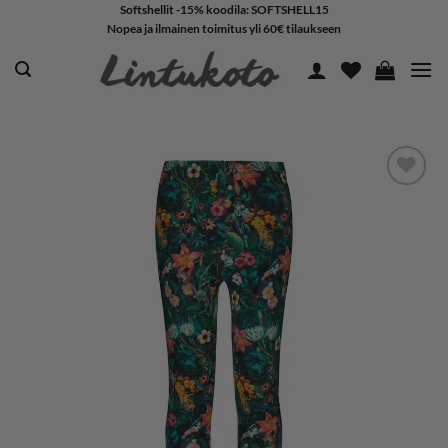
Skip
Softshellit -15% koodila: SOFTSHELL15
Nopea ja ilmainen toimitus yli 60€ tilaukseen
to
content
LISÄÄ
SUOSIKKEIHIN