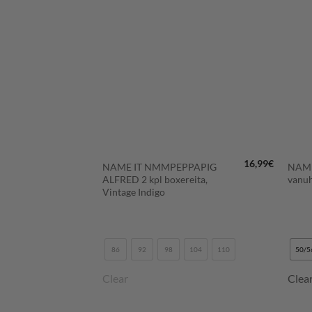
LISÄÄ
LISÄÄ
SUOSIKKEIHIN
SUOSIKKEIHIN
+
+
12,99
€
16,99
€
ERMANN
NAME IT NMMPEPPAPIG
NAM
pphire
ALFRED 2 kpl boxereita,
vanuh
Vintage Indigo
5/47
86
92
98
104
110
50/5
Clear
Clea