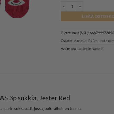
NAME IT NBNRECHRISTMAS 3P su
LISÄÄ OSTOSKO
Tuotetunnus (SKU):
66879997289
Osastot:
Alusasut
,
Bf
,
Bm
,
Joulu
,
nam
Avainsana tuotteelle
Name It
 3p sukkia, Jester Red
arin sukkasetti, jossa joulu-aiheinen teema.