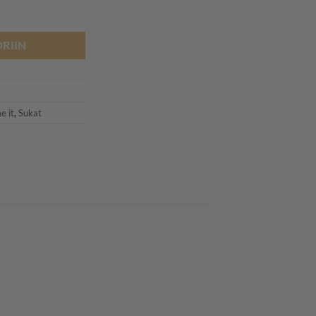
kkia, Jester Red määrä
RIIN
6
e it
,
Sukat