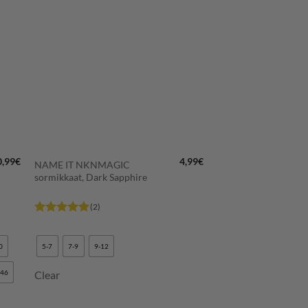
LISÄÄ
N
SUOSIKKEIHIN
+
0,99
€
4,99
€
NAME IT NKNMAGIC
sormikkaat, Dark Sapphire
(2)
Arvostelu
tuotteesta:
5
/ 5
0
5-7
7-9
9-12
146
Clear