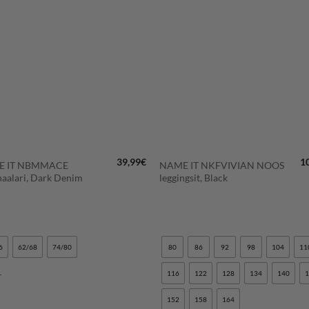
LISÄÄ
LISÄÄ
SUOSIKKEIHIN
SUOSIKKEIHI
+
39,99
€
1
E IT NBMMACE
NAME IT NKFVIVIAN NOOS
aalari, Dark Denim
leggingsit, Black
6
62/68
74/80
80
86
92
98
104
11
r
116
122
128
134
140
152
158
164