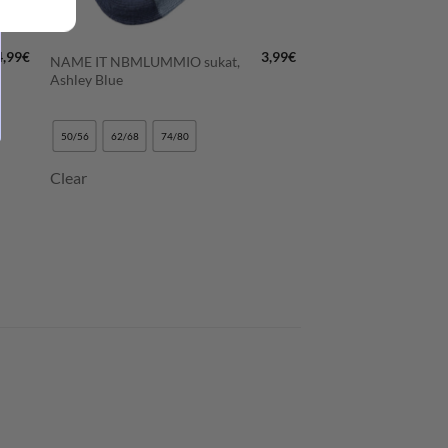
+
4,99
€
3,99
€
NAME IT NBMLUMMIO sukat,
Ashley Blue
50/56
62/68
74/80
Clear