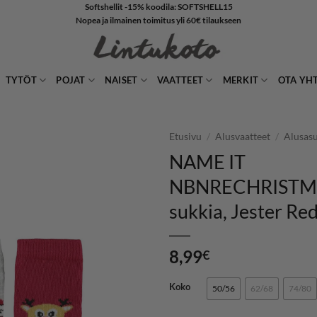
Softshellit -15% koodila: SOFTSHELL15
Nopea ja ilmainen toimitus yli 60€ tilaukseen
TYTÖT
POJAT
NAISET
VAATTEET
MERKIT
OTA YH
Etusivu
/
Alusvaatteet
/
Alusas
NAME IT
LISÄÄ
NBNRECHRISTM
SUOSIKKEIHIN
sukkia, Jester Re
8,99
€
Koko
50/56
62/68
74/80