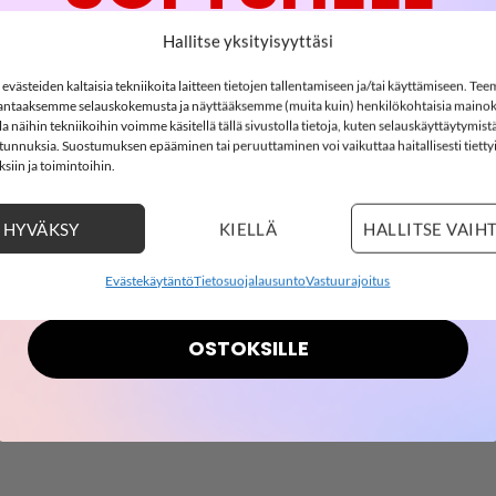
-15%
Hallitse yksityisyyttäsi
H sukat, Bright White/Pink Drink
västeiden kaltaisia tekniikoita laitteen tietojen tallentamiseen ja/tai käyttämiseen. Te
ntaaksemme selauskokemusta ja näyttääksemme (muita kuin) henkilökohtaisia mainok
käät Stitch-aiheiset sukat. Sukissa Stitch-kuva ja raidat varres
SOFTSHELL15
 näihin tekniikoihin voimme käsitellä tällä sivustolla tietoja, kuten selauskäyttäytymistä
15% ALENNUS KOODILLA:
ä tunnuksia. Suostumuksen epääminen tai peruuttaminen voi vaikuttaa haitallisesti tietty
siin ja toimintoihin.
1
20
:
Countdown ends in:
12
:
9
taania
01
20
:
12
:
09
HYVÄKSY
KIELLÄ
HALLITSE VAIH
days
hours
minutes
seconds
Evästekäytäntö
Tietosuojalausunto
Vastuurajoitus
OSTOKSILLE