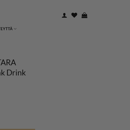
TEYTTÄ
TARA
nk Drink
t, Pink Drink määrä