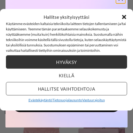
SOFTSHELL
NAME IT NKFHIPSTER alushousut 2 kpl, Barely
Hallitse yksityisyyttäsi
Pink
Käytämme evästeiden kaltaisia tekniikoita laitteen tietojen tallentamiseen ja/tai
-15%
Name it NKFHIPSTER ovat pehmeät luomupuuvillaiset
käyttämiseen. Teemme tämän parantaaksemme selauskokemusta ja
näyttääksemme (muita kuin) henkilökohtaisia mainoksia. Suostumalla näihin
alushousut, joissa leveä glitterinen kuminauhavyötärö.
tekniikoihin voimme käsitellä tällä sivustolla tietoja, kuten selauskäyttäytymistä
Pakkauksessa kahdet hipstersit, joissa yksivärinen kangas.
tai yksilöllisiä tunnuksia. Suostumuksen epääminen tai peruuttaminen voi
SOFTSHELL15
15% ALENNUS KOODILLA:
vaikuttaa haitallisesti tiettyihin ominaisuuksiin ja toimintoihin.
Materiaali: 95% luomupuuvillaa, 5% elastaania
HYVÄKSY
2
5
:
Countdown ends in:
24
:
34
02
05
:
24
:
34
Väri: Barely Pink
KIELLÄ
Hoito: 40 °C konepesu
days
hours
minutes
seconds
HALLITSE VAIHTOEHTOJA
name it
Kokotaulukko
Evästekäytäntö
Tietosuojalausunto
Vastuurajoitus
OSTOKSILLE
LISÄÄ ALUSHOUSUJA & BOXEREITA