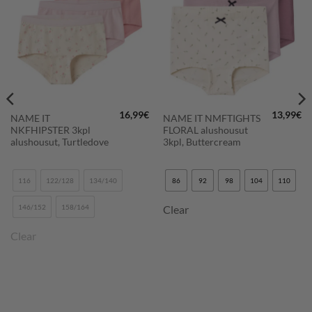
LISÄÄ
LISÄÄ
SUOSIKKEIHIN
SUOSIKKEIHIN
16,99
€
13,99
€
NAME IT
NAME IT NMFTIGHTS
NKFHIPSTER 3kpl
FLORAL alushousut
alushousut, Turtledove
3kpl, Buttercream
116
122/128
134/140
86
92
98
104
110
146/152
158/164
Clear
Clear