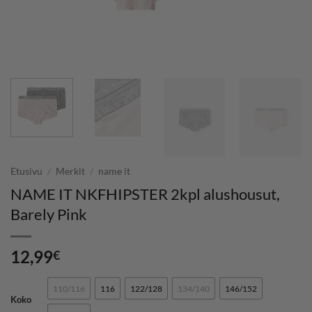
Etusivu
/
Merkit
/
name it
NAME IT NKFHIPSTER 2kpl alushousut,
Barely Pink
12,99
€
110/116
116
122/128
134/140
146/152
Koko