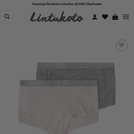
Skip
Nopea ja ilmainen toimitus yli 60€ tilaukseen
to
content
LISÄÄ
SUOSIKKEIHIN