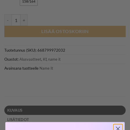
158/164
NAME IT NKFHIPSTER 2kpl alushousut, Barely Pink määrä
LISÄÄ OSTOSKORIIN
Tuotetunnus (SKU):
668799972032
Osastot:
Alusvaatteet
,
Kf
,
name it
Avainsana tuotteelle
Name It
KUVAUS
LISÄTIEDOT
ARVIOT (0)