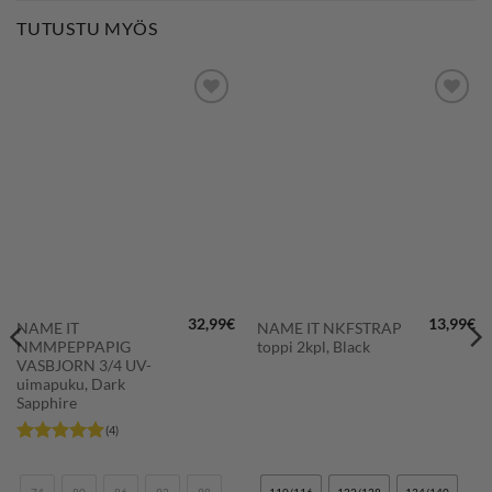
TUTUSTU MYÖS
LISÄÄ
LISÄÄ
SUOSIKKEIHIN
SUOSIKKEIHIN
32,99
€
13,99
€
NAME IT
NAME IT NKFSTRAP
NMMPEPPAPIG
toppi 2kpl, Black
VASBJORN 3/4 UV-
uimapuku, Dark
Sapphire
(4)
Arvostelu
tuotteesta:
5
/ 5