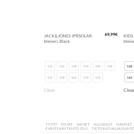
+
+
44,99
€
69,99
€
NICA
JACK&JONES JPRSOLAR
KIDS
Alkuperäinen
Nykyinen
33,74
€
bleiseri, Black
bleis
hinta
hinta
oli:
on:
44,99€.
33,74€.
134
140
146
116
122
128
134
140
146
128
152
158
164
170
176
164
Clear
Clea
TYTÖT
POJAT
NAISET
ALUSASUT
HAMEET 
EVÄSTEKÄYTÄNTÖ (EU)
TIETOSUOJALAUSUNTO