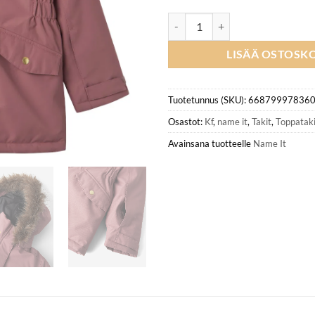
NAME IT NKFSNOW10 toppatakki
LISÄÄ OSTOSKO
Tuotetunnus (SKU):
66879997836
Osastot:
Kf
,
name it
,
Takit
,
Toppataki
Avainsana tuotteelle
Name It