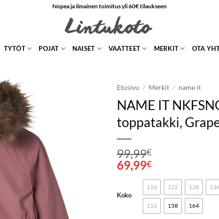
Nopea ja ilmainen toimitus yli 60€ tilaukseen
TYTÖT
POJAT
NAISET
VAATTEET
MERKIT
OTA YH
Etusivu
/
Merkit
/
name it
NAME IT NKFS
LISÄÄ
toppatakki, Grap
SUOSIKKEIHIN
99,99
€
69,99
€
116
122
128
13
Koko
152
158
164