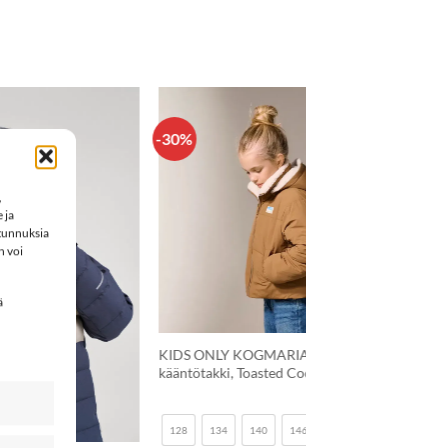
-30%
LISÄÄ
IN
SUOSIKKEIHIN
,
 ja
 tunnuksia
n voi
ä
+
69,99
€
84,99
€
LIL’ ATELIER NMFLASNOW10
toppatakki, Misty Rose
48,99
€
59,49
€
158
92
98
104
110
116