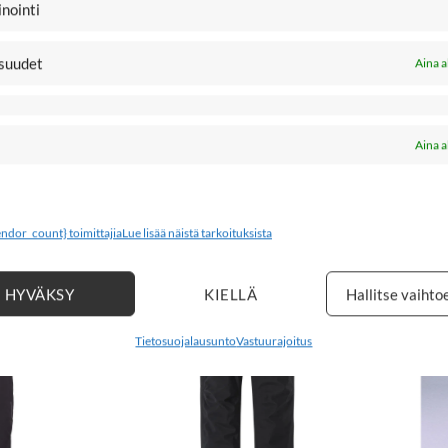
nointi
159,95
€
MA KUOSKU
164
ettelutakki, Soft Black
111,97
€
Clear
suudet
Aina a
6
122
128
134
140
146
2
158
164
Aina a
ar
endor_count} toimittajia
Lue lisää näistä tarkoituksista
HYVÄKSY
KIELLÄ
Hallitse vaihto
%
-30%
LISÄÄ
LISÄÄ
SUOSIKKEIHIN
SUOSIKKEIH
Tietosuojalausunto
Vastuurajoitus