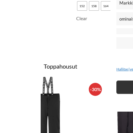
Markki
REI
164
lask
Clear
ominai
11
15
Cle
Toppahousut
Hallitse {v
-30%
-30
LISÄÄ
LISÄÄ
SUOSIKKEIHIN
SUOSIKKEIHIN