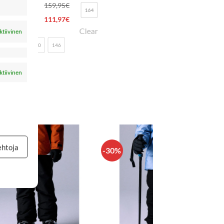
122/128
Clear
ktiivinen
ktiivinen
ehtoja
-30%
LISÄÄ
IN
SUOSIKKEIHIN