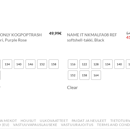
+
49,99
€
5
 ONLY KOGPOPTRASH
NAME IT NKMALFA08 REF
Al
4
eri, Purple Rose
softshell-takki, Black
hi
ol
54
134
140
146
152
158
116
122
128
134
140
152
158
164
r
Clear
JA MEKOT
HOUSUT
ULKOVAATTEET
PAIDAT JA NEULEET
TIETOTUR
 (EU)
VASTUUVAPAUSLAUSEKE
VASTUURAJOITUS
TERMS AND COND