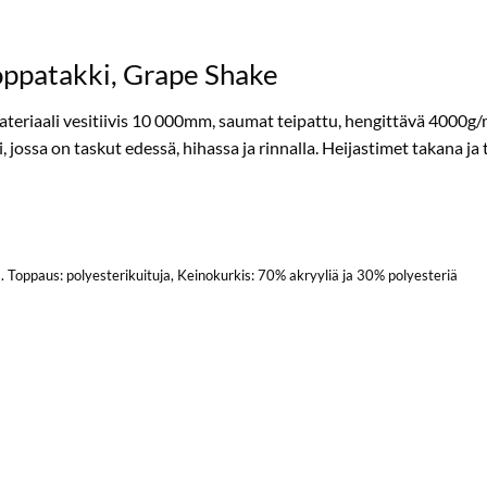
patakki, Grape Shake
iaali vesitiivis 10 000mm, saumat teipattu, hengittävä 4000g/m2
, jossa on taskut edessä, hihassa ja rinnalla. Heijastimet takana ja
. Toppaus: polyesterikuituja, Keinokurkis: 70% akryyliä ja 30% polyesteriä