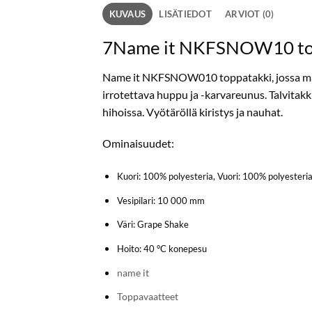
KUVAUS
LISÄTIEDOT
ARVIOT (0)
7Name it NKFSNOW10 top
Name it NKFSNOW010 toppatakki, jossa mater
irrotettava huppu ja -karvareunus. Talvitakki
hihoissa. Vyötäröllä kiristys ja nauhat.
Ominaisuudet:
Kuori: 100% polyesteria, Vuori: 100% polyesteria
Vesipilari: 10 000 mm
Väri: Grape Shake
Hoito: 40 °C konepesu
name it
Toppavaatteet