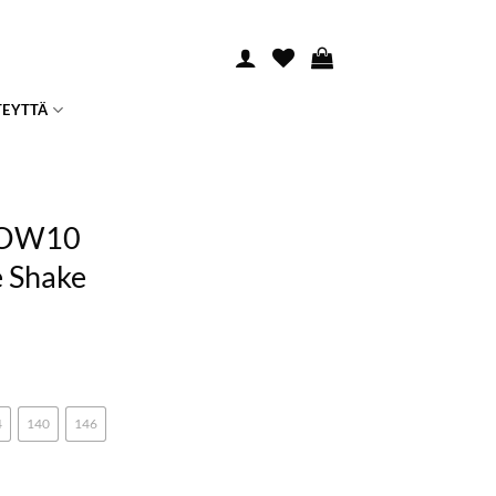
TEYTTÄ
NOW10
e Shake
4
140
146