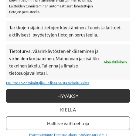
oleviin tietoihin, Eri laitteiden yhdistäminen toisiinsa,
Materiaali: 95% puuvillaa, 5% elastaania
Laitteiden tunnistaminen automaattisesti lähetettyjen
tietojen perusteella.
Väri: Bright White
Hoito: 40 °C konepesu
Tarkkojen sijaintitietojen käyttäminen, Tunnista laitteet
Katso
leggingsit
aktiivisesti pyydettyjen tietojen perusteella.
Lisää leggingsejä
Tietoturva, väärinkäytösten ehkäiseminen ja
virheiden korjaaminen, Mainonnan ja sisällön
Aina aktiivinen
tekninen jakelu, Tallenna ja ilmaise
New
New
LISÄÄ
LISÄÄ
tietosuojavalintasi.
SUOSIKKEIHIN
SUOSIKKEIHIN
Hallitse 1627 toimittajia
Lue lisää näistä tarkoituksista
HYVÄKSY
KIELLÄ
39,90
€
39,90
€
METSOLA BADGER
METSOLA BADGER
Hallitse vaihtoehtoja
LEGGINGS, Stormy
LEGGINGS, Dusty
Rose
Evästekäytäntö
Tietosuojalausunto
Vastuurajoitus