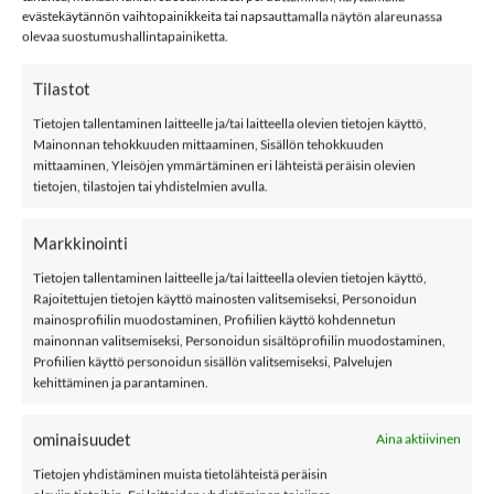
Tuotetunnus (SKU):
668799974275
evästekäytännön vaihtopainikkeita tai napsauttamalla näytön alareunassa
olevaa suostumushallintapainiketta.
Osastot:
Kf
,
Leggingsit
,
Mf
,
name it
,
Shortsit
Avainsana tuotteelle
Name It
Tilastot
Tietojen tallentaminen laitteelle ja/tai laitteella olevien tietojen käyttö,
Mainonnan tehokkuuden mittaaminen, Sisällön tehokkuuden
mittaaminen, Yleisöjen ymmärtäminen eri lähteistä peräisin olevien
tietojen, tilastojen tai yhdistelmien avulla.
KUVAUS
Markkinointi
LISÄTIEDOT
Tietojen tallentaminen laitteelle ja/tai laitteella olevien tietojen käyttö,
Rajoitettujen tietojen käyttö mainosten valitsemiseksi, Personoidun
ARVIOT (0)
mainosprofiilin muodostaminen, Profiilien käyttö kohdennetun
mainonnan valitsemiseksi, Personoidun sisältöprofiilin muodostaminen,
Name it NKFVIVIAN NOOS caprilegginsit, Bright
Profiilien käyttö personoidun sisällön valitsemiseksi, Palvelujen
White
kehittäminen ja parantaminen.
Name it NKFVIVIAN pehmeät puuvillaiset caprileggingsit.
ominaisuudet
Aina aktiivinen
Kuminauhavyötärö.
Tietojen yhdistäminen muista tietolähteistä peräisin