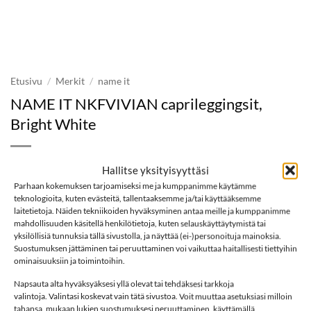
Etusivu
/
Merkit
/
name it
NAME IT NKFVIVIAN caprileggingsit,
Bright White
9,99
€
Hallitse yksityisyyttäsi
Parhaan kokemuksen tarjoamiseksi me ja kumppanimme käytämme
teknologioita, kuten evästeitä, tallentaaksemme ja/tai käyttääksemme
Koko
laitetietoja. Näiden tekniikoiden hyväksyminen antaa meille ja kumppanimme
mahdollisuuden käsitellä henkilötietoja, kuten selauskäyttäytymistä tai
yksilöllisiä tunnuksia tällä sivustolla, ja näyttää (ei-)personoituja mainoksia.
NAME IT NKFVIVIAN caprileggingsit, Bright White määrä
Suostumuksen jättäminen tai peruuttaminen voi vaikuttaa haitallisesti tiettyihin
ominaisuuksiin ja toimintoihin.
LISÄÄ OSTOSKORIIN
Napsauta alta hyväksyäksesi yllä olevat tai tehdäksesi tarkkoja
valintoja. Valintasi koskevat vain tätä sivustoa. Voit muuttaa asetuksiasi milloin
tahansa, mukaan lukien suostumuksesi peruuttaminen, käyttämällä