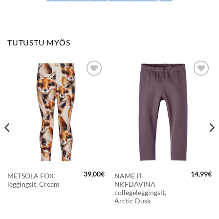
TUTUSTU MYÖS
LISÄÄ
LISÄÄ
SUOSIKKEIHIN
SUOSIKKEIHIN
39,00
€
14,99
€
METSOLA FOX
NAME IT
räinen
Nykyinen
leggingsit, Cream
NKFDAVINA
hinta
on:
collegeleggingsit,
25,89€.
Arctic Dusk