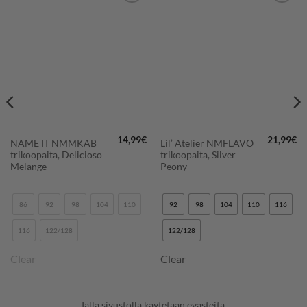
LISÄÄ
LISÄÄ
SUOSIKKEIHIN
SUOSIKKEIHIN
14,99
€
21,99
€
NAME IT NMMKAB
Lil’ Atelier NMFLAVO
trikoopaita, Delicioso
trikoopaita, Silver
Melange
Peony
86
92
98
104
110
92
98
104
110
116
116
122/128
122/128
Clear
Clear
Tällä sivustolla käytetään evästeitä.