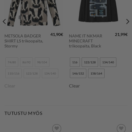
41,90
€
21,99
€
METSOLA BADGER
NAME IT NKMAR
räinen
Nykyinen
SHIRT LS trikoopaita,
MINECRAFT
hinta
on:
Stormy
trikoopaita, Black
10,99€.
74/80
86/92
98/104
116
122/128
134/140
110/116
122/128
134/140
146/152
158/164
Clear
Clear
TUTUSTU MYÖS