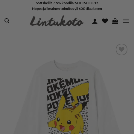
Skip
Softshellit -15% koodila: SOFTSHELL15
Nopea ja ilmainen toimitus yli 60€ tilaukseen
to
content
LISÄÄ
SUOSIKKEIHIN