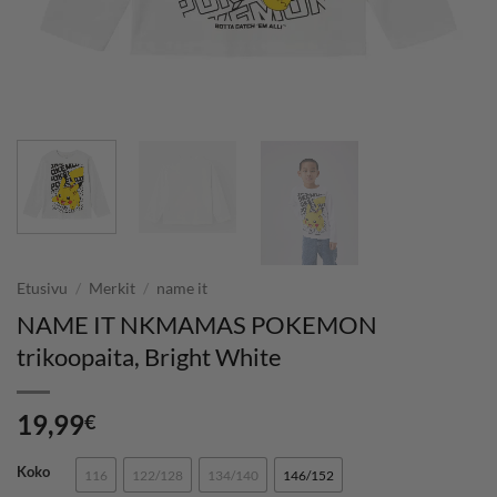
Etusivu
/
Merkit
/
name it
NAME IT NKMAMAS POKEMON
trikoopaita, Bright White
19,99
€
Koko
116
122/128
134/140
146/152