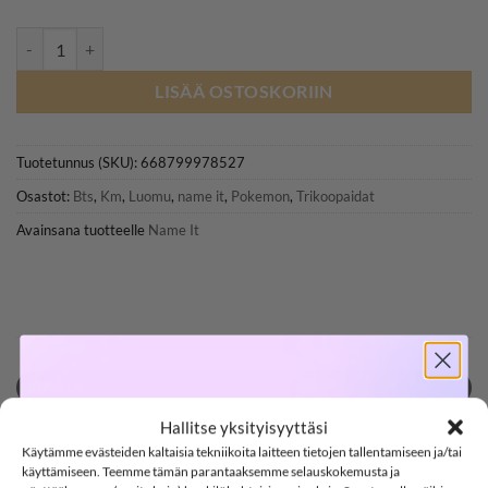
NAME IT NKMAMAS POKEMON trikoopaita, Bright White määrä
LISÄÄ OSTOSKORIIN
Tuotetunnus (SKU):
668799978527
Osastot:
Bts
,
Km
,
Luomu
,
name it
,
Pokemon
,
Trikoopaidat
Avainsana tuotteelle
Name It
SOFTSHELL
KUVAUS
LISÄTIEDOT
Hallitse yksityisyyttäsi
Käytämme evästeiden kaltaisia tekniikoita laitteen tietojen tallentamiseen ja/tai
ARVIOT (0)
käyttämiseen. Teemme tämän parantaaksemme selauskokemusta ja